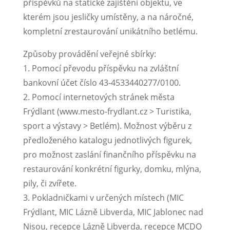
příspěvků na statické zajištění objektu, ve
kterém jsou jesličky umístěny, a na náročné,
kompletní zrestaurování unikátního betlému.
Způsoby provádění veřejné sbírky:
1. Pomocí převodu příspěvku na zvláštní
bankovní účet číslo 43-4533440277/0100.
2. Pomocí internetových stránek města
Frýdlant (www.mesto-frydlant.cz > Turistika,
sport a výstavy > Betlém). Možnost výběru z
předloženého katalogu jednotlivých figurek,
pro možnost zaslání finančního příspěvku na
restaurování konkrétní figurky, domku, mlýna,
pily, či zvířete.
3. Pokladničkami v určených místech (MIC
Frýdlant, MIC Lázně Libverda, MIC Jablonec nad
Nisou, recepce Lázně Libverda, recepce MCDO