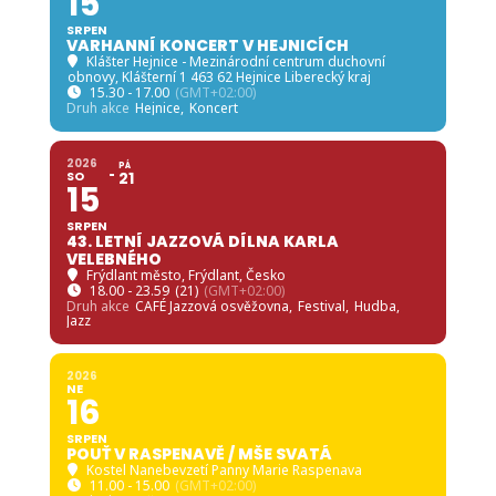
15
SRPEN
VARHANNÍ KONCERT V HEJNICÍCH
Klášter Hejnice - Mezinárodní centrum duchovní
obnovy
, Klášterní 1 463 62 Hejnice Liberecký kraj
15.30 - 17.00
(GMT+02:00)
Druh akce
Hejnice,
Koncert
2026
PÁ
SO
21
15
SRPEN
43. LETNÍ JAZZOVÁ DÍLNA KARLA
VELEBNÉHO
Frýdlant město
, Frýdlant, Česko
18.00 - 23.59
(21)
(GMT+02:00)
Druh akce
CAFÉ Jazzová osvěžovna,
Festival,
Hudba,
Jazz
2026
NE
16
SRPEN
POUŤ V RASPENAVĚ / MŠE SVATÁ
Kostel Nanebevzetí Panny Marie Raspenava
11.00 - 15.00
(GMT+02:00)