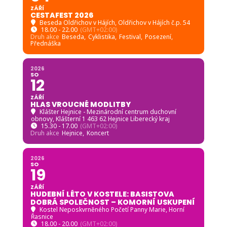
ZÁŘÍ
CESTAFEST 2026
Beseda Oldřichov v Hájích
, Oldřichov v Hájích č.p. 54
18.00 - 22.00
(GMT+02:00)
Druh akce
Beseda,
Cyklistika,
Festival,
Posezení,
Přednáška
2026
SO
12
ZÁŘÍ
HLAS VROUCNÉ MODLITBY
Klášter Hejnice - Mezinárodní centrum duchovní
obnovy
, Klášterní 1 463 62 Hejnice Liberecký kraj
15.30 - 17.00
(GMT+02:00)
Druh akce
Hejnice,
Koncert
2026
SO
19
ZÁŘÍ
HUDEBNÍ LÉTO V KOSTELE: BASISTOVA
DOBRÁ SPOLEČNOST – KOMORNÍ USKUPENÍ
Kostel Neposkvrněného Početí Panny Marie, Horní
Řasnice
18.00 - 20.00
(GMT+02:00)