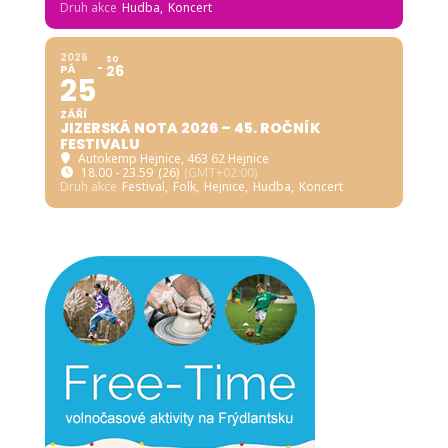
Druh akce
Hudba,
Koncert
2026
SO
PÁ
26
25
ZÁŘÍ
JIZERSKÁ NOTA 2026 – 45. ROČNÍK
FESTIVALU
Autokemp Hejnice
, 463 62 Hejnice
18.00 - 23.59
(26)
(GMT+02:00)
Druh akce
Festival,
Folk,
Hejnice,
Hudba,
Koncert