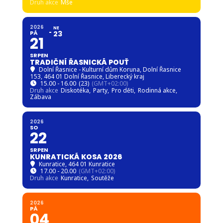
Druh akce
Mše
2026
NE
PÁ
23
21
SRPEN
TRADIČNÍ ŘASNICKÁ POUŤ
Dolní Řasnice - Kulturní dům Koruna
, Dolní Řasnice
153, 464 01 Dolní Řasnice, Liberecký kraj
15.00 - 16.00
(23)
(GMT+02:00)
Druh akce
Diskotéka,
Party,
Pro děti,
Rodinná akce,
Zábava
2026
SO
22
SRPEN
KUNRATICKÁ KOSA 2026
Kunratice
, 464 01 Kunratice
17.00 - 20.00
(GMT+02:00)
Druh akce
Kunratice,
Soutěže
2026
PÁ
04