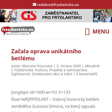
redakce@frydlantsko.eu
Začala oprava unikátního
betlému
autor:
Marcela Praunová
|
3. června 2009
|
Aktuálně
z Frýdlantska
,
Kultura
,
Projekty a samospráva
,
Zajímavosti
,
Zvelebování obcí a měst
|
0 komentářů
[singlepic id=1600 w=101 h=133
float=left]FRÝDLANT – Vzácný historický betlém
zemědělce Gustava Simona, na který vypsala