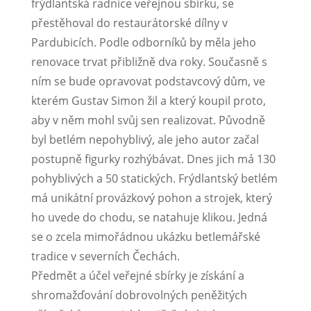
frýdlantská radnice veřejnou sbírku, se
přestěhoval do restaurátorské dílny v
Pardubicích. Podle odborníků by měla jeho
renovace trvat přibližně dva roky. Současně s
ním se bude opravovat podstavcový dům, ve
kterém Gustav Simon žil a který koupil proto,
aby v něm mohl svůj sen realizovat.
Původně
byl betlém nepohyblivý, ale jeho autor začal
postupně figurky rozhýbávat. Dnes jich má 130
pohyblivých a 50 statických. Frýdlantský betlém
má unikátní provázkový pohon a strojek, který
ho uvede do chodu, se natahuje klikou. Jedná
se o zcela mimořádnou ukázku betlemářské
tradice v severních Čechách.
Předmět a účel veřejné sbírky je získání a
shromažďování dobrovolných peněžitých