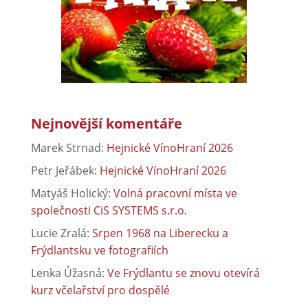
Nejnovější komentáře
Marek Strnad
:
Hejnické VínoHraní 2026
Petr Jeřábek
:
Hejnické VínoHraní 2026
Matyáš Holický
:
Volná pracovní místa ve
společnosti CiS SYSTEMS s.r.o.
Lucie Zralá
:
Srpen 1968 na Liberecku a
Frýdlantsku ve fotografiích
Lenka Úžasná
:
Ve Frýdlantu se znovu otevírá
kurz včelařství pro dospělé