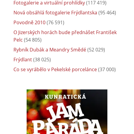
Fotogalerie a virtuální prohlídky
(117 419)
Nová obsáhlá fotogalerie Frýdlantska
(95 464)
Povodně 2010
(76 591)
O Jizerských horách bude přednášet František
Pelc
(54 805)
Rybník Dubák a Meandry Smědé
(52 029)
Frýdlant
(38 025)
Co se vyrábělo v Pekelské porcelánce
(37 000)