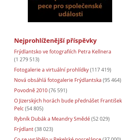
Nejprohlíženější příspěvky
Frýdlantsko ve fotografiích Petra Kellnera
(1 279 513)
Fotogalerie a virtuální prohlídky
(117 419)
Nová obsáhlá fotogalerie Frýdlantska
(95 464)
Povodně 2010
(76 591)
O Jizerských horách bude přednášet František
Pelc
(54 805)
Rybník Dubák a Meandry Smědé
(52 029)
Frýdlant
(38 023)
Co se vyrábělo v Pekelské porcelánce
(37 000)