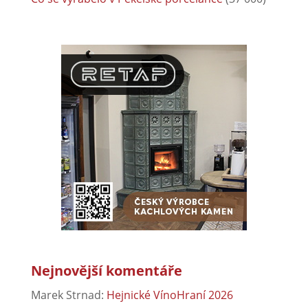
Nejnovější komentáře
Marek Strnad
:
Hejnické VínoHraní 2026