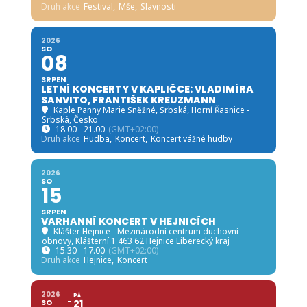
Druh akce
Festival,
Mše,
Slavnosti
2026
SO
08
SRPEN
LETNÍ KONCERTY V KAPLIČCE: VLADIMÍRA
SANVITO, FRANTIŠEK KREUZMANN
Kaple Panny Marie Sněžné, Srbská
, Horní Řasnice -
Srbská, Česko
18.00 - 21.00
(GMT+02:00)
Druh akce
Hudba,
Koncert,
Koncert vážné hudby
2026
SO
15
SRPEN
VARHANNÍ KONCERT V HEJNICÍCH
Klášter Hejnice - Mezinárodní centrum duchovní
obnovy
, Klášterní 1 463 62 Hejnice Liberecký kraj
15.30 - 17.00
(GMT+02:00)
Druh akce
Hejnice,
Koncert
2026
PÁ
SO
21