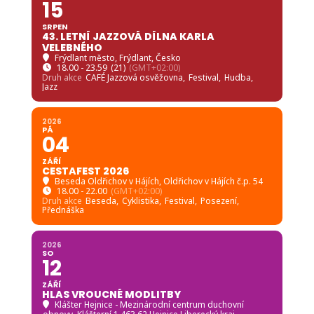
15
SRPEN
43. LETNÍ JAZZOVÁ DÍLNA KARLA
VELEBNÉHO
Frýdlant město
, Frýdlant, Česko
18.00 - 23.59
(21)
(GMT+02:00)
Druh akce
CAFÉ Jazzová osvěžovna,
Festival,
Hudba,
Jazz
2026
PÁ
04
ZÁŘÍ
CESTAFEST 2026
Beseda Oldřichov v Hájích
, Oldřichov v Hájích č.p. 54
18.00 - 22.00
(GMT+02:00)
Druh akce
Beseda,
Cyklistika,
Festival,
Posezení,
Přednáška
2026
SO
12
ZÁŘÍ
HLAS VROUCNÉ MODLITBY
Klášter Hejnice - Mezinárodní centrum duchovní