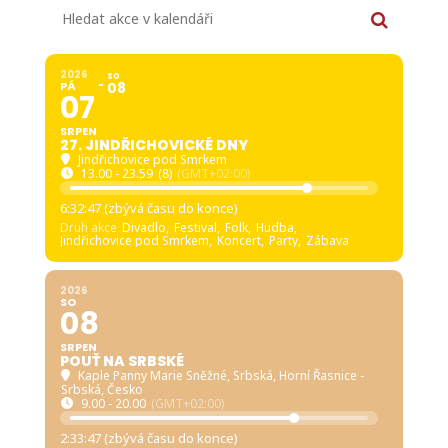
Hledat akce v kalendáři
2026
SO
PÁ
08
07
SRPEN
27. JINDŘICHOVICKÉ DNY
Jindřichovice pod Smrkem
13.00 - 23.59
(8)
(GMT+02:00)
6:32:46 (zbývá času do konce)
Druh akce
Divadlo,
Festival,
Folk,
Hudba,
Jindřichovice pod Smrkem,
Koncert,
Party,
Zábava
2026
SO
08
SRPEN
POUŤ NA SRBSKÉ
Kaple Panny Marie Sněžné, Srbská
, Horní Řasnice -
Srbská, Česko
9.00 - 20.00
(GMT+02:00)
2:33:46 (zbývá času do konce)