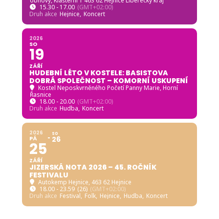
obnovy
, Klášterní 1 463 62 Hejnice Liberecký kraj
15.30 - 17.00
(GMT+02:00)
Druh akce
Hejnice,
Koncert
2026
SO
19
ZÁŘÍ
HUDEBNÍ LÉTO V KOSTELE: BASISTOVA
DOBRÁ SPOLEČNOST – KOMORNÍ USKUPENÍ
Kostel Neposkvrněného Početí Panny Marie, Horní
Řasnice
18.00 - 20.00
(GMT+02:00)
Druh akce
Hudba,
Koncert
2026
SO
PÁ
26
25
ZÁŘÍ
JIZERSKÁ NOTA 2026 – 45. ROČNÍK
FESTIVALU
Autokemp Hejnice
, 463 62 Hejnice
18.00 - 23.59
(26)
(GMT+02:00)
Druh akce
Festival,
Folk,
Hejnice,
Hudba,
Koncert