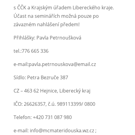
s ČČK a Krajským úřadem Libereckého kraje.
Účast na seminářích možná pouze po
závazném nahlášení předem!
Přihlášky: Pavla Petrnoušková
tel.:776 665 336
e-mail:pavla.petrnouskova@email.cz
Sídlo: Petra Bezruče 387
CZ – 463 62 Hejnice, Liberecký kraj
IČO: 26626357, č.ú. 989113399/ 0800
Telefon: +420 731 087 980
e-mail: info@mcmateridouska.wz.cz ;