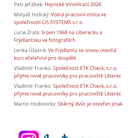
Petr Jeřábek
:
Hejnické VínoHraní 2026
Matyáš Holický
:
Volná pracovní místa ve
společnosti CiS SYSTEMS s.r.o.
Lucie Zralá
:
Srpen 1968 na Liberecku a
Frýdlantsku ve fotografiích
Lenka Úžasná
:
Ve Frýdlantu se znovu otevírá
kurz včelařství pro dospělé
Vladimír Franko
:
Společnost ETK Check, s.r.o.
přijme nové pracovníky pro pracoviště Liberec
Vladimír Franko
:
Společnost ETK Check, s.r.o.
přijme nové pracovníky pro pracoviště Liberec
Martin Hodonicky
:
Sběrný dvůr je otevřen jinak