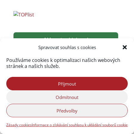
Akismet
zablokoval
290 054 spamů
Spravovat souhlas s cookies
Používáme cookies k optimalizaci našich webových
stránek a našich služeb.
Příjmout
Odmítnout
Předvolby
Zásady cookies
Informace o získávání souhlasu k ukládání souborů cookie