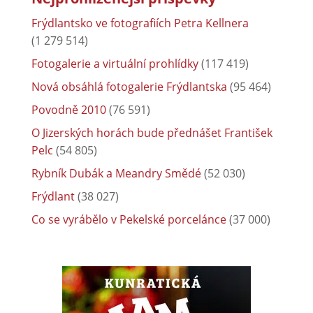
Frýdlantsko ve fotografiích Petra Kellnera
(1 279 514)
Fotogalerie a virtuální prohlídky
(117 419)
Nová obsáhlá fotogalerie Frýdlantska
(95 464)
Povodně 2010
(76 591)
O Jizerských horách bude přednášet František
Pelc
(54 805)
Rybník Dubák a Meandry Smědé
(52 030)
Frýdlant
(38 027)
Co se vyrábělo v Pekelské porcelánce
(37 000)