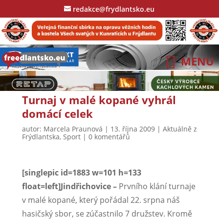
redakce@frydlantsko.eu
Turnaj v malé kopané vyhrál
domácí celek
autor:
Marcela Praunová
|
13. října 2009
|
Aktuálně z
Frýdlantska
,
Sport
|
0 komentářů
[singlepic id=1883 w=101 h=133
float=left]Jindřichovice –
Prvního klání turnaje
v malé kopané, který pořádal 22. srpna náš
hasičský sbor, se zúčastnilo 7 družstev. Kromě