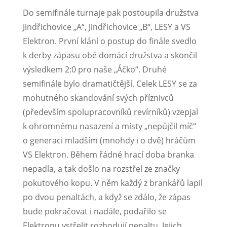
Do semifinále turnaje pak postoupila družstva
Jindřichovice „A“, Jindřichovice „B“, LESY a VS
Elektron. První klání o postup do finále svedlo
k derby zápasu obě domácí družstva a skončil
výsledkem 2:0 pro naše „Áčko“. Druhé
semifinále bylo dramatičtější. Celek LESY se za
mohutného skandování svých příznivců
(především spolupracovníků revírníků) vzepjal
k ohromnému nasazení a místy „nepůjčil míč“
o generaci mladším (mnohdy i o dvě) hráčům
VS Elektron. Během řádné hrací doba branka
nepadla, a tak došlo na rozstřel ze značky
pokutového kopu. V něm každý z brankářů lapil
po dvou penaltách, a když se zdálo, že zápas
bude pokračovat i nadále, podařilo se
Elektronu vstřelit rozhodují penaltu. Jejich