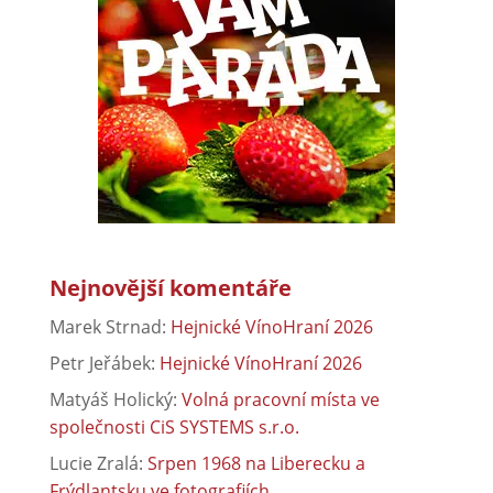
Nejnovější komentáře
Marek Strnad
:
Hejnické VínoHraní 2026
Petr Jeřábek
:
Hejnické VínoHraní 2026
Matyáš Holický
:
Volná pracovní místa ve
společnosti CiS SYSTEMS s.r.o.
Lucie Zralá
:
Srpen 1968 na Liberecku a
Frýdlantsku ve fotografiích