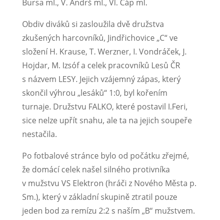
Bursa ml., V. Andrš ml., Vl. Čáp ml.
Obdiv diváků si zasloužila dvě družstva
zkušených harcovníků, Jindřichovice „C“ ve
složení H. Krause, T. Werzner, I. Vondráček, J.
Hojdar, M. Izsóf a celek pracovníků Lesů ČR
s názvem LESY. Jejich vzájemný zápas, který
skončil výhrou „lesáků“ 1:0, byl kořením
turnaje. Družstvu FALKO, které postavil I.Feri,
sice nelze upřít snahu, ale ta na jejich soupeře
nestačila.
Po fotbalové stránce bylo od počátku zřejmé,
že domácí celek našel silného protivníka
v mužstvu VS Elektron (hráči z Nového Města p.
Sm.), který v základní skupině ztratil pouze
jeden bod za remízu 2:2 s naším „B“ mužstvem.