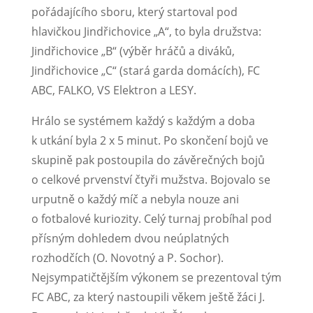
pořádajícího sboru, který startoval pod
hlavičkou Jindřichovice „A“, to byla družstva:
Jindřichovice „B“ (výběr hráčů a diváků,
Jindřichovice „C“ (stará garda domácích), FC
ABC, FALKO, VS Elektron a LESY.
Hrálo se systémem každý s každým a doba
k utkání byla 2 x 5 minut. Po skončení bojů ve
skupině pak postoupila do závěrečných bojů
o celkové prvenství čtyři mužstva. Bojovalo se
urputně o každý míč a nebyla nouze ani
o fotbalové kuriozity. Celý turnaj probíhal pod
přísným dohledem dvou neúplatných
rozhodčích (O. Novotný a P. Sochor).
Nejsympatičtějším výkonem se prezentoval tým
FC ABC, za který nastoupili věkem ještě žáci J.