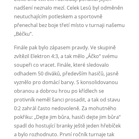
nadšení neznalo mezí. Celek Lesů byl odměněn
neutuchajícím potleskem a sportovně
přenechal bez boje třetí místo v turnaji našemu
„Béčku“.
Finále pak bylo zápasem pravdy. Ve skupině
zvítězil Elektron 4:3, a tak mělo „Áčko“ svému
soupeři co vracet. Finále, které sledovalo
odhadem 50 diváků, především hasičů, jasně
vyznělo pro domácí barvy. S konsolidovanou
obranou a dobrou hrou po křídlech se
protivník neměl šanci prosadit, a tak od stavu
0:2 zahrál často nedovoleně. Za mohutného
pokřiku: „Dejte jim bůra, hasiči dejte jim bůra“
spadl do hostující branky ještě jeden hřebíček
a bylo rozhodnuto. První ročník turnaje tak