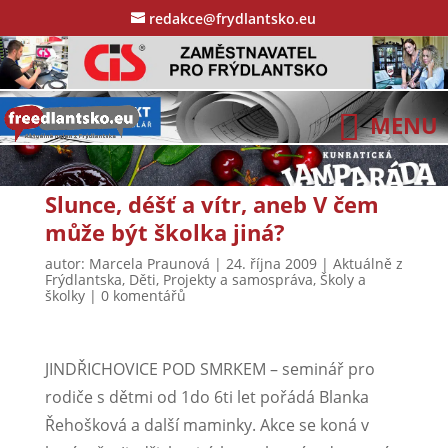
redakce@frydlantsko.eu
Slunce, déšť a vítr, aneb V čem
může být školka jiná?
autor:
Marcela Praunová
|
24. října 2009
|
Aktuálně z
Frýdlantska
,
Děti
,
Projekty a samospráva
,
Školy a
školky
|
0 komentářů
JINDŘICHOVICE POD SMRKEM – seminář pro
rodiče s dětmi od 1do 6ti let pořádá Blanka
Řehošková a další maminky. Akce se koná v