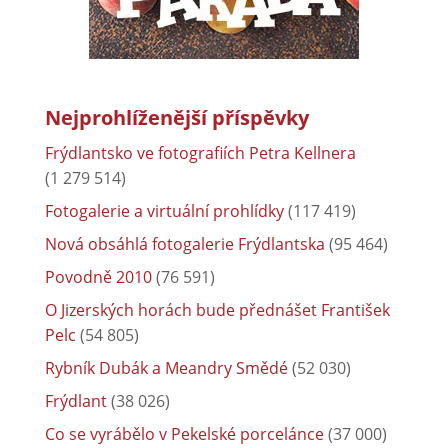
Nejprohlíženější příspěvky
Frýdlantsko ve fotografiích Petra Kellnera
(1 279 514)
Fotogalerie a virtuální prohlídky
(117 419)
Nová obsáhlá fotogalerie Frýdlantska
(95 464)
Povodně 2010
(76 591)
O Jizerských horách bude přednášet František
Pelc
(54 805)
Rybník Dubák a Meandry Smědé
(52 030)
Frýdlant
(38 026)
Co se vyrábělo v Pekelské porcelánce
(37 000)