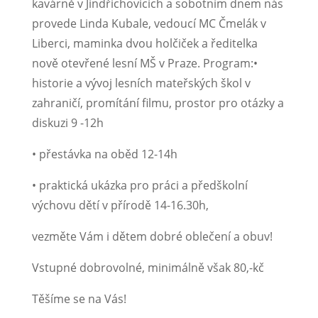
kavárně v Jindřichovicích a sobotním dnem nás
provede Linda Kubale, vedoucí MC Čmelák v
Liberci, maminka dvou holčiček a ředitelka
nově otevřené lesní MŠ v Praze. Program:
•
historie a vývoj lesních mateřských škol v
zahraničí, promítání filmu, prostor pro otázky a
diskuzi 9 -12h
• přestávka na oběd 12-14h
• praktická ukázka pro práci a předškolní
výchovu dětí v přírodě 14-16.30h,
vezměte Vám i dětem dobré oblečení a obuv!
Vstupné dobrovolné, minimálně však 80,-kč
Těšíme se na Vás!