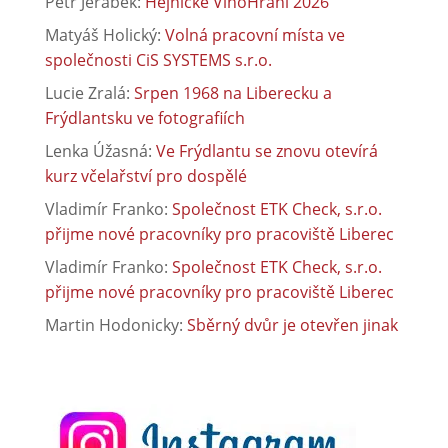
Petr Jeřábek
:
Hejnické VínoHraní 2026
Matyáš Holický
:
Volná pracovní místa ve
společnosti CiS SYSTEMS s.r.o.
Lucie Zralá
:
Srpen 1968 na Liberecku a
Frýdlantsku ve fotografiích
Lenka Úžasná
:
Ve Frýdlantu se znovu otevírá
kurz včelařství pro dospělé
Vladimír Franko
:
Společnost ETK Check, s.r.o.
přijme nové pracovníky pro pracoviště Liberec
Vladimír Franko
:
Společnost ETK Check, s.r.o.
přijme nové pracovníky pro pracoviště Liberec
Martin Hodonicky
:
Sběrný dvůr je otevřen jinak