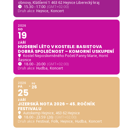
obnovy
, Klášterní 1 463 62 Hejnice Liberecký kraj
15.30 - 17.00
(GMT+02:00)
Druh akce
Hejnice,
Koncert
2026
SO
19
ZÁŘÍ
HUDEBNÍ LÉTO V KOSTELE: BASISTOVA
DOBRÁ SPOLEČNOST – KOMORNÍ USKUPENÍ
Kostel Neposkvrněného Početí Panny Marie, Horní
Řasnice
18.00 - 20.00
(GMT+02:00)
Druh akce
Hudba,
Koncert
2026
SO
PÁ
26
25
ZÁŘÍ
JIZERSKÁ NOTA 2026 – 45. ROČNÍK
FESTIVALU
Autokemp Hejnice
, 463 62 Hejnice
18.00 - 23.59
(26)
(GMT+02:00)
Druh akce
Festival,
Folk,
Hejnice,
Hudba,
Koncert