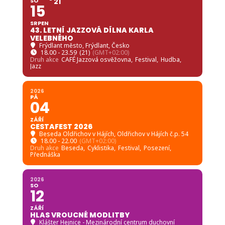
SO
21
15
SRPEN
43. LETNÍ JAZZOVÁ DÍLNA KARLA
VELEBNÉHO
Frýdlant město
, Frýdlant, Česko
18.00 - 23.59
(21)
(GMT+02:00)
Druh akce
CAFÉ Jazzová osvěžovna,
Festival,
Hudba,
Jazz
2026
PÁ
04
ZÁŘÍ
CESTAFEST 2026
Beseda Oldřichov v Hájích
, Oldřichov v Hájích č.p. 54
18.00 - 22.00
(GMT+02:00)
Druh akce
Beseda,
Cyklistika,
Festival,
Posezení,
Přednáška
2026
SO
12
ZÁŘÍ
HLAS VROUCNÉ MODLITBY
Klášter Hejnice - Mezinárodní centrum duchovní