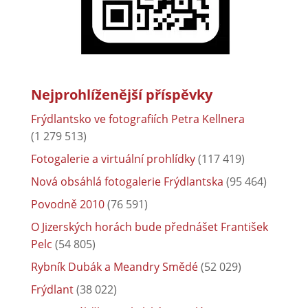
Nejprohlíženější příspěvky
Frýdlantsko ve fotografiích Petra Kellnera
(1 279 513)
Fotogalerie a virtuální prohlídky
(117 419)
Nová obsáhlá fotogalerie Frýdlantska
(95 464)
Povodně 2010
(76 591)
O Jizerských horách bude přednášet František
Pelc
(54 805)
Rybník Dubák a Meandry Smědé
(52 029)
Frýdlant
(38 022)