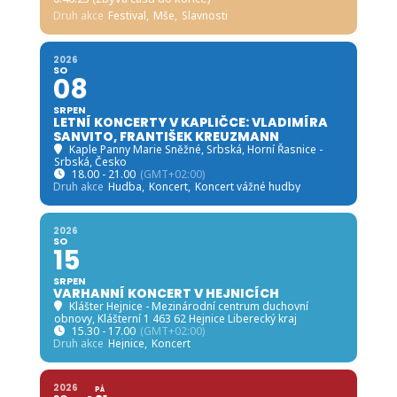
Druh akce
Festival,
Mše,
Slavnosti
2026
SO
08
SRPEN
LETNÍ KONCERTY V KAPLIČCE: VLADIMÍRA
SANVITO, FRANTIŠEK KREUZMANN
Kaple Panny Marie Sněžné, Srbská
, Horní Řasnice -
Srbská, Česko
18.00 - 21.00
(GMT+02:00)
Druh akce
Hudba,
Koncert,
Koncert vážné hudby
2026
SO
15
SRPEN
VARHANNÍ KONCERT V HEJNICÍCH
Klášter Hejnice - Mezinárodní centrum duchovní
obnovy
, Klášterní 1 463 62 Hejnice Liberecký kraj
15.30 - 17.00
(GMT+02:00)
Druh akce
Hejnice,
Koncert
2026
PÁ