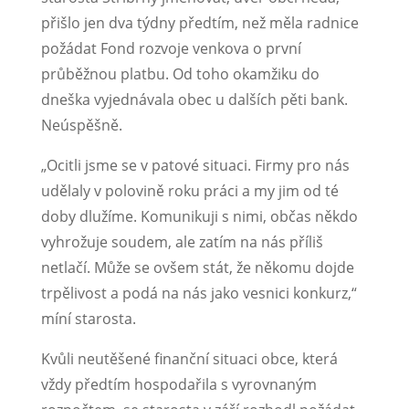
přišlo jen dva týdny předtím, než měla radnice
požádat Fond rozvoje venkova o první
průběžnou platbu. Od toho okamžiku do
dneška vyjednávala obec u dalších pěti bank.
Neúspěšně.
„Ocitli jsme se v patové situaci. Firmy pro nás
udělaly v polovině roku práci a my jim od té
doby dlužíme. Komunikuji s nimi, občas někdo
vyhrožuje soudem, ale zatím na nás příliš
netlačí. Může se ovšem stát, že někomu dojde
trpělivost a podá na nás jako vesnici konkurz,“
míní starosta.
Kvůli neutěšené finanční situaci obce, která
vždy předtím hospodařila s vyrovnaným