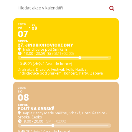
Hledat akce v kalendáři
2026
SO
PÁ
08
07
SRPEN
27. JINDŘICHOVICKÉ DNY
Jindřichovice pod Smrkem
13.00 - 23.59
(8)
(GMT+02:00)
10:45:22 (zbývá času do konce)
Druh akce
Divadlo,
Festival,
Folk,
Hudba,
Jindřichovice pod Smrkem,
Koncert,
Party,
Zábava
2026
SO
08
SRPEN
POUŤ NA SRBSKÉ
Kaple Panny Marie Sněžné, Srbská
, Horní Řasnice -
Srbská, Česko
9.00 - 20.00
(GMT+02:00)
6:46:22 (zbývá času do konce)