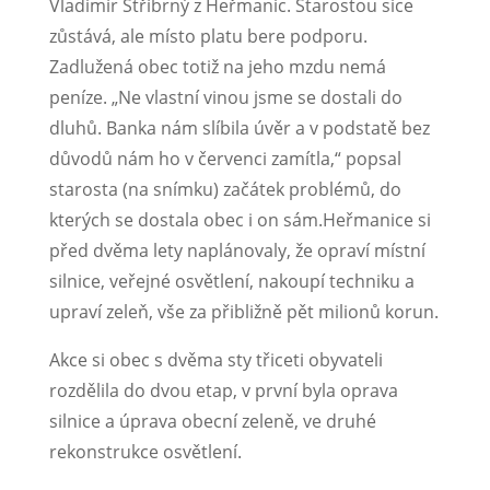
Vladimír Stříbrný z Heřmanic. Starostou sice
zůstává, ale místo platu bere podporu.
Zadlužená obec totiž na jeho mzdu nemá
peníze. „Ne vlastní vinou jsme se dostali do
dluhů. Banka nám slíbila úvěr a v podstatě bez
důvodů nám ho v červenci zamítla,“ popsal
starosta (na snímku) začátek problémů, do
kterých se dostala obec i on sám.
Heřmanice si
před dvěma lety naplánovaly, že opraví místní
silnice, veřejné osvětlení, nakoupí techniku a
upraví zeleň, vše za přibližně pět milionů korun.
Akce si obec s dvěma sty třiceti obyvateli
rozdělila do dvou etap, v první byla oprava
silnice a úprava obecní zeleně, ve druhé
rekonstrukce osvětlení.