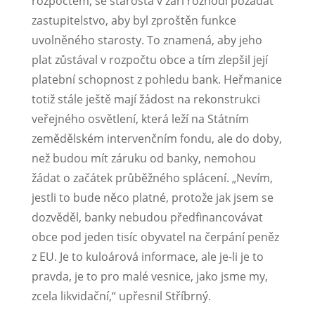
rozpočtem, se starosta v září rozhodl požádat
zastupitelstvo, aby byl zproštěn funkce
uvolněného starosty. To znamená, aby jeho
plat zůstával v rozpočtu obce a tím zlepšil její
platební schopnost z pohledu bank. Heřmanice
totiž stále ještě mají žádost na rekonstrukci
veřejného osvětlení, která leží na Státním
zemědělském intervenčním fondu, ale do doby,
než budou mít záruku od banky, nemohou
žádat o začátek průběžného splácení. „Nevím,
jestli to bude něco platné, protože jak jsem se
dozvěděl, banky nebudou předfinancovávat
obce pod jeden tisíc obyvatel na čerpání peněz
z EU. Je to kuloárová informace, ale je-li je to
pravda, je to pro malé vesnice, jako jsme my,
zcela likvidační,“ upřesnil Stříbrný.