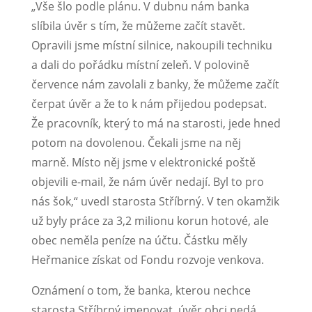
„Vše šlo podle plánu. V dubnu nám banka
slíbila úvěr s tím, že můžeme začít stavět.
Opravili jsme místní silnice, nakoupili techniku
a dali do pořádku místní zeleň. V polovině
července nám zavolali z banky, že můžeme začít
čerpat úvěr a že to k nám přijedou podepsat.
Že pracovník, který to má na starosti, jede hned
potom na dovolenou. Čekali jsme na něj
marně. Místo něj jsme v elektronické poště
objevili e-mail, že nám úvěr nedají. Byl to pro
nás šok,“ uvedl starosta Stříbrný. V ten okamžik
už byly práce za 3,2 milionu korun hotové, ale
obec neměla peníze na účtu. Částku měly
Heřmanice získat od Fondu rozvoje venkova.
Oznámení o tom, že banka, kterou nechce
starosta Stříbrný jmenovat, úvěr obci nedá,