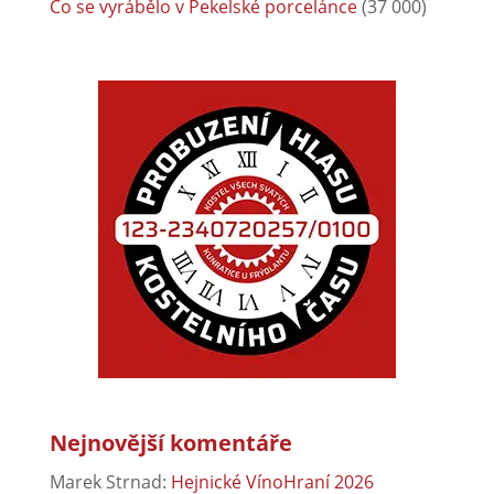
Co se vyrábělo v Pekelské porcelánce
(37 000)
Nejnovější komentáře
Marek Strnad
:
Hejnické VínoHraní 2026