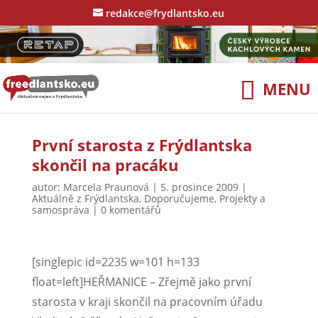
redakce@frydlantsko.eu
První starosta z Frýdlantska
skončil na pracáku
autor:
Marcela Praunová
|
5. prosince 2009
|
Aktuálně z Frýdlantska
,
Doporučujeme
,
Projekty a
samospráva
|
0 komentářů
[singlepic id=2235 w=101 h=133
float=left]HEŘMANICE – Zřejmě jako první
starosta v kraji skončil na pracovním úřadu