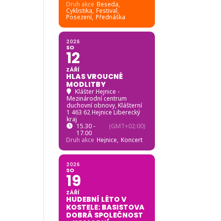
Druh akce
Beseda,
Cyklistika,
Festival,
Posezení,
Přednáška
2026
SO
12
ZÁŘÍ
HLAS VROUCNÉ
MODLITBY
Klášter Hejnice -
Mezinárodní centrum
duchovní obnovy
, Klášterní
1 463 62 Hejnice Liberecký
kraj
15.30 -
(GMT+02:00)
17.00
Druh akce
Hejnice,
Koncert
2026
SO
19
ZÁŘÍ
HUDEBNÍ LÉTO V
KOSTELE: BASISTOVA
DOBRÁ SPOLEČNOST