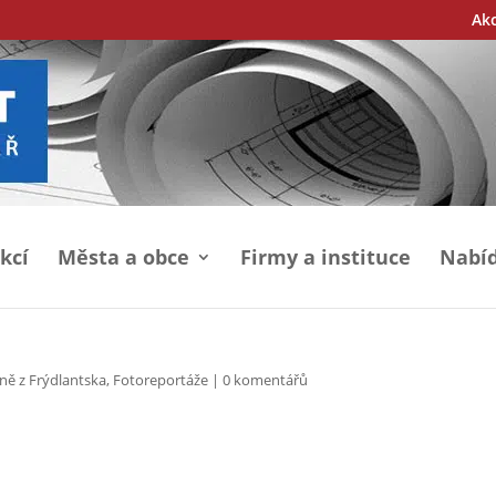
Ak
kcí
Města a obce
Firmy a instituce
Nabíd
ně z Frýdlantska
,
Fotoreportáže
|
0 komentářů