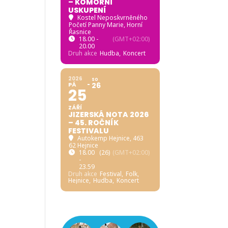
– KOMORNÍ
USKUPENÍ
Kostel Neposkvrněného
Početí Panny Marie, Horní
Řasnice
18.00 -
(GMT+02:00)
20.00
Druh akce
Hudba,
Koncert
2026
SO
PÁ
26
25
ZÁŘÍ
JIZERSKÁ NOTA 2026
– 45. ROČNÍK
FESTIVALU
Autokemp Hejnice
, 463
62 Hejnice
18.00
(26)
(GMT+02:00)
-
23.59
Druh akce
Festival,
Folk,
Hejnice,
Hudba,
Koncert