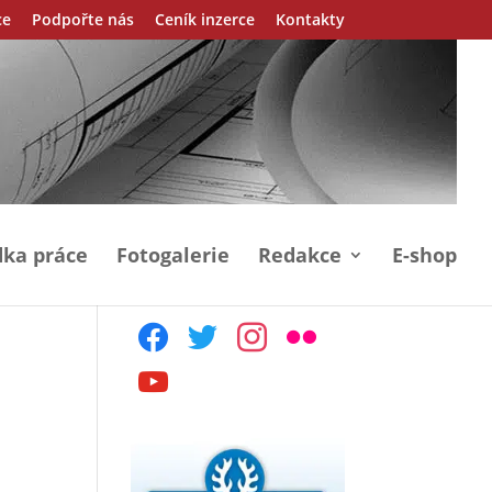
ce
Podpořte nás
Ceník inzerce
Kontakty
ka práce
Fotogalerie
Redakce
E-shop
facebook
twitter
instagram
flickr
youtube