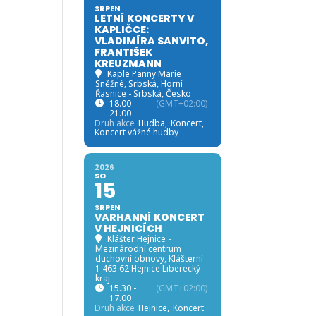
SRPEN
LETNÍ KONCERTY V
KAPLIČCE:
VLADIMÍRA SANVITO,
FRANTIŠEK
KREUZMANN
Kaple Panny Marie
Sněžné, Srbská
, Horní
Řasnice - Srbská, Česko
18.00 -
(GMT+02:00)
21.00
Druh akce
Hudba,
Koncert,
Koncert vážné hudby
2026
SO
15
SRPEN
VARHANNÍ KONCERT
V HEJNICÍCH
Klášter Hejnice -
Mezinárodní centrum
duchovní obnovy
, Klášterní
1 463 62 Hejnice Liberecký
kraj
15.30 -
(GMT+02:00)
17.00
Druh akce
Hejnice,
Koncert