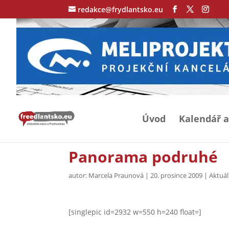
redakce@frydlantsko.eu
Úvod
Kalendář a
Panorama podruhé
autor:
Marcela Praunová
|
20. prosince 2009
|
Aktuál
[singlepic id=2932 w=550 h=240 float=]