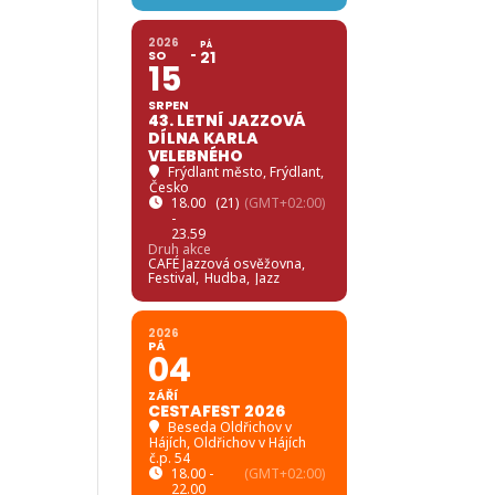
2026
PÁ
SO
21
15
SRPEN
43. LETNÍ JAZZOVÁ
DÍLNA KARLA
VELEBNÉHO
Frýdlant město
, Frýdlant,
Česko
18.00
(21)
(GMT+02:00)
-
23.59
Druh akce
CAFÉ Jazzová osvěžovna,
Festival,
Hudba,
Jazz
2026
PÁ
04
ZÁŘÍ
CESTAFEST 2026
Beseda Oldřichov v
Hájích
, Oldřichov v Hájích
č.p. 54
18.00 -
(GMT+02:00)
22.00