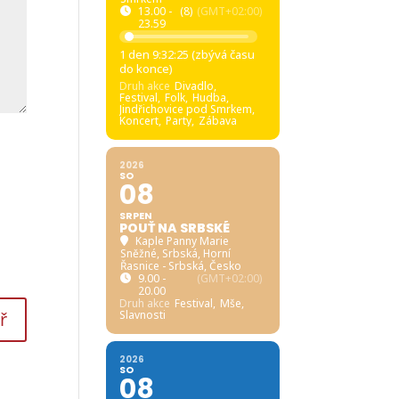
13.00 -
(8)
(GMT+02:00)
23.59
1 den 9:32:24 (zbývá času
do konce)
Druh akce
Divadlo,
Festival,
Folk,
Hudba,
Jindřichovice pod Smrkem,
Koncert,
Party,
Zábava
2026
SO
08
SRPEN
POUŤ NA SRBSKÉ
Kaple Panny Marie
Sněžné, Srbská
, Horní
Řasnice - Srbská, Česko
9.00 -
(GMT+02:00)
20.00
Druh akce
Festival,
Mše,
Slavnosti
2026
SO
08