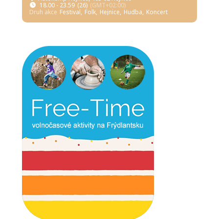
18.00 - 23.59
(26)
(GMT+02:00)
Druh akce
Festival,
Folk,
Hejnice,
Hudba,
Koncert