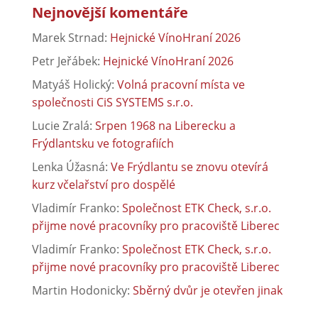
Nejnovější komentáře
Marek Strnad
:
Hejnické VínoHraní 2026
Petr Jeřábek
:
Hejnické VínoHraní 2026
Matyáš Holický
:
Volná pracovní místa ve
společnosti CiS SYSTEMS s.r.o.
Lucie Zralá
:
Srpen 1968 na Liberecku a
Frýdlantsku ve fotografiích
Lenka Úžasná
:
Ve Frýdlantu se znovu otevírá
kurz včelařství pro dospělé
Vladimír Franko
:
Společnost ETK Check, s.r.o.
přijme nové pracovníky pro pracoviště Liberec
Vladimír Franko
:
Společnost ETK Check, s.r.o.
přijme nové pracovníky pro pracoviště Liberec
Martin Hodonicky
:
Sběrný dvůr je otevřen jinak