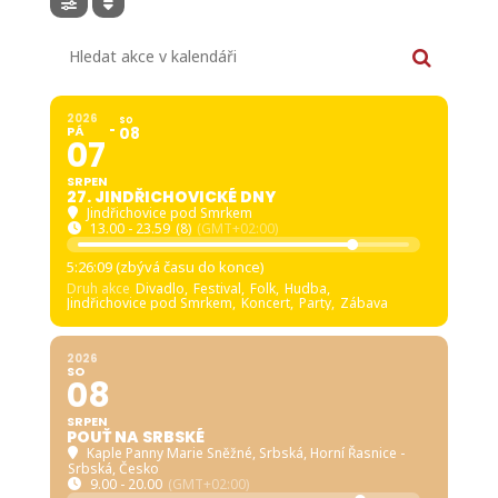
Hledat akce v kalendáři
2026
SO
PÁ
08
07
SRPEN
27. JINDŘICHOVICKÉ DNY
Jindřichovice pod Smrkem
13.00 - 23.59
(8)
(GMT+02:00)
5:26:07 (zbývá času do konce)
Druh akce
Divadlo,
Festival,
Folk,
Hudba,
Jindřichovice pod Smrkem,
Koncert,
Party,
Zábava
2026
SO
08
SRPEN
POUŤ NA SRBSKÉ
Kaple Panny Marie Sněžné, Srbská
, Horní Řasnice -
Srbská, Česko
9.00 - 20.00
(GMT+02:00)