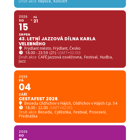
Druh akce
Hejnice,
Koncert
2026
PÁ
SO
21
15
SRPEN
43. LETNÍ JAZZOVÁ DÍLNA KARLA
VELEBNÉHO
Frýdlant město
, Frýdlant, Česko
18.00 - 23.59
(21)
(GMT+02:00)
Druh akce
CAFÉ Jazzová osvěžovna,
Festival,
Hudba,
Jazz
2026
PÁ
04
ZÁŘÍ
CESTAFEST 2026
Beseda Oldřichov v Hájích
, Oldřichov v Hájích č.p. 54
18.00 - 22.00
(GMT+02:00)
Druh akce
Beseda,
Cyklistika,
Festival,
Posezení,
Přednáška
2026
SO