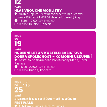
12
ZÁŘÍ
HLAS VROUCNÉ MODLITBY
Klášter Hejnice - Mezinárodní centrum duchovní
obnovy
, Klášterní 1 463 62 Hejnice Liberecký kraj
15.30 - 17.00
(GMT+02:00)
Druh akce
Hejnice,
Koncert
2026
SO
19
ZÁŘÍ
HUDEBNÍ LÉTO V KOSTELE: BASISTOVA
DOBRÁ SPOLEČNOST – KOMORNÍ USKUPENÍ
Kostel Neposkvrněného Početí Panny Marie, Horní
Řasnice
18.00 - 20.00
(GMT+02:00)
Druh akce
Hudba,
Koncert
2026
SO
PÁ
26
25
ZÁŘÍ
JIZERSKÁ NOTA 2026 – 45. ROČNÍK
FESTIVALU
Autokemp Hejnice
, 463 62 Hejnice