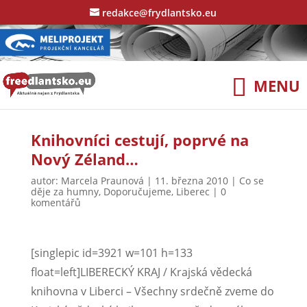
redakce@frydlantsko.eu
Knihovníci cestují, poprvé na
Nový Zéland…
autor:
Marcela Praunová
|
11. března 2010
|
Co se
děje za humny
,
Doporučujeme
,
Liberec
|
0
komentářů
[singlepic id=3921 w=101 h=133
float=left]LIBERECKÝ KRAJ / Krajská vědecká
knihovna v Liberci – Všechny srdečně zveme do