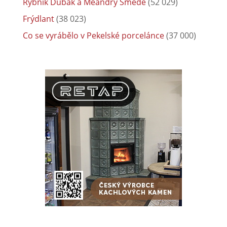
Rybník Dubák a Meandry Smědé
(52 029)
Frýdlant
(38 023)
Co se vyrábělo v Pekelské porcelánce
(37 000)