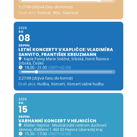
1:27:07 (zbývá času do konce)
Druh akce
Festival,
Mše,
Slavnosti
2026
SO
08
SRPEN
LETNÍ KONCERTY V KAPLIČCE: VLADIMÍRA
SANVITO, FRANTIŠEK KREUZMANN
Kaple Panny Marie Sněžné, Srbská
, Horní Řasnice -
Srbská, Česko
18.00 - 21.00
(GMT+02:00)
2:27:07 (zbývá času do konce)
Druh akce
Hudba,
Koncert,
Koncert vážné hudby
2026
SO
15
SRPEN
VARHANNÍ KONCERT V HEJNICÍCH
Klášter Hejnice - Mezinárodní centrum duchovní
obnovy
, Klášterní 1 463 62 Hejnice Liberecký kraj
15.30 - 17.00
(GMT+02:00)