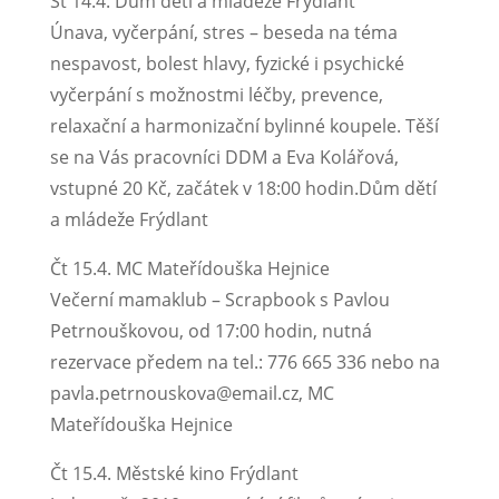
St 14.4. Dům dětí a mládeže Frýdlant
Únava, vyčerpání, stres – beseda na téma
nespavost, bolest hlavy, fyzické i psychické
vyčerpání s možnostmi léčby, prevence,
relaxační a harmonizační bylinné koupele. Těší
se na Vás pracovníci DDM a Eva Kolářová,
vstupné 20 Kč, začátek v 18:00 hodin.Dům dětí
a mládeže Frýdlant
Čt 15.4. MC Mateřídouška Hejnice
Večerní mamaklub – Scrapbook s Pavlou
Petrnouškovou, od 17:00 hodin, nutná
rezervace předem na tel.: 776 665 336 nebo na
pavla.petrnouskova@email.cz, MC
Mateřídouška Hejnice
Čt 15.4. Městské kino Frýdlant