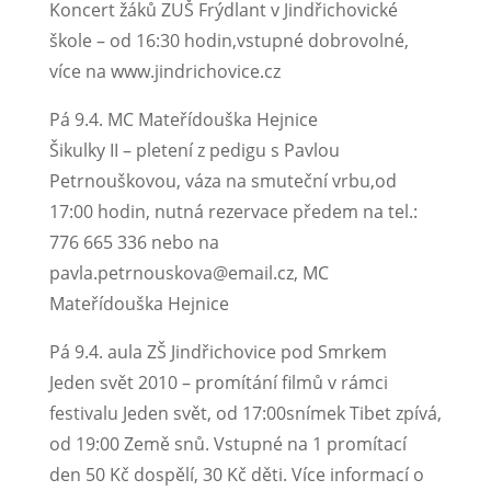
Koncert žáků ZUŠ Frýdlant v Jindřichovické
škole – od 16:30 hodin,vstupné dobrovolné,
více na www.jindrichovice.cz
Pá 9.4. MC Mateřídouška Hejnice
Šikulky II – pletení z pedigu s Pavlou
Petrnouškovou, váza na smuteční vrbu,od
17:00 hodin, nutná rezervace předem na tel.:
776 665 336 nebo na
pavla.petrnouskova@email.cz, MC
Mateřídouška Hejnice
Pá 9.4. aula ZŠ Jindřichovice pod Smrkem
Jeden svět 2010 – promítání filmů v rámci
festivalu Jeden svět, od 17:00snímek Tibet zpívá,
od 19:00 Země snů. Vstupné na 1 promítací
den 50 Kč dospělí, 30 Kč děti. Více informací o