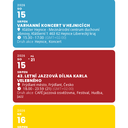
2026
SO
15
SRPEN
VARHANNÍ KONCERT V HEJNICÍCH
Klášter Hejnice - Mezinárodní centrum duchovní
obnovy
, Klášterní 1 463 62 Hejnice Liberecký kraj
15.30 - 17.00
(GMT+02:00)
Druh akce
Hejnice,
Koncert
2026
PÁ
SO
21
15
SRPEN
43. LETNÍ JAZZOVÁ DÍLNA KARLA
VELEBNÉHO
Frýdlant město
, Frýdlant, Česko
18.00 - 23.59
(21)
(GMT+02:00)
Druh akce
CAFÉ Jazzová osvěžovna,
Festival,
Hudba,
Jazz
2026
NE
16
SRPEN