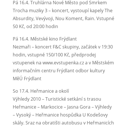
Pá 16.4. Truhlárna Nové Město pod Smrkem
Trocha muziky 3 – koncert, vystoupí kapely The
Absurdity, Vevývoji, Nou Koment, Rain. Vstupné
50 Kč, od 20:00 hodin
Pá 16.4. Městské kino Frýdlant
Nezmaři – koncert F&C skupiny, začátek v 19:30
hodin, vstupné 150/100 Kč, předprodej
vstupenek na www.evstupenka.cz a v Městském
informačním centru Frýdlant odbor kultury
MěÚ Frýdlant
So 17.4. Heřmanice a okolí
Výhledy 2010 – Turistické setkání s trasou
Heřmanice – Markocice – Jasna Gora – Výhledy
– Vysoký – Heřmanice hospůdka U Kodešovy
skály. Sraz na obratišti autobusu v Heřmanicích