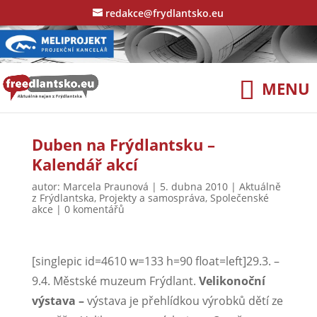
redakce@frydlantsko.eu
Duben na Frýdlantsku –
Kalendář akcí
autor:
Marcela Praunová
|
5. dubna 2010
|
Aktuálně
z Frýdlantska
,
Projekty a samospráva
,
Společenské
akce
|
0 komentářů
[singlepic id=4610 w=133 h=90 float=left]29.3. –
9.4. Městské muzeum Frýdlant.
Velikonoční
výstava –
výstava je přehlídkou výrobků dětí ze