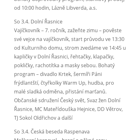
od 10:00 hodin, Lázně Libverda, a.s.
So 3.4. Dolní Řasnice
Vajíčkovník – 7. ročník, zažeňte zimu – pověste
své vejce na vajíčkovník, start průvodu ve 13:30
od Kulturního domu, strom zvedáme ve 14:45 u
kapličky v Dolní Řasnici, řehtačky, klapačky,
pokličky, rachotítka a masky sebou. Bohatý
program – divadlo Krtek, šermíři Páni
frýdlantští, čtyřkolky Warm Up, hudba, pro
malé sladká odměna, přistání marťanů.
Občanské sdružení Český svět, Svaz žen Dolní
Řasnice, MC Mateřídouška Hejnice, DD Větrov,
TJ Sokol Oldřichov a další
So 3.4. Česká beseda Raspenava