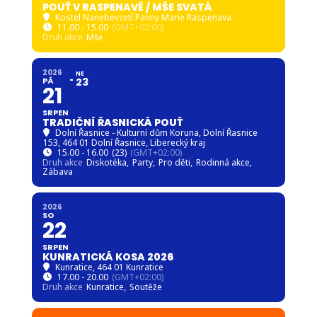
POUŤ V RASPENAVĚ / MŠE SVATÁ
Kostel Nanebevzetí Panny Marie Raspenava
11.00 - 15.00
(GMT+02:00)
Druh akce
Mše
2026
NE
PÁ
23
21
SRPEN
TRADIČNÍ ŘASNICKÁ POUŤ
Dolní Řasnice - Kulturní dům Koruna
, Dolní Řasnice
153, 464 01 Dolní Řasnice, Liberecký kraj
15.00 - 16.00
(23)
(GMT+02:00)
Druh akce
Diskotéka,
Party,
Pro děti,
Rodinná akce,
Zábava
2026
SO
22
SRPEN
KUNRATICKÁ KOSA 2026
Kunratice
, 464 01 Kunratice
17.00 - 20.00
(GMT+02:00)
Druh akce
Kunratice,
Soutěže