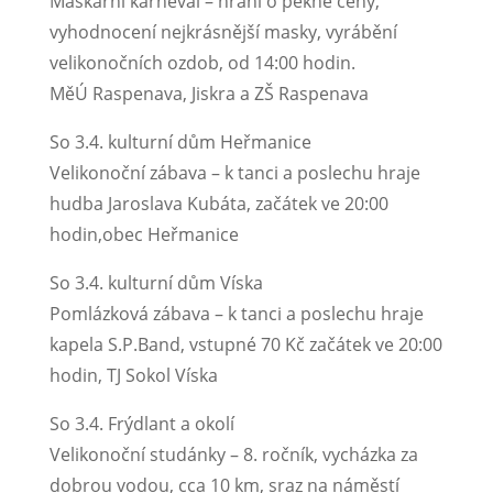
Maškarní karneval – hraní o pěkné ceny,
vyhodnocení nejkrásnější masky, vyrábění
velikonočních ozdob, od 14:00 hodin.
MěÚ Raspenava, Jiskra a ZŠ Raspenava
So 3.4. kulturní dům Heřmanice
Velikonoční zábava – k tanci a poslechu hraje
hudba Jaroslava Kubáta, začátek ve 20:00
hodin,obec Heřmanice
So 3.4. kulturní dům Víska
Pomlázková zábava – k tanci a poslechu hraje
kapela S.P.Band, vstupné 70 Kč začátek ve 20:00
hodin, TJ Sokol Víska
So 3.4. Frýdlant a okolí
Velikonoční studánky – 8. ročník, vycházka za
dobrou vodou, cca 10 km, sraz na náměstí