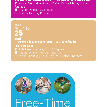
Kostel Neposkvrněného Početí Panny Marie, Horní
Řasnice
18.00 - 20.00
(GMT+02:00)
Druh akce
Hudba,
Koncert
2026
SO
PÁ
26
25
ZÁŘÍ
JIZERSKÁ NOTA 2026 – 45. ROČNÍK
FESTIVALU
Autokemp Hejnice
, 463 62 Hejnice
18.00 - 23.59
(26)
(GMT+02:00)
Druh akce
Festival,
Folk,
Hejnice,
Hudba,
Koncert