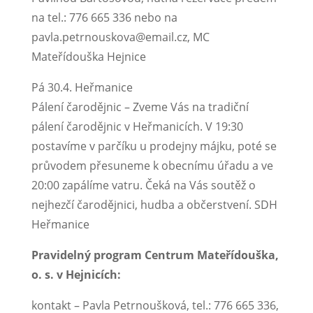
na tel.: 776 665 336 nebo na
pavla.petrnouskova@email.cz, MC
Mateřídouška Hejnice
Pá 30.4. Heřmanice
Pálení čarodějnic – Zveme Vás na tradiční
pálení čarodějnic v Heřmanicích. V 19:30
postavíme v parčíku u prodejny májku, poté se
průvodem přesuneme k obecnímu úřadu a ve
20:00 zapálíme vatru. Čeká na Vás soutěž o
nejhezčí čarodějnici, hudba a občerstvení. SDH
Heřmanice
Pravidelný program Centrum Mateřídouška,
o. s. v Hejnicích:
kontakt – Pavla Petrnoušková, tel.: 776 665 336,