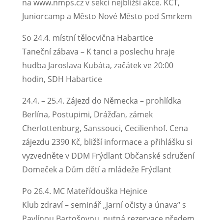
na www.nmps.cz v sekci nejbližší akce. KČT,
Juniorcamp a Město Nové Město pod Smrkem
So 24.4. místní tělocvična Habartice
Taneční zábava – K tanci a poslechu hraje
hudba Jaroslava Kubáta, začátek ve 20:00
hodin, SDH Habartice
24.4. – 25.4. Zájezd do Německa – prohlídka
Berlína, Postupimi, Drážďan, zámek
Cherlottenburg, Sanssouci, Cecilienhof. Cena
zájezdu 2390 Kč, bližší informace a přihlášku si
vyzvedněte v DDM Frýdlant Občanské sdružení
Domeček a Dům dětí a mládeže Frýdlant
Po 26.4. MC Mateřídouška Hejnice
Klub zdraví – seminář „jarní očisty a únava“ s
Pavlínou Bartošovou, nutná rezervace předem