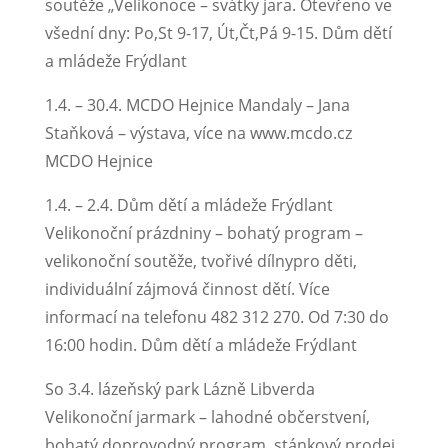
soutěže „Velikonoce – svátky jara. Otevřeno ve
všední dny: Po,St 9-17, Út,Čt,Pá 9-15. Dům dětí
a mládeže Frýdlant
1.4. – 30.4. MCDO Hejnice Mandaly – Jana
Staňková – výstava, více na www.mcdo.cz
MCDO Hejnice
1.4. – 2.4. Dům dětí a mládeže Frýdlant
Velikonoční prázdniny – bohatý program –
velikonoční soutěže, tvořivé dílnypro děti,
individuální zájmová činnost dětí. Více
informací na telefonu 482 312 270. Od 7:30 do
16:00 hodin. Dům dětí a mládeže Frýdlant
So 3.4. lázeňský park Lázně Libverda
Velikonoční jarmark – lahodné občerstvení,
bohatý doprovodný program, stánkový prodej,