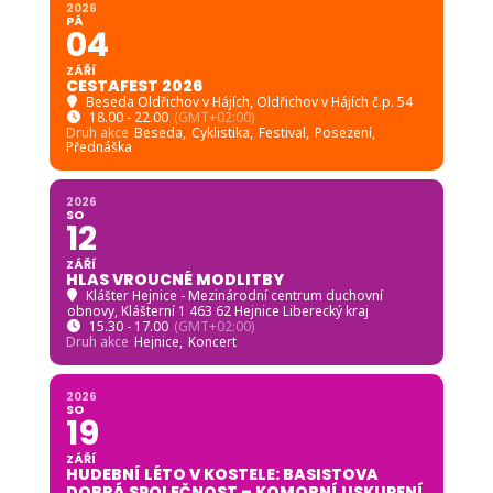
2026
PÁ
04
ZÁŘÍ
CESTAFEST 2026
Beseda Oldřichov v Hájích
, Oldřichov v Hájích č.p. 54
18.00 - 22.00
(GMT+02:00)
Druh akce
Beseda,
Cyklistika,
Festival,
Posezení,
Přednáška
2026
SO
12
ZÁŘÍ
HLAS VROUCNÉ MODLITBY
Klášter Hejnice - Mezinárodní centrum duchovní
obnovy
, Klášterní 1 463 62 Hejnice Liberecký kraj
15.30 - 17.00
(GMT+02:00)
Druh akce
Hejnice,
Koncert
2026
SO
19
ZÁŘÍ
HUDEBNÍ LÉTO V KOSTELE: BASISTOVA
DOBRÁ SPOLEČNOST – KOMORNÍ USKUPENÍ