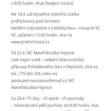
v 8:05 hodin. Klub českých turistů
Ne 18.4. sál bývalého státního statku
Jindřichovice pod Smrkem
Nedělní odpoledne s Valdštejnkou – vstupné 50
Kč, začátek v 15:00 hodin, více na
www.jindrichovice.cz
Pá 23.4. MC Mateřídouška Hejnice
Lidé nejen sobě – setkání dobrovolníků,
přípravy Pohádkového lesa v Hejnicích, více na
tel.: 776 665 336 nebo na
pavla.petrnouskova@email.cz, MC
Mateřídouška Hejnice
So 24.4. Tři dny – tři země – tři pochody
– mezinárodní pěší pochod, od 8:00 hodin, více