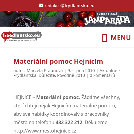
redakce@frydlantsko.eu
Materiální pomoc Hejnicím
autor:
Marcela Praunová
|
9. srpna 2010
|
Aktuálně z
Frýdlantska
,
Důležité
,
Povodně 2010
|
0 komentářů
HEJNICE –
Materiální pomoc.
Žádáme všechny,
kteří chtějí nějak Hejnicím materiálně pomoci,
aby své nabídky koordinovaly s pracovníky
města na telefonu
482 322 212
. Děkujeme
http://www.mestohejnice.cz