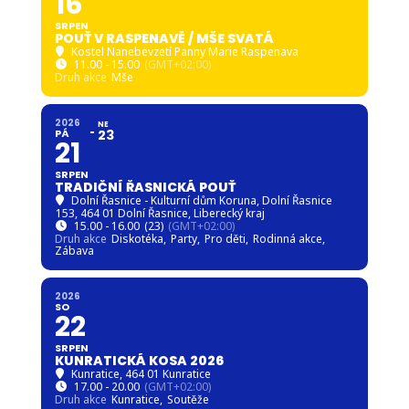
16
SRPEN
POUŤ V RASPENAVĚ / MŠE SVATÁ
Kostel Nanebevzetí Panny Marie Raspenava
11.00 - 15.00
(GMT+02:00)
Druh akce
Mše
2026
NE
PÁ
23
21
SRPEN
TRADIČNÍ ŘASNICKÁ POUŤ
Dolní Řasnice - Kulturní dům Koruna
, Dolní Řasnice
153, 464 01 Dolní Řasnice, Liberecký kraj
15.00 - 16.00
(23)
(GMT+02:00)
Druh akce
Diskotéka,
Party,
Pro děti,
Rodinná akce,
Zábava
2026
SO
22
SRPEN
KUNRATICKÁ KOSA 2026
Kunratice
, 464 01 Kunratice
17.00 - 20.00
(GMT+02:00)
Druh akce
Kunratice,
Soutěže