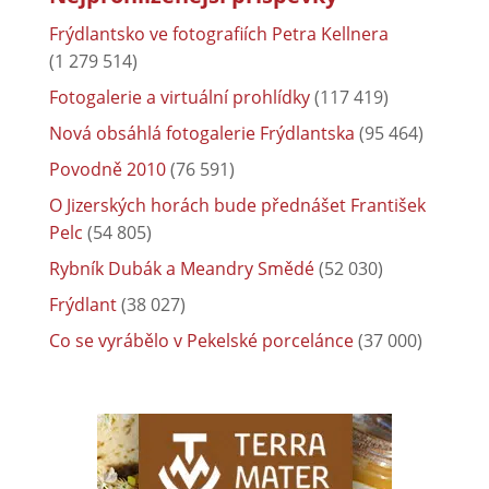
Frýdlantsko ve fotografiích Petra Kellnera
(1 279 514)
Fotogalerie a virtuální prohlídky
(117 419)
Nová obsáhlá fotogalerie Frýdlantska
(95 464)
Povodně 2010
(76 591)
O Jizerských horách bude přednášet František
Pelc
(54 805)
Rybník Dubák a Meandry Smědé
(52 030)
Frýdlant
(38 027)
Co se vyrábělo v Pekelské porcelánce
(37 000)