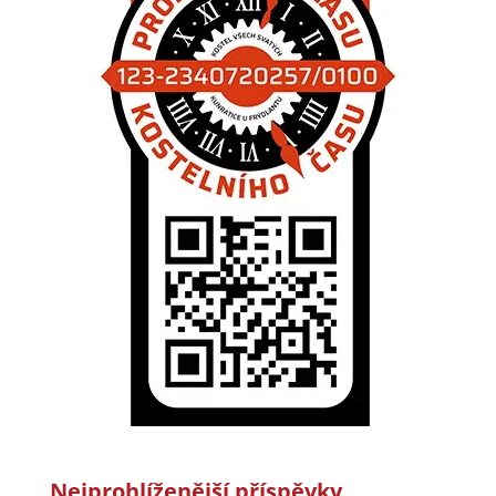
Nejprohlíženější příspěvky