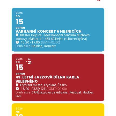
2026
SO
15
SRPEN
VARHANNÍ KONCERT V HEJNICÍCH
Klášter Hejnice - Mezinárodní centrum duchovní
obnovy
, Klášterní 1 463 62 Hejnice Liberecký kraj
15.30 - 17.00
(GMT+02:00)
Druh akce
Hejnice,
Koncert
2026
PÁ
SO
21
15
SRPEN
43. LETNÍ JAZZOVÁ DÍLNA KARLA
VELEBNÉHO
Frýdlant město
, Frýdlant, Česko
18.00 - 23.59
(21)
(GMT+02:00)
Druh akce
CAFÉ Jazzová osvěžovna,
Festival,
Hudba,
Jazz
2026
NE