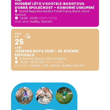
ZÁŘÍ
HUDEBNÍ LÉTO V KOSTELE: BASISTOVA
DOBRÁ SPOLEČNOST – KOMORNÍ USKUPENÍ
Kostel Neposkvrněného Početí Panny Marie, Horní
Řasnice
18.00 - 20.00
(GMT+02:00)
Druh akce
Hudba,
Koncert
2026
SO
PÁ
26
25
ZÁŘÍ
JIZERSKÁ NOTA 2026 – 45. ROČNÍK
FESTIVALU
Autokemp Hejnice
, 463 62 Hejnice
18.00 - 23.59
(26)
(GMT+02:00)
Druh akce
Festival,
Folk,
Hejnice,
Hudba,
Koncert