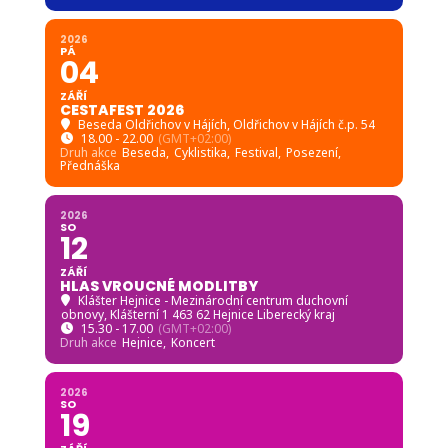
2026
PÁ
04
ZÁŘÍ
CESTAFEST 2026
Beseda Oldřichov v Hájích
, Oldřichov v Hájích č.p. 54
18.00 - 22.00
(GMT+02:00)
Druh akce
Beseda,
Cyklistika,
Festival,
Posezení,
Přednáška
2026
SO
12
ZÁŘÍ
HLAS VROUCNÉ MODLITBY
Klášter Hejnice - Mezinárodní centrum duchovní
obnovy
, Klášterní 1 463 62 Hejnice Liberecký kraj
15.30 - 17.00
(GMT+02:00)
Druh akce
Hejnice,
Koncert
2026
SO
19