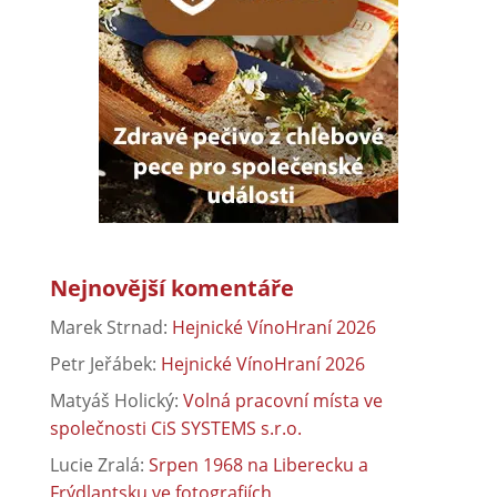
Nejnovější komentáře
Marek Strnad
:
Hejnické VínoHraní 2026
Petr Jeřábek
:
Hejnické VínoHraní 2026
Matyáš Holický
:
Volná pracovní místa ve
společnosti CiS SYSTEMS s.r.o.
Lucie Zralá
:
Srpen 1968 na Liberecku a
Frýdlantsku ve fotografiích