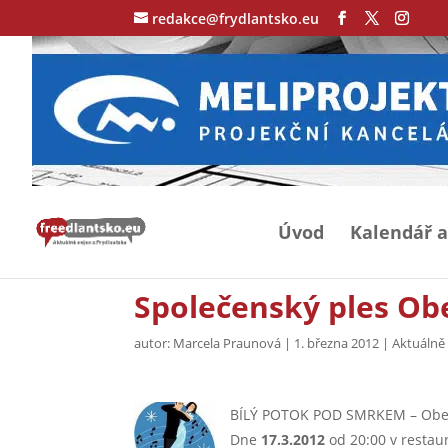
redakce@frydlantsko.eu
Úvod
Kalendář a
Společenský ples Ob
autor:
Marcela Praunová
|
1. března 2012
|
Aktuálně 
BÍLÝ POTOK POD SMRKEM – Obec
Dne
17.3.2012
od 20:00 v restau