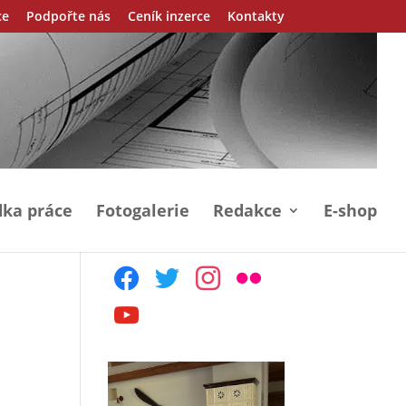
ce
Podpořte nás
Ceník inzerce
Kontakty
ka práce
Fotogalerie
Redakce
E-shop
facebook
twitter
instagram
flickr
youtube