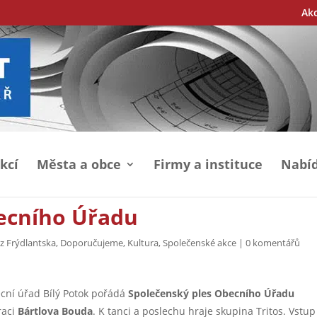
Ak
kcí
Města a obce
Firmy a instituce
Nabíd
ecního Úřadu
z Frýdlantska
,
Doporučujeme
,
Kultura
,
Společenské akce
|
0 komentářů
ní úřad Bílý Potok pořádá
Společenský ples Obecního Úřadu
raci
Bártlova Bouda
. K tanci a poslechu hraje skupina Tritos. Vstup