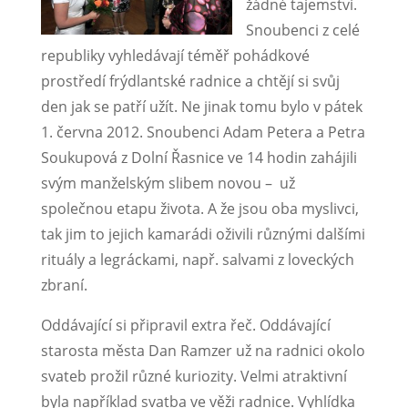
žádné tajemství.
Snoubenci z celé
republiky vyhledávají téměř pohádkové
prostředí frýdlantské radnice a chtějí si svůj
den jak se patří užít. Ne jinak tomu bylo v pátek
1. června 2012. Snoubenci Adam Petera a Petra
Soukupová z Dolní Řasnice ve 14 hodin zahájili
svým manželským slibem novou – už
společnou etapu života. A že jsou oba myslivci,
tak jim to jejich kamarádi oživili různými dalšími
rituály a legráckami, např. salvami z loveckých
zbraní.
Oddávající si připravil extra řeč. Oddávající
starosta města Dan Ramzer už na radnici okolo
svateb prožil různé kuriozity. Velmi atraktivní
byla například svatba ve věži radnice. Vyhlídka