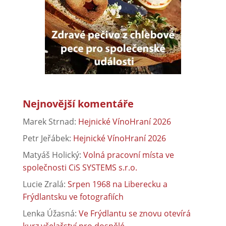
Nejnovější komentáře
Marek Strnad
:
Hejnické VínoHraní 2026
Petr Jeřábek
:
Hejnické VínoHraní 2026
Matyáš Holický
:
Volná pracovní místa ve
společnosti CiS SYSTEMS s.r.o.
Lucie Zralá
:
Srpen 1968 na Liberecku a
Frýdlantsku ve fotografiích
Lenka Úžasná
:
Ve Frýdlantu se znovu otevírá
kurz včelařství pro dospělé