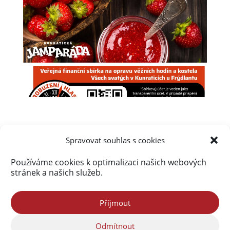
Spravovat souhlas s cookies
Používáme cookies k optimalizaci našich webových
Úvod
Obsah webu
Aktuálně
stránek a našich služeb.
Kalendář akcí na Frýdlantsku
Ceník inzerce
Kontakty & Redakce
Zásady cookies (EU)
Příjmout
Odmítnout