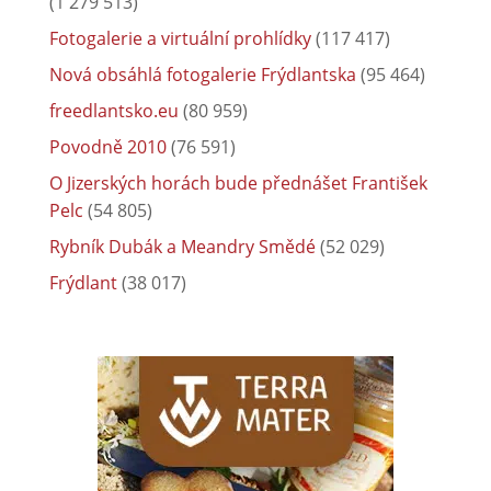
(1 279 513)
Fotogalerie a virtuální prohlídky
(117 417)
Nová obsáhlá fotogalerie Frýdlantska
(95 464)
freedlantsko.eu
(80 959)
Povodně 2010
(76 591)
O Jizerských horách bude přednášet František
Pelc
(54 805)
Rybník Dubák a Meandry Smědé
(52 029)
Frýdlant
(38 017)