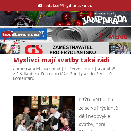
redakce@frydlantsko.eu
Myslivci mají svatby také rádi
autor:
Gabriela Novotná
|
5. června 2012
|
Aktuálně
z Frýdlantska
,
Fotoreportáže
,
Spolky a sdružení
|
0
komentářů
FRÝDLANT – To
že se ve Frýdlantě
dějí neobvyklé
svatby, není