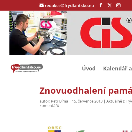
redakce@frydlantsko.eu
Úvod
Kalendář a
Znovuodhalení pamá
autor:
Petr Bíma
|
15. července 2013
|
Aktuálně z Frý
komentářů