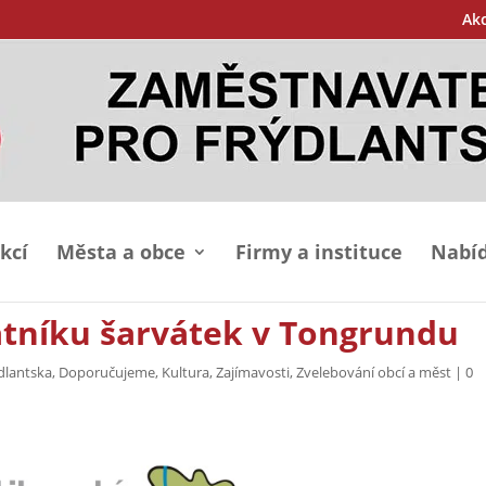
Ak
kcí
Města a obce
Firmy a instituce
Nabíd
tníku šarvátek v Tongrundu
dlantska
,
Doporučujeme
,
Kultura
,
Zajímavosti
,
Zvelebování obcí a měst
|
0