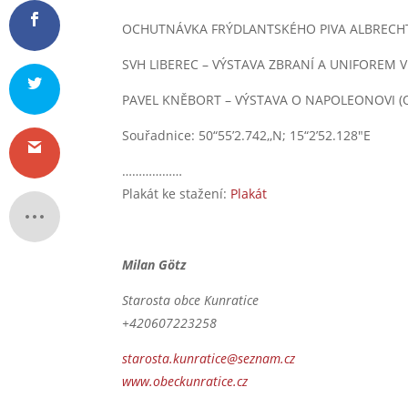
OCHUTNÁVKA FRÝDLANTSKÉHO PIVA ALBRECHT (
SVH LIBEREC – VÝSTAVA ZBRANÍ A UNIFOREM V 
PAVEL KNĚBORT – VÝSTAVA O NAPOLEONOVI (Obe
Souřadnice: 50“55’2.742,,N; 15“2’52.128″E
………………
Plakát ke stažení:
Plakát
Milan Götz
Starosta obce Kunratice
+420607223258
starosta.kunratice@seznam.cz
www.obeckunratice.cz