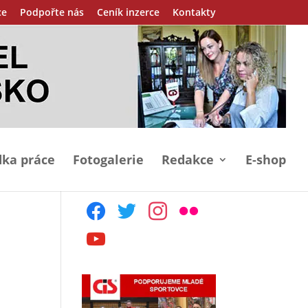
ce
Podpořte nás
Ceník inzerce
Kontakty
ka práce
Fotogalerie
Redakce
E-shop
facebook
twitter
instagram
flickr
youtube