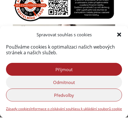
Spravovat souhlas s cookies
Používáme cookies k optimalizaci našich webových
stránek a našich služeb.
Příjmout
Úvod
Obsah webu
Aktuálně
Odmítnout
Kalendář akcí na Frýdlantsku
Ceník inzerce
Předvolby
Kontakty & Redakce
Zásady cookies (EU)
Zásady cookies
Informace o získávání souhlasu k ukládání souborů cookie
Portál Freedlantsko.eu provozuje společnost