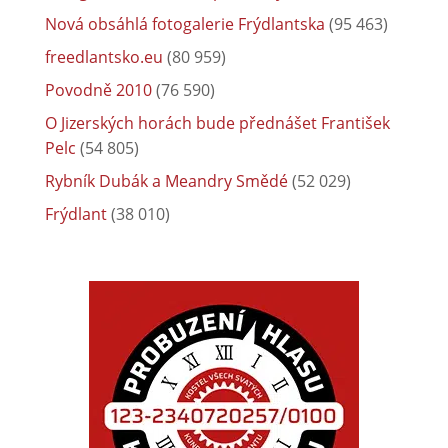
Nová obsáhlá fotogalerie Frýdlantska
(95 463)
freedlantsko.eu
(80 959)
Povodně 2010
(76 590)
O Jizerských horách bude přednášet František
Pelc
(54 805)
Rybník Dubák a Meandry Smědé
(52 029)
Frýdlant
(38 010)