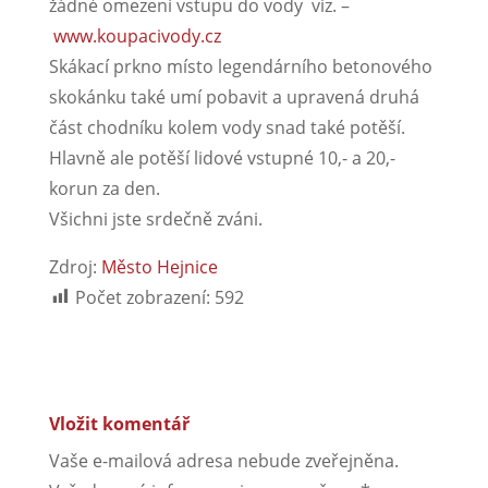
žádné omezení vstupu do vody viz. –
www.koupacivody.cz
Skákací prkno místo legendárního betonového
skokánku také umí pobavit a upravená druhá
část chodníku kolem vody snad také potěší.
Hlavně ale potěší lidové vstupné 10,- a 20,-
korun za den.
Všichni jste srdečně zváni.
Zdroj:
Město Hejnice
Počet zobrazení:
592
Vložit komentář
Vaše e-mailová adresa nebude zveřejněna.