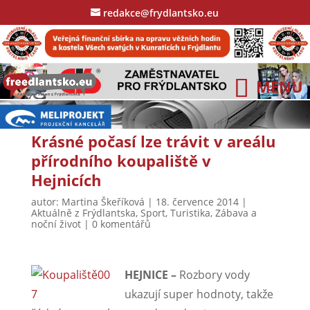
redakce@frydlantsko.eu
Krásné počasí lze trávit v areálu
přírodního koupaliště v
Hejnicích
autor:
Martina Škeříková
|
18. července 2014
|
Aktuálně z Frýdlantska
,
Sport
,
Turistika
,
Zábava a
noční život
|
0 komentářů
HEJNICE –
Rozbory vody
ukazují super hodnoty, takže