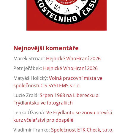
Nejnovější komentáře
Marek Strnad
:
Hejnické VínoHraní 2026
Petr Jeřábek
:
Hejnické VínoHraní 2026
Matyáš Holický
:
Volná pracovní místa ve
společnosti CiS SYSTEMS s.r.o.
Lucie Zralá
:
Srpen 1968 na Liberecku a
Frýdlantsku ve fotografiích
Lenka Úžasná
:
Ve Frýdlantu se znovu otevírá
kurz včelařství pro dospělé
Vladimír Franko
:
Společnost ETK Check, s.r.o.