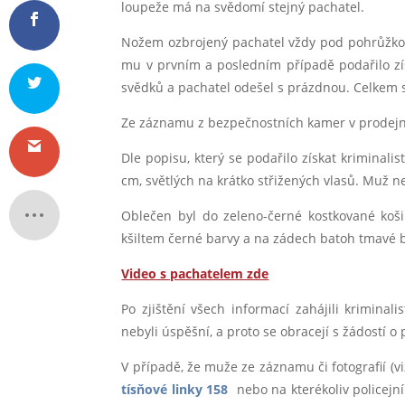
loupeže má na svědomí stejný pachatel.
Nožem ozbrojený pachatel vždy pod pohrůžkou 
mu v prvním a posledním případě podařilo z
svědků a pachatel odešel s prázdnou. Celkem s
Ze záznamu z bezpečnostních kamer v prodejně 
Dle popisu, který se podařilo získat kriminalis
cm, světlých na krátko střižených vlasů. Muž ne
Oblečen byl do zeleno-černé kostkované košil
kšiltem černé barvy a na zádech batoh tmavé 
Video s pachatelem zde
Po zjištění všech informací zahájili krimina
nebyli úspěšní, a proto se obracejí s žádostí o
V případě, že muže ze záznamu či fotografií (v
tísňové linky 158
nebo na kterékoliv policej