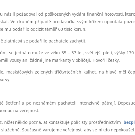
násilí požadoval od poškozených vydání finanční hotovosti, kter
ískat. Ve druhém případě prodavačka svým křikem upoutala pozo
e mu podařilo odcizit téměř 60 tisíc korun.
zlatnictví se podařillo pachatele zachytit.
tům, se jedná o muže ve věku 35 – 37 let, světlejší pleti, výšky 170
měl vousy ani žádné jiné markanty v obličeji. Hovořil česky.
e, maskáčových zelených tříčtvrtečních kalhot, na hlavě měl čep
barvy.
listé šetření a po neznámém pachateli intenzivně pátrají. Doposu
 pomoc na veřejnost.
iz. níže) někdo pozná, ať kontaktuje policisty prostřednictvím
bezpl
ní služebně. Současně varujeme veřejnost, aby se nikdo nepokouše