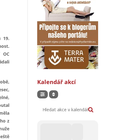
 19.
nost.
í OC
ádali
Kalendář akcí
sobě,
esec,
elné,
utal
Hledat akce v kalendáři
měla
ého z
 muže
ještě