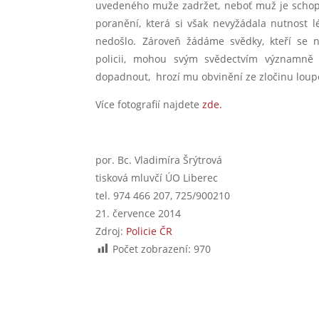
uvedeného muže zadržet, neboť muž je schope
poranění, která si však nevyžádala nutnost 
nedošlo. Zároveň žádáme svědky, kteří se na
policii, mohou svým svědectvím významně p
dopadnout, hrozí mu obvinění ze zločinu loupež
Více fotografií najdete
zde.
por. Bc. Vladimíra Šrýtrová
tisková mluvčí ÚO Liberec
tel. 974 466 207, 725/900210
21. července 2014
Zdroj:
Policie ČR
Počet zobrazení:
970