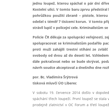
jednu loupež, kterou spáchal o pár dní dřív
Kostelní ulici. V tomto baru zprvu předstíra
pohrůžkou použití zbraně – pistole, kterou
odešel s téměř 7 tisícemi korun. V tomto př
strávil lupič v policejní cele. Kriminalistům 
Policie ČR děkuje za spolupráci veřejnosti, 
spolupracovat se kriminalistům podařilo pach
proti muži zahájili trestní stíhání ze zvlá
svobody od dvou až do deseti let. Vzhledem
dále pokračovat nebo se bude skrývat, poda
návrh soudce akceptoval a dnešního dne rozh
por. Bc. Vladimíra Šrýtrová
tisková mluvčí ÚO Liberec
V sobotu 19. července 2014 došlo v dopole
spáchání třech loupeží. První loupež se stala 
prodejně zlatnictví v OC Forum a třetí loup