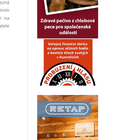
řezná
něním
li na
tele