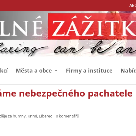
Ak
kcí
Města a obce
Firmy a instituce
Nabíd
áme nebezpečného pachatele
 děje za humny
,
Krimi
,
Liberec
|
0 komentářů