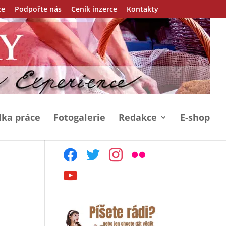
ce
Podpořte nás
Ceník inzerce
Kontakty
ka práce
Fotogalerie
Redakce
E-shop
facebook
twitter
instagram
flickr
youtube