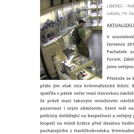
LIBEREC – Ne
sobotu 19. če
AKTUALIZACE 
V souvislos
července 201
Pachatele z
Forum. Záběr
jsme veřejno
Přestože se 
přálo jim však více kriminalistické štěstí
spatřila v pátek večer mezi tisícovkou návšt
že právě mezi takovým množstvím návště
pozornost i svým oblečením, které měl na
policisty dohlížející na bezpečnost a veřejný
loupeží na místě krátce před desátou hodino
pocházejícího z Havlíčkobrodska. Kriminalis