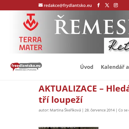
redakce@frydlantsko.eu
Úvod
Kalendář a
AKTUALIZACE – Hled
tří loupeží
autor:
Martina Škeříková
|
28. července 2014
|
Co se