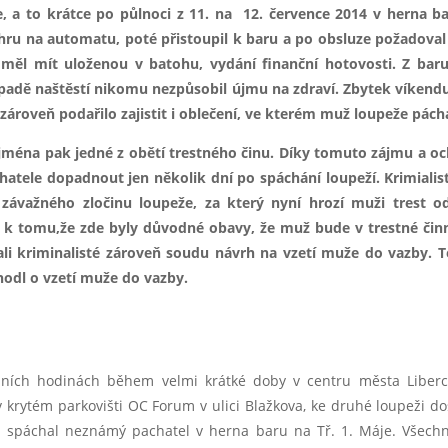
e, a to krátce po půlnoci z 11. na 12. července 2014 v herna b
l hru na automatu, poté přistoupil k baru a po obsluze požadova
 měl mít uloženou v batohu, vydání finanční hotovosti. Z bar
ípadě naštěstí nikomu nezpůsobil újmu na zdraví. Zbytek víkend
se zároveň podařilo zajistit i oblečení, ve kterém muž loupeže pách
zejména pak jedné z obětí trestného činu. Díky tomuto zájmu a o
atele dopadnout jen několik dní po spáchání loupeží. Krimialist
šť závažného zločinu loupeže, za který nyní hrozí muži trest o
 k tomu,že zde byly důvodné obavy, že muž bude v trestné čin
li kriminalisté zároveň soudu návrh na vzetí muže do vazby. 
odl o vzetí muže do vazby.
dních hodinách během velmi krátké doby v centru města Liberc
v krytém parkovišti OC Forum v ulici Blažkova, ke druhé loupeži do
ež spáchal neznámý pachatel v herna baru na Tř. 1. Máje. Všechn