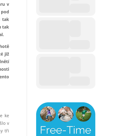
aru v
l pod
u tak
u tak
al.
chotě
é již
dnětí
nosti
Tento
e ke
šlo v
y tři