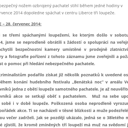
bezpečný nožem ozbrojený pachatel stihl během jedné hodiny v
rvence 2014 dopoledne spáchat v centru Liberce tři loupeže.
– 28. červenec 2014:
ti se třemi spáchanými loupežemi, ke kterým došlo v sobotu
4, jsme se neprodleně obrátili s žádostí o spolupráci na veřej
achytili bezpečnostní kamery umístěné v prodejně zlatnictv
y a fotografie pořízení z tohoto záznamu jsme zveřejnili a pož
st o pomoc při hledání nebezpečného pachatele.
kriminalistům podařilo získat již několik poznatků k uvedené o
. Během konání hudebního festivalu „Benátská noc“ v areálu V
ěvníků jedna z obětí loupeže samotného pachatele.
Je až neuvěřit
vníků akce se setkají oběť s pachatelem. Muž na sebe upo
 sobě i v době loupeže. Poškozená osoba neprodleně vyrozu
 pořádek akce. Ti se nacházeli v těsné blízkosti a muže podezřel
u večer zadrželi. Jak se později ukázalo, jedná se o 38letého
té zjistili, že kromě zmíněných tří loupeží má muž na svědomí 