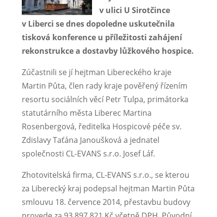
v ulici U Sirotčince
v Liberci se dnes dopoledne uskutečnila
tisková konference u příležitosti zahájení
rekonstrukce a dostavby lůžkového hospice.
Zúčastnili se jí hejtman Libereckého kraje
Martin Půta, člen rady kraje pověřený řízením
resortu sociálních věcí Petr Tulpa, primátorka
statutárního města Liberec Martina
Rosenbergová, ředitelka Hospicové péče sv.
Zdislavy Taťána
Janoušková a jednatel
společnosti CL-EVANS s.r.o. Josef Láf.
Zhotovitelská firma, CL-EVANS s.r.o., se kterou
za Liberecký kraj podepsal hejtman Martin Půta
smlouvu 18. července 2014, přestavbu budovy
provede za 93.897.821 Kč včetně DPH. Původní