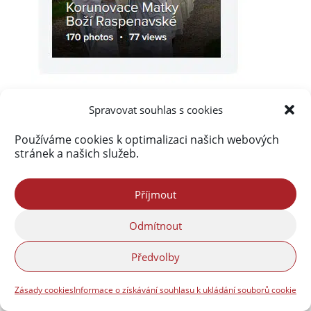
Spravovat souhlas s cookies
Používáme cookies k optimalizaci našich webových
stránek a našich služeb.
Akismet
zablokoval
290 051 spamů
Příjmout
Odmítnout
Předvolby
Zásady cookies
Informace o získávání souhlasu k ukládání souborů cookie