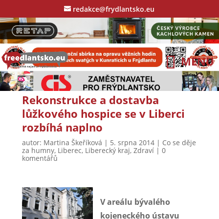
redakce@frydlantsko.eu
Rekonstrukce a dostavba
lůžkového hospice se v Liberci
rozbíhá naplno
autor:
Martina Škeříková
|
5. srpna 2014
|
Co se děje
za humny
,
Liberec
,
Liberecký kraj
,
Zdraví
|
0
komentářů
V areálu bývalého
kojeneckého ústavu