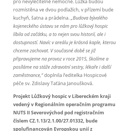
pro nevyléčitelně nemocné. Lůžka budou
rozmístěna ve dvou podlažích, v přízemí bude
kuchyň, šatna a prádelna.
„Budova bývalého
kojeneckého ústavu se nám pro lůžkový hospic
líbila od začátku, a to nejen svou historií, ale i
dostupností. Navíc v areálu je krásná kaple, kterou
chceme zachovat. V současné době se již
připravujeme na provoz v roce 2015, školíme a
posíláme na stáže zdravotní sestry, lékaře i další
zaměstnance,“
doplnila ředitelka Hospicové
péče sv. Zdislavy Taťána Janoušková.
Projekt Lůžkový hospic v Libereckém kraji
vedený v Regionálním operačním programu
NUTS II Severovýchod pod registračním
číslem CZ.1.13/2.1.00/27.01332, bude
spolufinancován Evropskou unií z