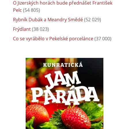
O Jizerských horách bude přednášet František
Pelc
(54 805)
Rybník Dubák a Meandry Smědé
(52 029)
Frýdlant
(38 023)
Co se vyrábělo v Pekelské porcelánce
(37 000)