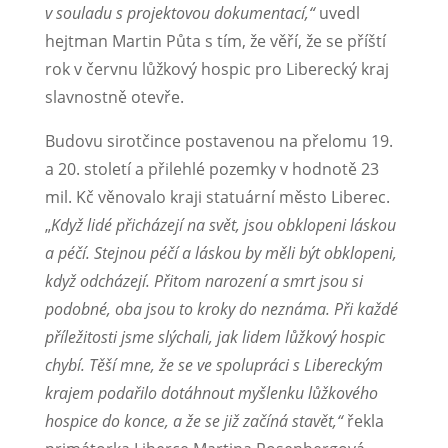
v souladu s projektovou dokumentací,“
uvedl
hejtman Martin Půta s tím, že věří, že se příští
rok v červnu lůžkový hospic pro Liberecký kraj
slavnostně otevře.
Budovu sirotčince postavenou na přelomu 19.
a 20. století a přilehlé pozemky v hodnotě 23
mil. Kč věnovalo kraji statuární město Liberec.
„
Když lidé přicházejí na svět, jsou obklopeni láskou
a péčí. Stejnou péčí a láskou by měli být obklopeni,
když odcházejí. Přitom narození a smrt jsou si
podobné, oba jsou to kroky do neznáma. Při každé
příležitosti jsme slýchali, jak lidem lůžkový hospic
chybí. Těší mne, že se ve spolupráci s Libereckým
krajem podařilo dotáhnout myšlenku lůžkového
hospice do konce, a že se již začíná stavět,“
řekla