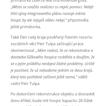
primátorka Liberce Martina Rosenbergová.
„
Město se snažilo realizaci co nejvíc pomoci. Nebýt
třetí výzvy Integrovaného plánu rozvoje města
hospic by ale nejspíš vůbec nebyl,“
připomněla
ještě primátorka.
Také člen rady kraje pověřený řízením resortu
sociálních věcí Petr Tulpa začínající práce
okomentoval.
„Mám radost, že se rekonstrukce a
dostavba lůžkového hospice rozběhla a doufám, že
se v jejím průběhu neobjeví žádné problémy. Určitě
je pozitivní, že už nebudeme jedním ze dvou krajů,
který toto potřebné zařízení ještě nemá,“
sdělil
radní Petr Tulpa.
Po dokončení rekonstrukce objektu a dostavbě
dvou křídel, bude mít hospic kapacitu 28 lůžek