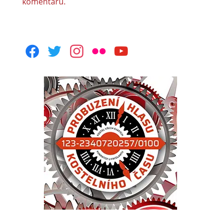
komentářů.
facebook
twitter
instagram
flickr
youtube