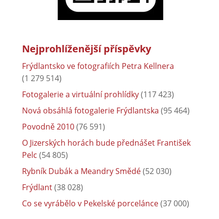
Nejprohlíženější příspěvky
Frýdlantsko ve fotografiích Petra Kellnera
(1 279 514)
Fotogalerie a virtuální prohlídky
(117 423)
Nová obsáhlá fotogalerie Frýdlantska
(95 464)
Povodně 2010
(76 591)
O Jizerských horách bude přednášet František
Pelc
(54 805)
Rybník Dubák a Meandry Smědé
(52 030)
Frýdlant
(38 028)
Co se vyrábělo v Pekelské porcelánce
(37 000)