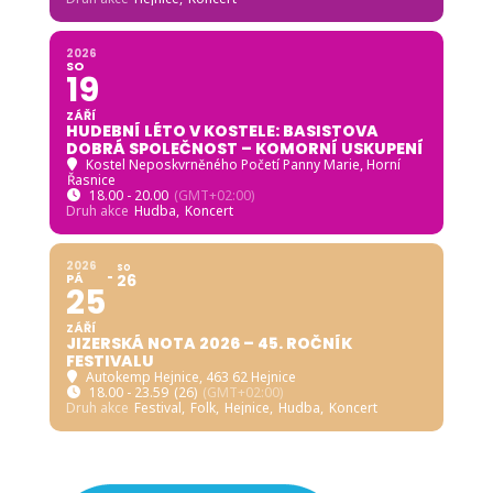
2026
SO
19
ZÁŘÍ
HUDEBNÍ LÉTO V KOSTELE: BASISTOVA
DOBRÁ SPOLEČNOST – KOMORNÍ USKUPENÍ
Kostel Neposkvrněného Početí Panny Marie, Horní
Řasnice
18.00 - 20.00
(GMT+02:00)
Druh akce
Hudba,
Koncert
2026
SO
PÁ
26
25
ZÁŘÍ
JIZERSKÁ NOTA 2026 – 45. ROČNÍK
FESTIVALU
Autokemp Hejnice
, 463 62 Hejnice
18.00 - 23.59
(26)
(GMT+02:00)
Druh akce
Festival,
Folk,
Hejnice,
Hudba,
Koncert