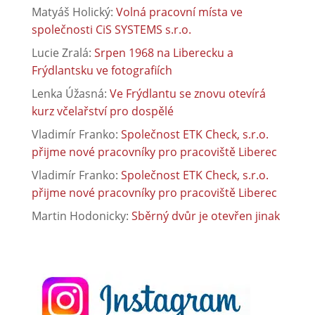
Matyáš Holický
:
Volná pracovní místa ve
společnosti CiS SYSTEMS s.r.o.
Lucie Zralá
:
Srpen 1968 na Liberecku a
Frýdlantsku ve fotografiích
Lenka Úžasná
:
Ve Frýdlantu se znovu otevírá
kurz včelařství pro dospělé
Vladimír Franko
:
Společnost ETK Check, s.r.o.
přijme nové pracovníky pro pracoviště Liberec
Vladimír Franko
:
Společnost ETK Check, s.r.o.
přijme nové pracovníky pro pracoviště Liberec
Martin Hodonicky
:
Sběrný dvůr je otevřen jinak