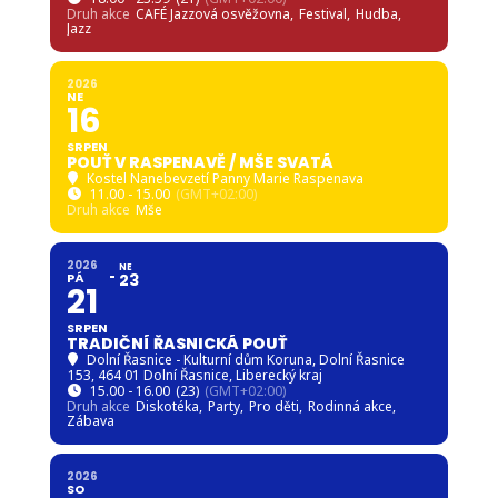
Druh akce
CAFÉ Jazzová osvěžovna,
Festival,
Hudba,
Jazz
2026
NE
16
SRPEN
POUŤ V RASPENAVĚ / MŠE SVATÁ
Kostel Nanebevzetí Panny Marie Raspenava
11.00 - 15.00
(GMT+02:00)
Druh akce
Mše
2026
NE
PÁ
23
21
SRPEN
TRADIČNÍ ŘASNICKÁ POUŤ
Dolní Řasnice - Kulturní dům Koruna
, Dolní Řasnice
153, 464 01 Dolní Řasnice, Liberecký kraj
15.00 - 16.00
(23)
(GMT+02:00)
Druh akce
Diskotéka,
Party,
Pro děti,
Rodinná akce,
Zábava
2026
SO