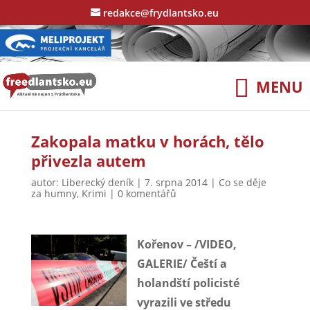
redakce@frydlantsko.eu
Zakopala matku v horách, tělo
přivezla autem
autor:
Liberecký deník
|
7. srpna 2014
|
Co se děje
za humny
,
Krimi
|
0 komentářů
Kořenov – /VIDEO,
GALERIE/ Čeští a
holandští policisté
vyrazili ve středu