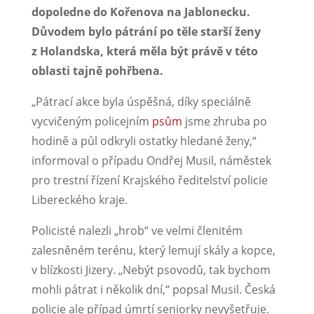
dopoledne do Kořenova na Jablonecku.
Důvodem bylo pátrání po těle starší ženy
z Holandska, která měla být právě v této
oblasti tajně pohřbena.
„Pátrací akce byla úspěšná, díky speciálně
vycvičeným policejním
psům
jsme zhruba po
hodině a půl odkryli ostatky hledané ženy,“
informoval o případu Ondřej Musil, náměstek
pro trestní řízení Krajského ředitelství policie
Libereckého kraje.
Policisté nalezli „hrob“ ve velmi členitém
zalesněném terénu, který lemují skály a kopce,
v blízkosti Jizery. „Nebýt psovodů, tak bychom
mohli pátrat i několik dní,“ popsal Musil. Česká
policie ale případ úmrtí seniorky nevyšetřuje.