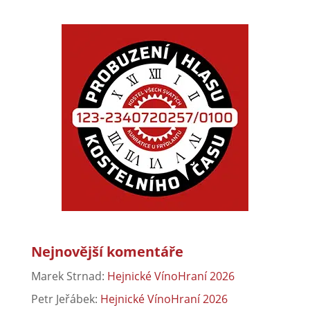
Nejnovější komentáře
Marek Strnad
:
Hejnické VínoHraní 2026
Petr Jeřábek
:
Hejnické VínoHraní 2026