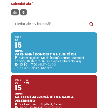
Kalendář akcí
Hledat akce v kalendáři
2026
SO
15
SRPEN
VARHANNÍ KONCERT V HEJNICÍCH
Klášter Hejnice - Mezinárodní centrum duchovní
obnovy
, Klášterní 1 463 62 Hejnice Liberecký kraj
15.30 - 17.00
(GMT+02:00)
Druh akce
Hejnice,
Koncert
2026
PÁ
SO
21
15
SRPEN
43. LETNÍ JAZZOVÁ DÍLNA KARLA
VELEBNÉHO
Frýdlant město
, Frýdlant, Česko
18.00 - 23.59
(21)
(GMT+02:00)