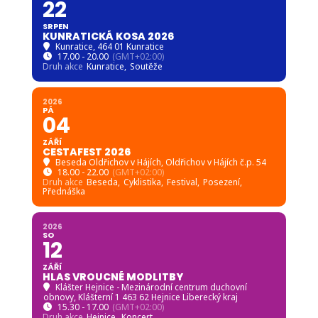
22
SRPEN
KUNRATICKÁ KOSA 2026
Kunratice
, 464 01 Kunratice
17.00 - 20.00
(GMT+02:00)
Druh akce
Kunratice,
Soutěže
2026
PÁ
04
ZÁŘÍ
CESTAFEST 2026
Beseda Oldřichov v Hájích
, Oldřichov v Hájích č.p. 54
18.00 - 22.00
(GMT+02:00)
Druh akce
Beseda,
Cyklistika,
Festival,
Posezení,
Přednáška
2026
SO
12
ZÁŘÍ
HLAS VROUCNÉ MODLITBY
Klášter Hejnice - Mezinárodní centrum duchovní
obnovy
, Klášterní 1 463 62 Hejnice Liberecký kraj
15.30 - 17.00
(GMT+02:00)
Druh akce
Hejnice,
Koncert