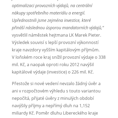
optimalizaci provozních výdajů, na centrální
nákupy spotřebního materiálu a energií.
Upřednostnili jsme zejména investice, které
přináší následnou úsporou mandatorních výdajů,“
vysvětlil náměstek hejtmana LK Marek Pieter.
Výsledek souvisí s lepší provozní výkonností
kraje navzdory vyšším kapitálovým příjmům.
V loňském roce kraj snížil provozní výdaje o 338
mil. Kč, a naopak oproti roku 2012 navýšil
kapitálové výdaje (investice) o 226 mil. Kč.
Přestože si nové vedení nevzalo žádný úvěr a
ani v rozpočtovém výhledu s touto variantou
nepočítá, přijaté úvěry z minulých období
navýšily příjmy a nepřímý dluh na 1,152
miliardy Kč. Poměr dluhu Libereckého kraje