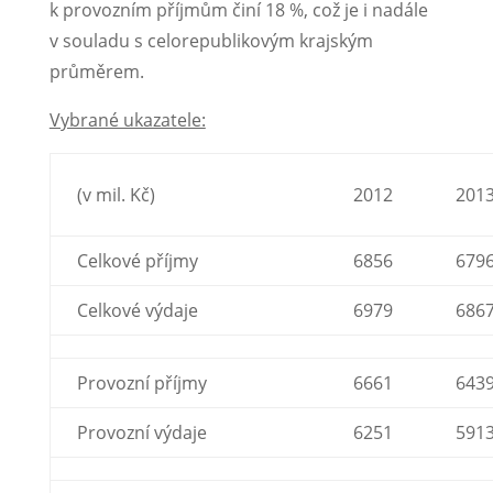
k provozním příjmům činí 18 %, což je i nadále
v souladu s celorepublikovým krajským
průměrem.
Vybrané ukazatele:
(v mil. Kč)
2012
201
Celkové příjmy
6856
679
Celkové výdaje
6979
686
Provozní příjmy
6661
643
Provozní výdaje
6251
591