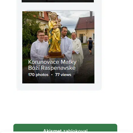
Akismet
zablokoval