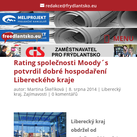
redakce@frydlantsko.eu
Rating společnosti Moody´s
potvrdil dobré hospodaření
Libereckého kraje
autor:
Martina Škeříková
|
8. srpna 2014
|
Liberecký
kraj
,
Zajímavosti
|
0 komentářů
Liberecký kraj
obdržel od