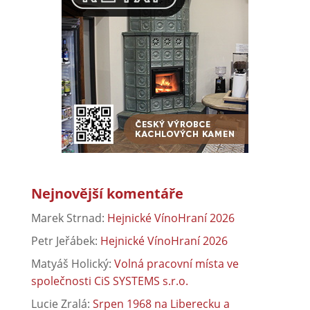
Nejnovější komentáře
Marek Strnad
:
Hejnické VínoHraní 2026
Petr Jeřábek
:
Hejnické VínoHraní 2026
Matyáš Holický
:
Volná pracovní místa ve
společnosti CiS SYSTEMS s.r.o.
Lucie Zralá
:
Srpen 1968 na Liberecku a