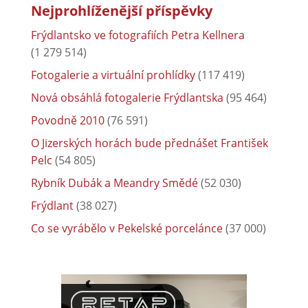
Nejprohlíženější příspěvky
Frýdlantsko ve fotografiích Petra Kellnera
(1 279 514)
Fotogalerie a virtuální prohlídky
(117 419)
Nová obsáhlá fotogalerie Frýdlantska
(95 464)
Povodně 2010
(76 591)
O Jizerských horách bude přednášet František
Pelc
(54 805)
Rybník Dubák a Meandry Smědé
(52 030)
Frýdlant
(38 027)
Co se vyrábělo v Pekelské porcelánce
(37 000)