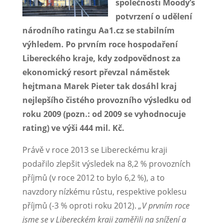
společnosti Moody
’s
potvrzení o udělení
národního ratingu Aa1.cz se stabilním
výhledem. Po prvním roce hospodaření
Libereckého kraje, kdy zodpovědnost za
ekonomický resort převzal náměstek
hejtmana Marek Pieter tak dosáhl kraj
nejlepšího čistého provozního výsledku od
roku 2009 (pozn.: od 2009 se vyhodnocuje
rating) ve výši 444 mil. Kč.
Právě v roce 2013 se Libereckému kraji
podařilo
zlepšit výsledek na 8,2 % provozních
příjmů (v roce 2012 to bylo 6,2 %), a to
navzdory nízkému růstu, respektive poklesu
příjmů (-3 % oproti roku 2012).
„V prvním roce
jsme se v Libereckém kraji zaměřili na snížení a