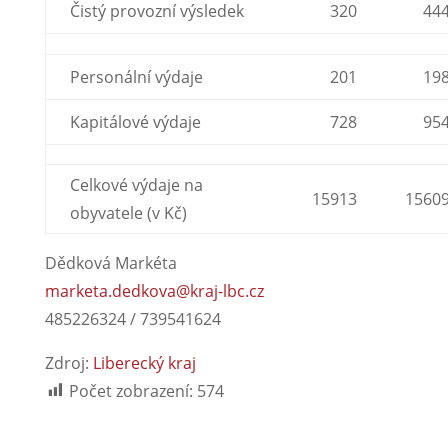
Čistý provozní výsledek
320
44
Personální výdaje
201
19
Kapitálové výdaje
728
95
Celkové výdaje na
15913
1560
obyvatele (v Kč)
Dědková Markéta
marketa.dedkova@kraj-lbc.cz
485226324 / 739541624
Zdroj:
Liberecký kraj
Počet zobrazení:
574