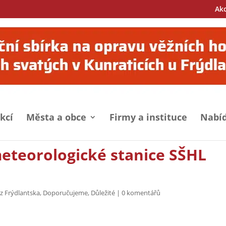
Ak
kcí
Města a obce
Firmy a instituce
Nabíd
teorologické stanice SŠHL
z Frýdlantska
,
Doporučujeme
,
Důležité
|
0 komentářů