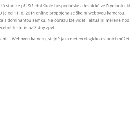
ká stanice při Střední škole hospodářské a lesnické ve Frýdlantu, k
Ú je od 11. 8. 2014 online propojena se školní webovou kamerou.
a s dominantou zámku. Na obrazu lze vidět i aktuální měřené hod
četně historie až 3 dny zpět.
anicí. Webovou kameru, stejně jako meteorologickou stanici
můžet