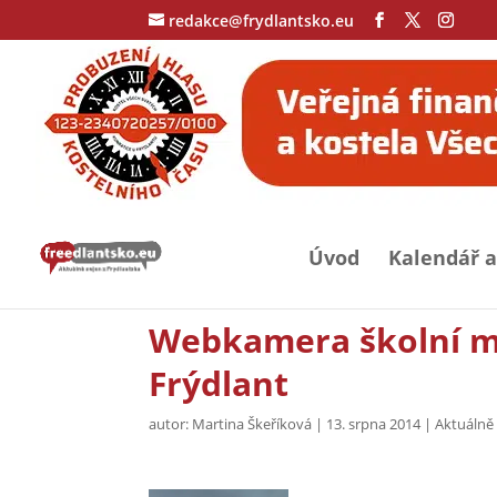
redakce@frydlantsko.eu
Úvod
Kalendář a
Webkamera školní me
Frýdlant
autor:
Martina Škeříková
|
13. srpna 2014
|
Aktuálně 