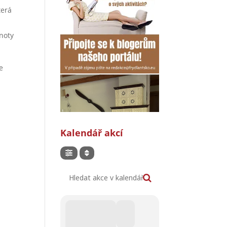
terá
noty
e
Kalendář akcí
Hledat akce v kalendáři