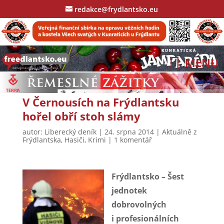
redakce@frydlantsko.eu
V Černousích na Frýdlantsku
hořel obří stoh slámy
autor:
Liberecký deník
|
24. srpna 2014
|
Aktuálně z
Frýdlantska
,
Hasiči
,
Krimi
|
1 komentář
Frýdlantsko – Šest
jednotek
dobrovolných
i profesionálních