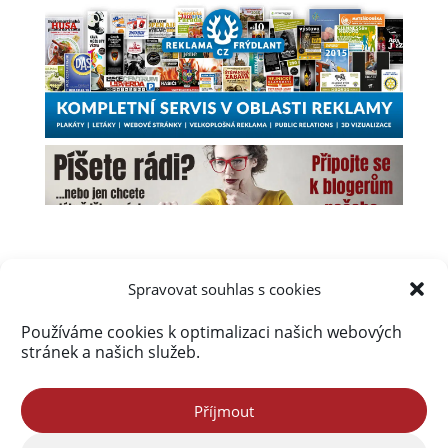
Spravovat souhlas s cookies
Používáme cookies k optimalizaci našich webových
Úvod
Obsah webu
Aktuálně
stránek a našich služeb.
Kalendář akcí na Frýdlantsku
Ceník inzerce
Kontakty & Redakce
Zásady cookies (EU)
Příjmout