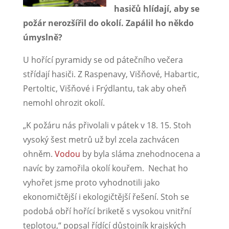
hasičů hlídají, aby se
požár nerozšířil do okolí. Zapálil ho někdo
úmyslně?
U hořící pyramidy se od pátečního večera
střídají hasiči. Z Raspenavy, Višňové, Habartic,
Pertoltic, Višňové i Frýdlantu, tak aby oheň
nemohl ohrozit okolí.
„K požáru nás přivolali v pátek v 18. 15. Stoh
vysoký šest metrů už byl zcela zachvácen
ohněm.
Vodou
by byla sláma znehodnocena a
navíc by zamořila okolí kouřem. Nechat ho
vyhořet jsme proto vyhodnotili jako
ekonomičtější i ekologičtější řešení. Stoh se
podobá obří hořící briketě s vysokou vnitřní
teplotou,“ popsal řídící důstojník krajských