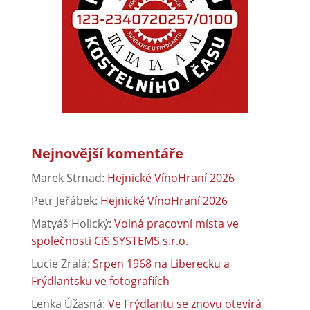
Nejnovější komentáře
Marek Strnad
:
Hejnické VínoHraní 2026
Petr Jeřábek
:
Hejnické VínoHraní 2026
Matyáš Holický
:
Volná pracovní místa ve
společnosti CiS SYSTEMS s.r.o.
Lucie Zralá
:
Srpen 1968 na Liberecku a
Frýdlantsku ve fotografiích
Lenka Úžasná
:
Ve Frýdlantu se znovu otevírá