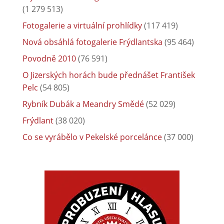
(1 279 513)
Fotogalerie a virtuální prohlídky
(117 419)
Nová obsáhlá fotogalerie Frýdlantska
(95 464)
Povodně 2010
(76 591)
O Jizerských horách bude přednášet František
Pelc
(54 805)
Rybník Dubák a Meandry Smědé
(52 029)
Frýdlant
(38 020)
Co se vyrábělo v Pekelské porcelánce
(37 000)