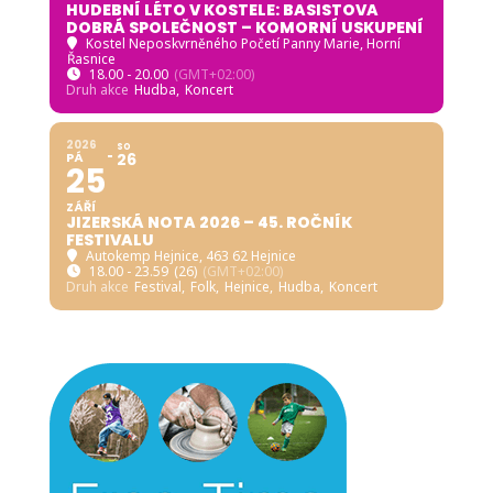
HUDEBNÍ LÉTO V KOSTELE: BASISTOVA
DOBRÁ SPOLEČNOST – KOMORNÍ USKUPENÍ
Kostel Neposkvrněného Početí Panny Marie, Horní
Řasnice
18.00 - 20.00
(GMT+02:00)
Druh akce
Hudba,
Koncert
2026
SO
PÁ
26
25
ZÁŘÍ
JIZERSKÁ NOTA 2026 – 45. ROČNÍK
FESTIVALU
Autokemp Hejnice
, 463 62 Hejnice
18.00 - 23.59
(26)
(GMT+02:00)
Druh akce
Festival,
Folk,
Hejnice,
Hudba,
Koncert