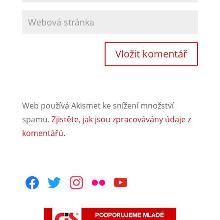
Web používá Akismet ke snížení množství
spamu.
Zjistěte, jak jsou zpracovávány údaje z
komentářů.
facebook
twitter
instagram
flickr
youtube