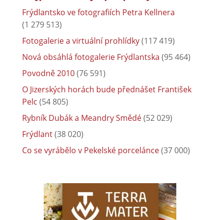
Frýdlantsko ve fotografiích Petra Kellnera
(1 279 513)
Fotogalerie a virtuální prohlídky
(117 419)
Nová obsáhlá fotogalerie Frýdlantska
(95 464)
Povodně 2010
(76 591)
O Jizerských horách bude přednášet František
Pelc
(54 805)
Rybník Dubák a Meandry Smědé
(52 029)
Frýdlant
(38 020)
Co se vyrábělo v Pekelské porcelánce
(37 000)