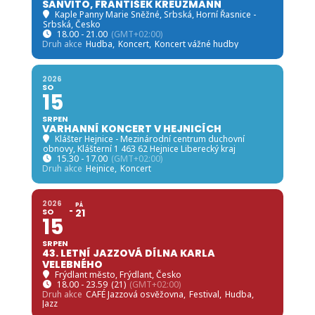
SANVITO, FRANTIŠEK KREUZMANN
Kaple Panny Marie Sněžné, Srbská
, Horní Řasnice -
Srbská, Česko
18.00 - 21.00
(GMT+02:00)
Druh akce
Hudba,
Koncert,
Koncert vážné hudby
2026
SO
15
SRPEN
VARHANNÍ KONCERT V HEJNICÍCH
Klášter Hejnice - Mezinárodní centrum duchovní
obnovy
, Klášterní 1 463 62 Hejnice Liberecký kraj
15.30 - 17.00
(GMT+02:00)
Druh akce
Hejnice,
Koncert
2026
PÁ
SO
21
15
SRPEN
43. LETNÍ JAZZOVÁ DÍLNA KARLA
VELEBNÉHO
Frýdlant město
, Frýdlant, Česko
18.00 - 23.59
(21)
(GMT+02:00)
Druh akce
CAFÉ Jazzová osvěžovna,
Festival,
Hudba,
Jazz