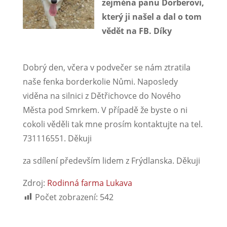
zejména panu Dorberovi,
který ji našel a dal o tom
vědět na FB. Díky
Dobrý den, včera v podvečer se nám ztratila
naše fenka borderkolie Nůmi. Naposledy
viděna na silnici z Dětřichovce do Nového
Města pod Smrkem. V případě že byste o ni
cokoli věděli tak mne prosím kontaktujte na tel.
731116551. Děkuji
za sdílení především lidem z Frýdlanska. Děkuji
Zdroj:
Rodinná farma Lukava
Počet zobrazení:
542