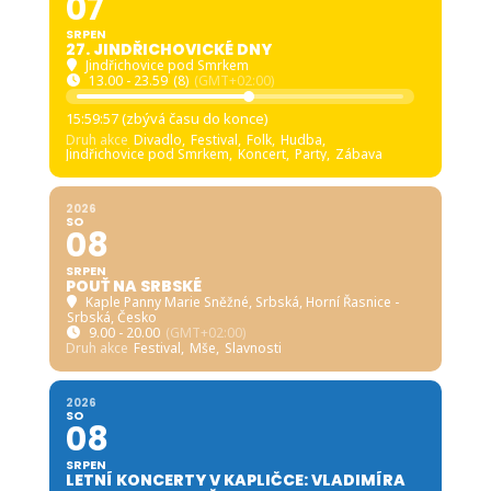
07
SRPEN
27. JINDŘICHOVICKÉ DNY
Jindřichovice pod Smrkem
13.00 - 23.59
(8)
(GMT+02:00)
15:59:56 (zbývá času do konce)
Druh akce
Divadlo,
Festival,
Folk,
Hudba,
Jindřichovice pod Smrkem,
Koncert,
Party,
Zábava
2026
SO
08
SRPEN
POUŤ NA SRBSKÉ
Kaple Panny Marie Sněžné, Srbská
, Horní Řasnice -
Srbská, Česko
9.00 - 20.00
(GMT+02:00)
Druh akce
Festival,
Mše,
Slavnosti
2026
SO
08
SRPEN
LETNÍ KONCERTY V KAPLIČCE: VLADIMÍRA