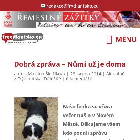
redakce@frydlantsko.eu
Dobrá zpráva – Nůmi už je doma
autor:
Martina Škeříková
|
28. srpna 2014
|
Aktuálně
z Frýdlantska
,
Důležité
|
0 komentářů
Naše fenka se včera
večer našla v Novém
Městě. Děkujeme všem
kdo podali zprávu