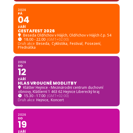
2026
PÁ
04
ZÁŘÍ
CESTAFEST 2026
Beseda Oldřichov v Hájích
, Oldřichov v Hájích č.p. 54
18.00 - 22.00
(GMT+02:00)
Druh akce
Beseda,
Cyklistika,
Festival,
Posezení,
Přednáška
2026
SO
12
ZÁŘÍ
HLAS VROUCNÉ MODLITBY
Klášter Hejnice - Mezinárodní centrum duchovní
obnovy
, Klášterní 1 463 62 Hejnice Liberecký kraj
15.30 - 17.00
(GMT+02:00)
Druh akce
Hejnice,
Koncert
2026
SO
19
ZÁŘÍ