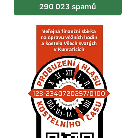
290 023 spamů