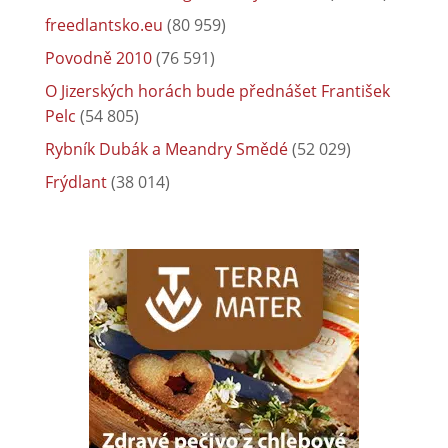
freedlantsko.eu
(80 959)
Povodně 2010
(76 591)
O Jizerských horách bude přednášet František
Pelc
(54 805)
Rybník Dubák a Meandry Smědé
(52 029)
Frýdlant
(38 014)