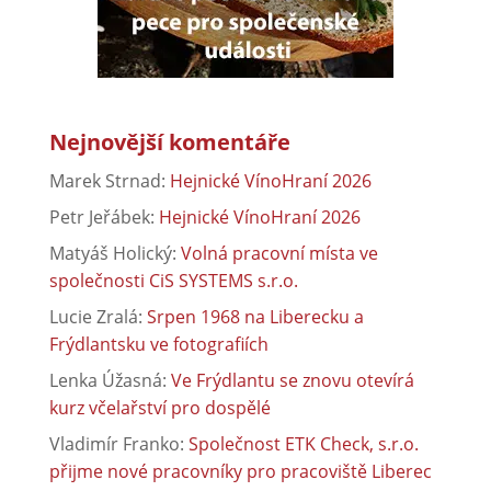
Nejnovější komentáře
Marek Strnad
:
Hejnické VínoHraní 2026
Petr Jeřábek
:
Hejnické VínoHraní 2026
Matyáš Holický
:
Volná pracovní místa ve
společnosti CiS SYSTEMS s.r.o.
Lucie Zralá
:
Srpen 1968 na Liberecku a
Frýdlantsku ve fotografiích
Lenka Úžasná
:
Ve Frýdlantu se znovu otevírá
kurz včelařství pro dospělé
Vladimír Franko
:
Společnost ETK Check, s.r.o.
přijme nové pracovníky pro pracoviště Liberec