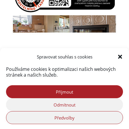
Spravovat souhlas s cookies
Používáme cookies k optimalizaci našich webových
Úvod
Obsah webu
Aktuálně
stránek a našich služeb.
Kalendář akcí na Frýdlantsku
Ceník inzerce
Kontakty & Redakce
Zásady cookies (EU)
Příjmout
Odmítnout
Portál Freedlantsko.eu provozuje společnost
Předvolby
Freedlantsko.group s.r.o. Webdesign© Reklama