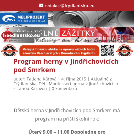
redakce@frydlantsko.eu
Program herny v Jindřichovicích
pod Smrkem
autor:
Tatiana Kárová
|
4. října 2015
|
Aktuálně z
Frýdlantska
,
Děti
,
Montessori herna v Jindřichovicích
s Táňou Károvou
|
0 komentářů
Dětská herna v Jindřichovicích pod Smrkem má
program na příští školní rok:
Úterý 9.00 – 11.00 Dopoledne pro