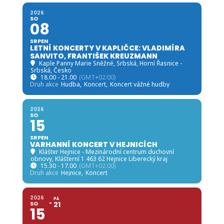
2026
SO
08
SRPEN
LETNÍ KONCERTY V KAPLIČCE: VLADIMÍRA
SANVITO, FRANTIŠEK KREUZMANN
Kaple Panny Marie Sněžné, Srbská
, Horní Řasnice -
Srbská, Česko
18.00 - 21.00
(GMT+02:00)
Druh akce
Hudba,
Koncert,
Koncert vážné hudby
2026
SO
15
SRPEN
VARHANNÍ KONCERT V HEJNICÍCH
Klášter Hejnice - Mezinárodní centrum duchovní
obnovy
, Klášterní 1 463 62 Hejnice Liberecký kraj
15.30 - 17.00
(GMT+02:00)
Druh akce
Hejnice,
Koncert
2026
PÁ
SO
21
15