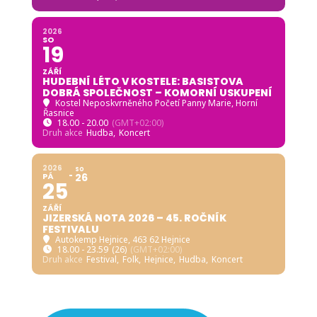
2026
SO
19
ZÁŘÍ
HUDEBNÍ LÉTO V KOSTELE: BASISTOVA
DOBRÁ SPOLEČNOST – KOMORNÍ USKUPENÍ
Kostel Neposkvrněného Početí Panny Marie, Horní
Řasnice
18.00 - 20.00
(GMT+02:00)
Druh akce
Hudba,
Koncert
2026
SO
PÁ
26
25
ZÁŘÍ
JIZERSKÁ NOTA 2026 – 45. ROČNÍK
FESTIVALU
Autokemp Hejnice
, 463 62 Hejnice
18.00 - 23.59
(26)
(GMT+02:00)
Druh akce
Festival,
Folk,
Hejnice,
Hudba,
Koncert