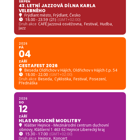
SRPEN
43. LETNÍ JAZZOVÁ DÍLNA KARLA
VELEBNÉHO
Frýdlant město
, Frýdlant, Česko
18.00 - 23.59
(21)
(GMT+02:00)
Druh akce
CAFÉ Jazzová osvěžovna,
Festival,
Hudba,
Jazz
2026
PÁ
04
ZÁŘÍ
CESTAFEST 2026
Beseda Oldřichov v Hájích
, Oldřichov v Hájích č.p. 54
18.00 - 22.00
(GMT+02:00)
Druh akce
Beseda,
Cyklistika,
Festival,
Posezení,
Přednáška
2026
SO
12
ZÁŘÍ
HLAS VROUCNÉ MODLITBY
Klášter Hejnice - Mezinárodní centrum duchovní
obnovy
, Klášterní 1 463 62 Hejnice Liberecký kraj
15.30 - 17.00
(GMT+02:00)
Druh akce
Hejnice,
Koncert