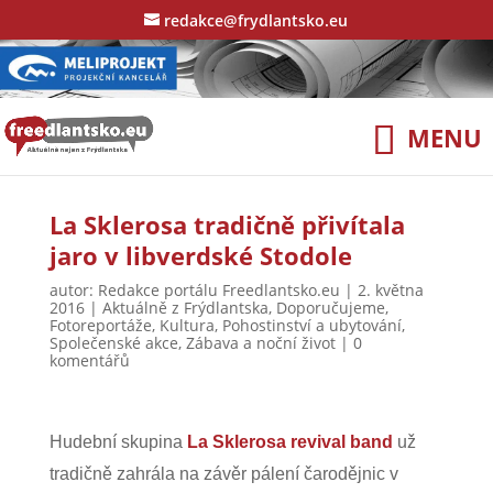
redakce@frydlantsko.eu
La Sklerosa tradičně přivítala
jaro v libverdské Stodole
autor:
Redakce portálu Freedlantsko.eu
|
2. května
2016
|
Aktuálně z Frýdlantska
,
Doporučujeme
,
Fotoreportáže
,
Kultura
,
Pohostinství a ubytování
,
Společenské akce
,
Zábava a noční život
|
0
komentářů
Hudební skupina
La Sklerosa revival band
už
tradičně zahrála na závěr pálení čarodějnic v