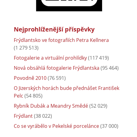
Nejprohlíženější příspěvky
Frýdlantsko ve fotografiích Petra Kellnera
(1 279 513)
Fotogalerie a virtuální prohlídky
(117 419)
Nová obsáhlá fotogalerie Frýdlantska
(95 464)
Povodně 2010
(76 591)
O Jizerských horách bude přednášet František
Pelc
(54 805)
Rybník Dubák a Meandry Smědé
(52 029)
Frýdlant
(38 022)
Co se vyrábělo v Pekelské porcelánce
(37 000)