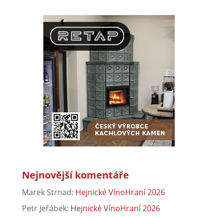
Nejnovější komentáře
Marek Strnad
:
Hejnické VínoHraní 2026
Petr Jeřábek
:
Hejnické VínoHraní 2026