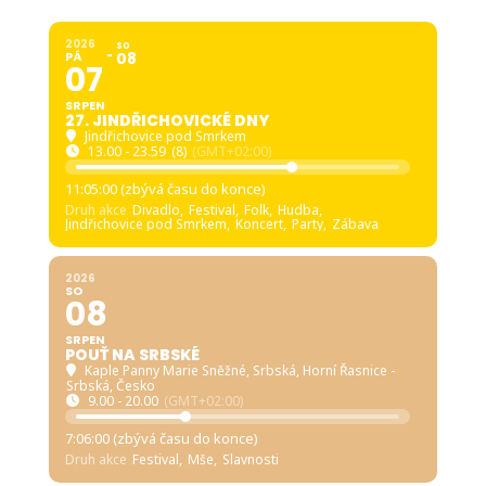
2026
SO
PÁ
08
07
SRPEN
27. JINDŘICHOVICKÉ DNY
Jindřichovice pod Smrkem
13.00 - 23.59
(8)
(GMT+02:00)
11:04:59 (zbývá času do konce)
Druh akce
Divadlo,
Festival,
Folk,
Hudba,
Jindřichovice pod Smrkem,
Koncert,
Party,
Zábava
2026
SO
08
SRPEN
POUŤ NA SRBSKÉ
Kaple Panny Marie Sněžné, Srbská
, Horní Řasnice -
Srbská, Česko
9.00 - 20.00
(GMT+02:00)
7:05:59 (zbývá času do konce)
Druh akce
Festival,
Mše,
Slavnosti