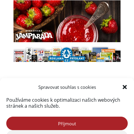
Spravovat souhlas s cookies
Používáme cookies k optimalizaci našich webových
Úvod
Obsah webu
Aktuálně
stránek a našich služeb.
Kalendář akcí na Frýdlantsku
Ceník inzerce
Kontakty & Redakce
Zásady cookies (EU)
Příjmout