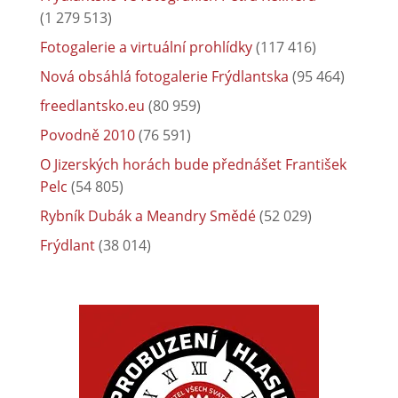
(1 279 513)
Fotogalerie a virtuální prohlídky
(117 416)
Nová obsáhlá fotogalerie Frýdlantska
(95 464)
freedlantsko.eu
(80 959)
Povodně 2010
(76 591)
O Jizerských horách bude přednášet František
Pelc
(54 805)
Rybník Dubák a Meandry Smědé
(52 029)
Frýdlant
(38 014)