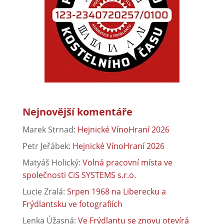
Nejnovější komentáře
Marek Strnad
:
Hejnické VínoHraní 2026
Petr Jeřábek
:
Hejnické VínoHraní 2026
Matyáš Holický
:
Volná pracovní místa ve
společnosti CiS SYSTEMS s.r.o.
Lucie Zralá
:
Srpen 1968 na Liberecku a
Frýdlantsku ve fotografiích
Lenka Úžasná
:
Ve Frýdlantu se znovu otevírá