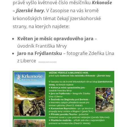
právě vyšlo květnové číslo měsíčníku
Krkonoše
– Jizerské hory
.
V časopise na vás kromě
krkonošských témat čekají jizerskohorské
strany, na kterých najdete:
Květen je měsíc opravdového jara
–
úvodník Františka Mrvy
Jaro na Frýdlantsku
– fotografie Zdeňka Lína
z Liberce ……………