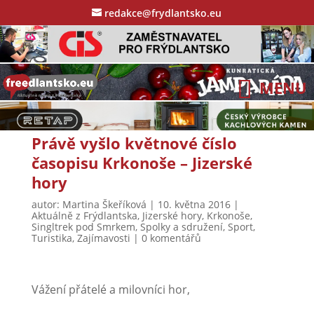
redakce@frydlantsko.eu
Právě vyšlo květnové číslo
časopisu Krkonoše – Jizerské
hory
autor:
Martina Škeříková
|
10. května 2016
|
Aktuálně z Frýdlantska
,
Jizerské hory
,
Krkonoše
,
Singltrek pod Smrkem
,
Spolky a sdružení
,
Sport
,
Turistika
,
Zajímavosti
|
0 komentářů
Vážení přátelé a milovníci hor,