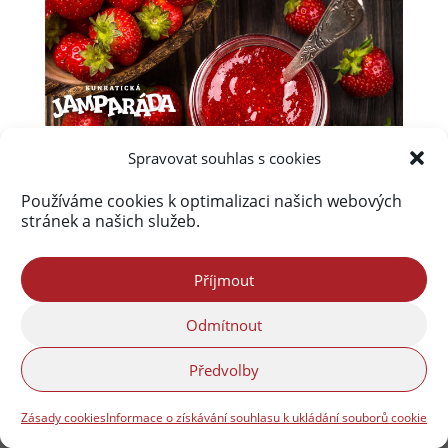
Spravovat souhlas s cookies
Používáme cookies k optimalizaci našich webových
stránek a našich služeb.
Příjmout
Odmítnout
Úvod
Obsah webu
Aktuálně
Kalendář akcí na Frýdlantsku
Ceník inzerce
Předvolby
Kontakty & Redakce
Zásady cookies (EU)
Zásady cookies
Informace o získávání souhlasu k ukládání souborů cookie