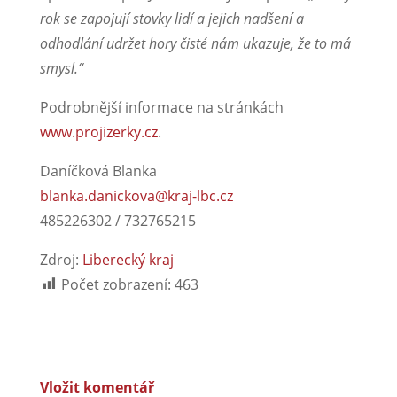
rok se zapojují stovky lidí a jejich nadšení a
odhodlání udržet hory čisté nám ukazuje, že to má
smysl.“
Podrobnější informace na stránkách
www.projizerky.cz
.
Daníčková Blanka
blanka.danickova@kraj-lbc.cz
485226302 / 732765215
Zdroj:
Liberecký kraj
Počet zobrazení:
463
Vložit komentář