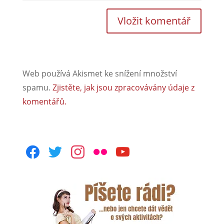
Web používá Akismet ke snížení množství
spamu.
Zjistěte, jak jsou zpracovávány údaje z
komentářů.
facebook
twitter
instagram
flickr
youtube