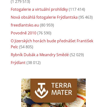
(1 279 513)
Fotogalerie a virtuální prohlídky
(117 414)
Nová obsáhlá fotogalerie Frýdlantska
(95 463)
freedlantsko.eu
(80 959)
Povodně 2010
(76 590)
O Jizerských horách bude přednášet František
Pelc
(54 805)
Rybník Dubák a Meandry Smědé
(52 029)
Frýdlant
(38 012)