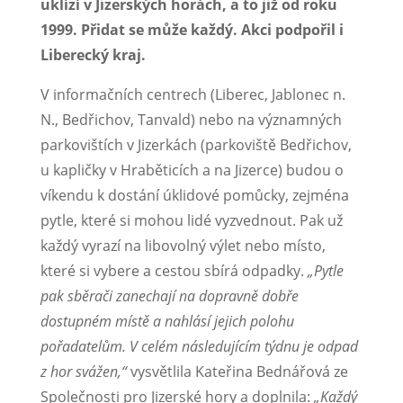
uklízí v Jizerských horách, a to již od roku
1999. Přidat se může každý. Akci podpořil i
Liberecký kraj.
V informačních centrech (Liberec, Jablonec n.
N., Bedřichov, Tanvald) nebo na významných
parkovištích v Jizerkách (parkoviště Bedřichov,
u kapličky v Hraběticích a na Jizerce) budou o
víkendu k dostání úklidové pomůcky, zejména
pytle, které si mohou lidé vyzvednout. Pak už
každý vyrazí na libovolný výlet nebo místo,
které si vybere a cestou sbírá odpadky.
„Pytle
pak sběrači zanechají na dopravně dobře
dostupném místě a nahlásí jejich polohu
pořadatelům. V celém následujícím týdnu je odpad
z hor svážen,“
vysvětlila Kateřina Bednářová ze
Společnosti pro Jizerské hory a doplnila:
„Každý