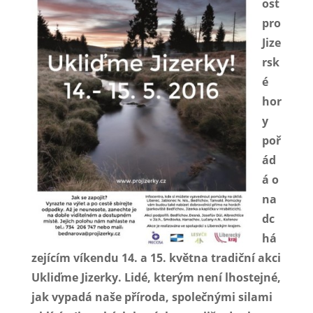
ost
pro
Jize
rsk
é
hor
y
poř
ád
á o
na
dc
há
zejícím víkendu 14. a 15. května tradiční akci
Ukliďme Jizerky. Lidé, kterým není lhostejné,
jak vypadá naše příroda, společnými silami