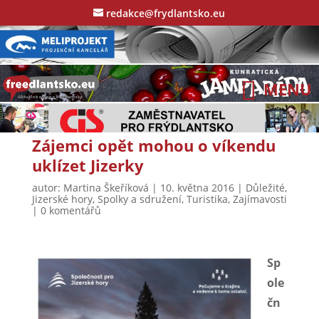
redakce@frydlantsko.eu
Zájemci opět mohou o víkendu
uklízet Jizerky
autor:
Martina Škeříková
|
10. května 2016
|
Důležité
,
Jizerské hory
,
Spolky a sdružení
,
Turistika
,
Zajímavosti
|
0 komentářů
Sp
ole
čn