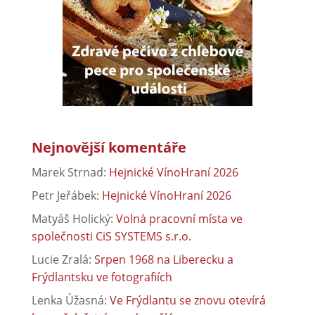
Nejnovější komentáře
Marek Strnad
:
Hejnické VínoHraní 2026
Petr Jeřábek
:
Hejnické VínoHraní 2026
Matyáš Holický
:
Volná pracovní místa ve
společnosti CiS SYSTEMS s.r.o.
Lucie Zralá
:
Srpen 1968 na Liberecku a
Frýdlantsku ve fotografiích
Lenka Úžasná
:
Ve Frýdlantu se znovu otevírá