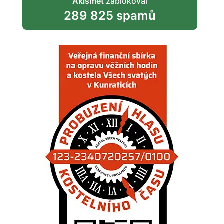
Akismet
zablokoval
289 825 spamů