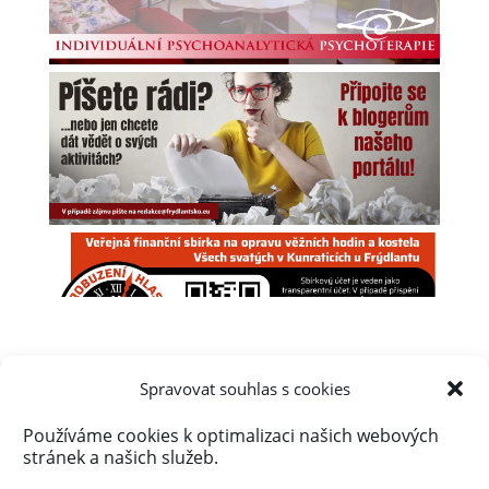
Spravovat souhlas s cookies
Používáme cookies k optimalizaci našich webových
Úvod
Obsah webu
Aktuálně
stránek a našich služeb.
Kalendář akcí na Frýdlantsku
Ceník inzerce