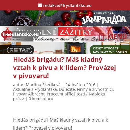
redakce@frydlantsko.eu
Hledáš brigádu? Máš kladný
vztah k pivu a k lidem? Provázej
v pivovaru!
autor:
Martina Škeříková
|
24. května 2016
|
Aktuálně z Frýdlantska
,
Důležité
,
Firmy a živnostníci
,
Pivovar Albrecht
,
Pracovní příležitosti / Nabídka
práce
|
0 komentářů
Hledáš brigádu? Máš kladný vztah k pivu a k
lidem? Provázej v pivovaru!