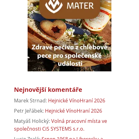
Nejnovější komentáře
Marek Strnad
:
Hejnické VínoHraní 2026
Petr Jeřábek
:
Hejnické VínoHraní 2026
Matyáš Holický
:
Volná pracovní místa ve
společnosti CiS SYSTEMS s.r.o.
Lucie Zralá
:
Srpen 1968 na Liberecku a