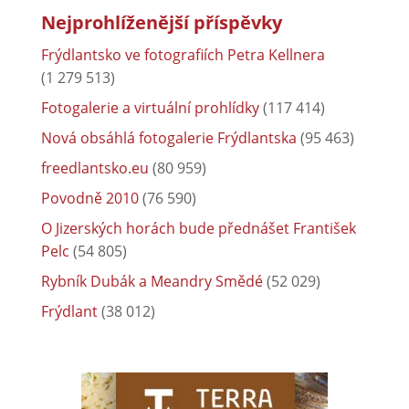
Nejprohlíženější příspěvky
Frýdlantsko ve fotografiích Petra Kellnera
(1 279 513)
Fotogalerie a virtuální prohlídky
(117 414)
Nová obsáhlá fotogalerie Frýdlantska
(95 463)
freedlantsko.eu
(80 959)
Povodně 2010
(76 590)
O Jizerských horách bude přednášet František
Pelc
(54 805)
Rybník Dubák a Meandry Smědé
(52 029)
Frýdlant
(38 012)