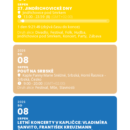
SRPEN
27. JINDŘICHOVICKÉ DNY
Jindřichovice pod Smrkem
13.00 - 23.59
(8)
(GMT+02:00)
1 den 9:21:48 (zbývá času do konce)
Druh akce
Divadlo,
Festival,
Folk,
Hudba,
Jindřichovice pod Smrkem,
Koncert,
Party,
Zábava
2026
SO
08
SRPEN
POUŤ NA SRBSKÉ
Kaple Panny Marie Sněžné, Srbská
, Horní Řasnice -
Srbská, Česko
9.00 - 20.00
(GMT+02:00)
Druh akce
Festival,
Mše,
Slavnosti
2026
SO
08
SRPEN
LETNÍ KONCERTY V KAPLIČCE: VLADIMÍRA
SANVITO, FRANTIŠEK KREUZMANN