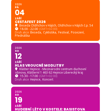
2026
PÁ
04
ZÁŘÍ
CESTAFEST 2026
Beseda Oldřichov v Hájích
, Oldřichov v Hájích č.p. 54
18.00 - 22.00
(GMT+02:00)
Druh akce
Beseda,
Cyklistika,
Festival,
Posezení,
Přednáška
2026
SO
12
ZÁŘÍ
HLAS VROUCNÉ MODLITBY
Klášter Hejnice - Mezinárodní centrum duchovní
obnovy
, Klášterní 1 463 62 Hejnice Liberecký kraj
15.30 - 17.00
(GMT+02:00)
Druh akce
Hejnice,
Koncert
2026
SO
19
ZÁŘÍ
HUDEBNÍ LÉTO V KOSTELE: BASISTOVA