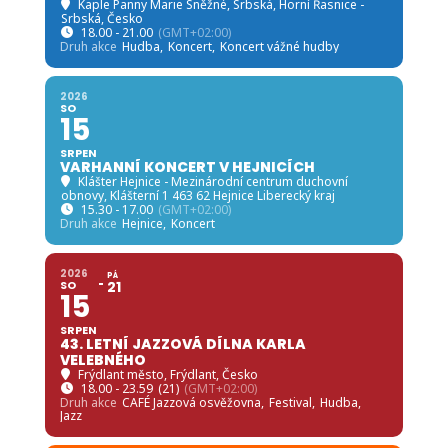
Kaple Panny Marie Sněžné, Srbská
, Horní Řasnice -
Srbská, Česko
18.00 - 21.00
(GMT+02:00)
Druh akce
Hudba,
Koncert,
Koncert vážné hudby
2026
SO
15
SRPEN
VARHANNÍ KONCERT V HEJNICÍCH
Klášter Hejnice - Mezinárodní centrum duchovní
obnovy
, Klášterní 1 463 62 Hejnice Liberecký kraj
15.30 - 17.00
(GMT+02:00)
Druh akce
Hejnice,
Koncert
2026
PÁ
SO
21
15
SRPEN
43. LETNÍ JAZZOVÁ DÍLNA KARLA
VELEBNÉHO
Frýdlant město
, Frýdlant, Česko
18.00 - 23.59
(21)
(GMT+02:00)
Druh akce
CAFÉ Jazzová osvěžovna,
Festival,
Hudba,
Jazz