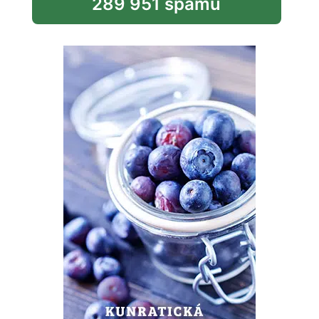
289 951 spamů