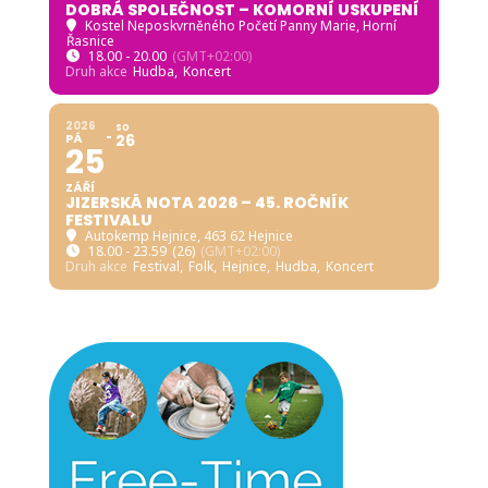
DOBRÁ SPOLEČNOST – KOMORNÍ USKUPENÍ
Kostel Neposkvrněného Početí Panny Marie, Horní
Řasnice
18.00 - 20.00
(GMT+02:00)
Druh akce
Hudba,
Koncert
2026
SO
PÁ
26
25
ZÁŘÍ
JIZERSKÁ NOTA 2026 – 45. ROČNÍK
FESTIVALU
Autokemp Hejnice
, 463 62 Hejnice
18.00 - 23.59
(26)
(GMT+02:00)
Druh akce
Festival,
Folk,
Hejnice,
Hudba,
Koncert