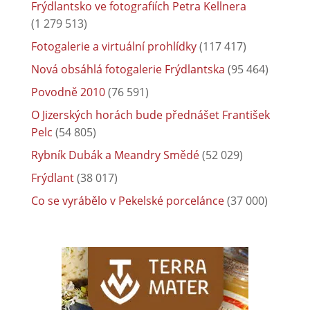
Frýdlantsko ve fotografiích Petra Kellnera
(1 279 513)
Fotogalerie a virtuální prohlídky
(117 417)
Nová obsáhlá fotogalerie Frýdlantska
(95 464)
Povodně 2010
(76 591)
O Jizerských horách bude přednášet František
Pelc
(54 805)
Rybník Dubák a Meandry Smědé
(52 029)
Frýdlant
(38 017)
Co se vyrábělo v Pekelské porcelánce
(37 000)