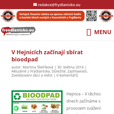
redakce@frydlantsko.eu
V Hejnicích začínají sbírat
bioodpad
autor:
Martina Škeříková
|
30. května 2016
|
Aktuálně z Frýdlantska
,
Důležité
,
Zajímavosti
,
Zvelebování obcí a měst
|
0 komentářů
Hejnice – V těchto
dnech začínáme s
provozem svážení