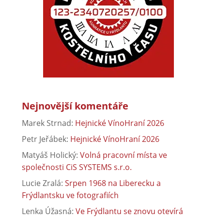
Nejnovější komentáře
Marek Strnad
:
Hejnické VínoHraní 2026
Petr Jeřábek
:
Hejnické VínoHraní 2026
Matyáš Holický
:
Volná pracovní místa ve
společnosti CiS SYSTEMS s.r.o.
Lucie Zralá
:
Srpen 1968 na Liberecku a
Frýdlantsku ve fotografiích
Lenka Úžasná
:
Ve Frýdlantu se znovu otevírá