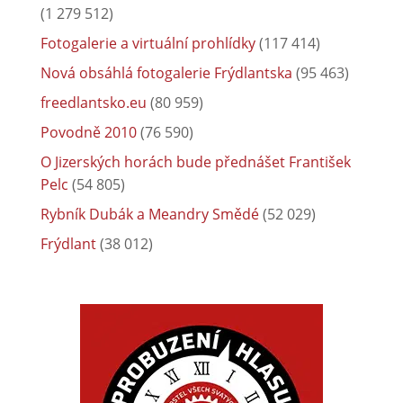
(1 279 512)
Fotogalerie a virtuální prohlídky
(117 414)
Nová obsáhlá fotogalerie Frýdlantska
(95 463)
freedlantsko.eu
(80 959)
Povodně 2010
(76 590)
O Jizerských horách bude přednášet František
Pelc
(54 805)
Rybník Dubák a Meandry Smědé
(52 029)
Frýdlant
(38 012)