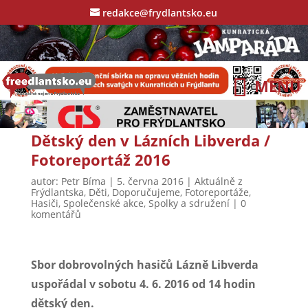
redakce@frydlantsko.eu
Dětský den v Lázních Libverda /
Fotoreportáž 2016
autor:
Petr Bíma
|
5. června 2016
|
Aktuálně z
Frýdlantska
,
Děti
,
Doporučujeme
,
Fotoreportáže
,
Hasiči
,
Společenské akce
,
Spolky a sdružení
|
0
komentářů
Sbor dobrovolných hasičů Lázně Libverda
uspořádal v sobotu 4. 6. 2016 od 14 hodin
dětský den.