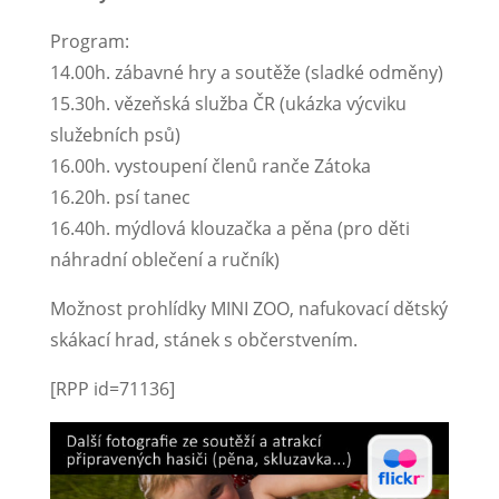
Program:
14.00h. zábavné hry a soutěže (sladké odměny)
15.30h. vězeňská služba ČR (ukázka výcviku
služebních psů)
16.00h. vystoupení členů ranče Zátoka
16.20h. psí tanec
16.40h. mýdlová klouzačka a pěna (pro děti
náhradní oblečení a ručník)
Možnost prohlídky MINI ZOO, nafukovací dětský
skákací hrad, stánek s občerstvením.
[RPP id=71136]