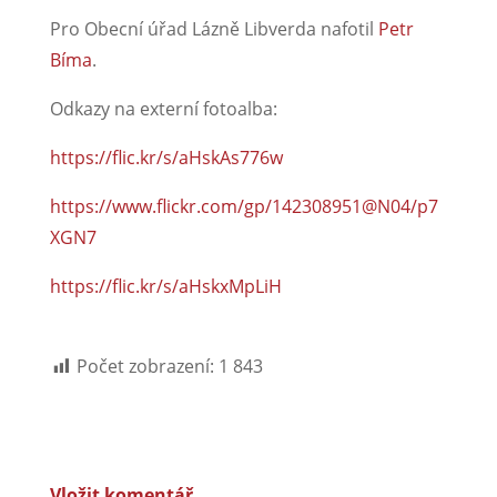
Pro Obecní úřad Lázně Libverda nafotil
Petr
Bíma
.
Odkazy na externí fotoalba:
https://flic.kr/s/aHskAs776w
https://www.flickr.com/gp/142308951@N04/p7
XGN7
https://flic.kr/s/aHskxMpLiH
Počet zobrazení:
1 843
Vložit komentář