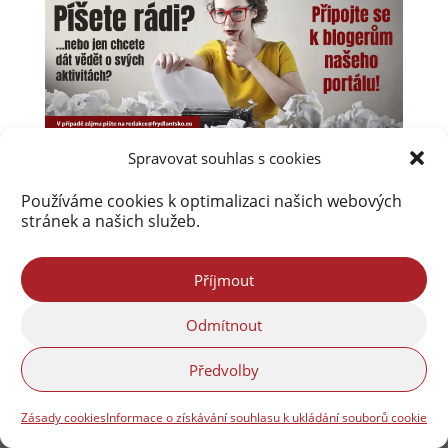
Spravovat souhlas s cookies
Používáme cookies k optimalizaci našich webových
stránek a našich služeb.
Příjmout
Odmítnout
Úvod
Obsah webu
Aktuálně
Kalendář akcí na Frýdlantsku
Ceník inzerce
Předvolby
Kontakty & Redakce
Zásady cookies (EU)
Zásady cookies
Informace o získávání souhlasu k ukládání souborů cookie