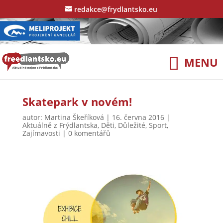
redakce@frydlantsko.eu
Skatepark v novém!
autor:
Martina Škeříková
|
16. června 2016
|
Aktuálně z Frýdlantska
,
Děti
,
Důležité
,
Sport
,
Zajímavosti
|
0 komentářů