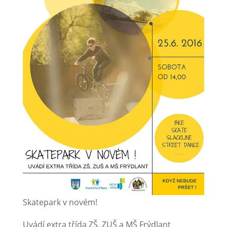
Skatepark v novém!
Uvádí extra třída ZŠ, ZUŠ a MŠ Frýdlant