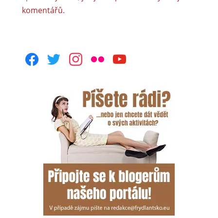
komentářů.
facebook
twitter
instagram
flickr
youtube