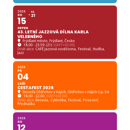
2026
PÁ
SO
21
15
SRPEN
43. LETNÍ JAZZOVÁ DÍLNA KARLA
VELEBNÉHO
Frýdlant město
, Frýdlant, Česko
18.00 - 23.59
(21)
(GMT+02:00)
Druh akce
CAFÉ Jazzová osvěžovna,
Festival,
Hudba,
Jazz
2026
PÁ
04
ZÁŘÍ
CESTAFEST 2026
Beseda Oldřichov v Hájích
, Oldřichov v Hájích č.p. 54
18.00 - 22.00
(GMT+02:00)
Druh akce
Beseda,
Cyklistika,
Festival,
Posezení,
Přednáška
2026
SO
12