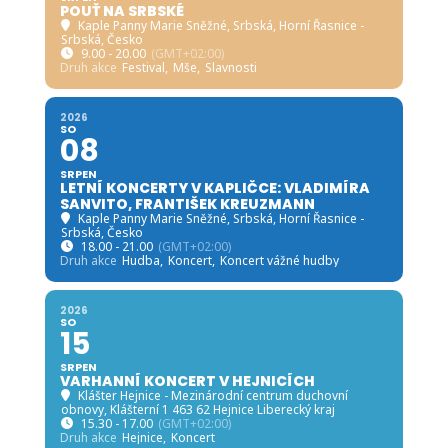
POUŤ NA SRBSKÉ
Kaple Panny Marie Sněžné, Srbská
, Horní Řasnice -
Srbská, Česko
9.00 - 20.00
(GMT+02:00)
Druh akce
Festival,
Mše,
Slavnosti
2026
SO
08
SRPEN
LETNÍ KONCERTY V KAPLIČCE: VLADIMÍRA
SANVITO, FRANTIŠEK KREUZMANN
Kaple Panny Marie Sněžné, Srbská
, Horní Řasnice -
Srbská, Česko
18.00 - 21.00
(GMT+02:00)
Druh akce
Hudba,
Koncert,
Koncert vážné hudby
2026
SO
15
SRPEN
VARHANNÍ KONCERT V HEJNICÍCH
Klášter Hejnice - Mezinárodní centrum duchovní
obnovy
, Klášterní 1 463 62 Hejnice Liberecký kraj
15.30 - 17.00
(GMT+02:00)
Druh akce
Hejnice,
Koncert