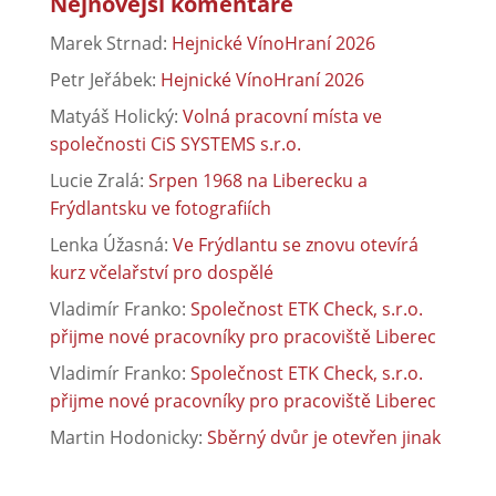
Nejnovější komentáře
Marek Strnad
:
Hejnické VínoHraní 2026
Petr Jeřábek
:
Hejnické VínoHraní 2026
Matyáš Holický
:
Volná pracovní místa ve
společnosti CiS SYSTEMS s.r.o.
Lucie Zralá
:
Srpen 1968 na Liberecku a
Frýdlantsku ve fotografiích
Lenka Úžasná
:
Ve Frýdlantu se znovu otevírá
kurz včelařství pro dospělé
Vladimír Franko
:
Společnost ETK Check, s.r.o.
přijme nové pracovníky pro pracoviště Liberec
Vladimír Franko
:
Společnost ETK Check, s.r.o.
přijme nové pracovníky pro pracoviště Liberec
Martin Hodonicky
:
Sběrný dvůr je otevřen jinak