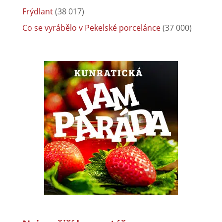
Frýdlant
(38 017)
Co se vyrábělo v Pekelské porcelánce
(37 000)