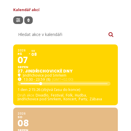
Kalendář akcí
Hledat akce v kalendáři
2026
SO
PÁ
08
07
SRPEN
27. JINDŘICHOVICKÉ DNY
Jindřichovice pod Smrkem
13.00 - 23.59
(8)
(GMT+02:00)
1 den 2:15:25 (zbývá času do konce)
Druh akce
Divadlo,
Festival,
Folk,
Hudba,
Jindřichovice pod Smrkem,
Koncert,
Party,
Zábava
2026
SO
08
SRPEN