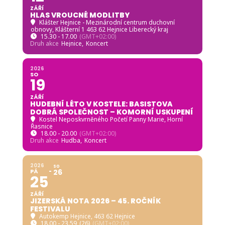
ZÁŘÍ
HLAS VROUCNÉ MODLITBY
Klášter Hejnice - Mezinárodní centrum duchovní
obnovy
, Klášterní 1 463 62 Hejnice Liberecký kraj
15.30 - 17.00
(GMT+02:00)
Druh akce
Hejnice,
Koncert
2026
SO
19
ZÁŘÍ
HUDEBNÍ LÉTO V KOSTELE: BASISTOVA
DOBRÁ SPOLEČNOST – KOMORNÍ USKUPENÍ
Kostel Neposkvrněného Početí Panny Marie, Horní
Řasnice
18.00 - 20.00
(GMT+02:00)
Druh akce
Hudba,
Koncert
2026
SO
PÁ
26
25
ZÁŘÍ
JIZERSKÁ NOTA 2026 – 45. ROČNÍK
FESTIVALU
Autokemp Hejnice
, 463 62 Hejnice
18.00 - 23.59
(26)
(GMT+02:00)