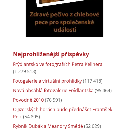
Nejprohlíženější příspěvky
Frýdlantsko ve fotografiích Petra Kellnera
(1 279 513)
Fotogalerie a virtuální prohlídky
(117 418)
Nová obsáhlá fotogalerie Frýdlantska
(95 464)
Povodně 2010
(76 591)
O Jizerských horách bude přednášet František
Pelc
(54 805)
Rybník Dubák a Meandry Smědé
(52 029)