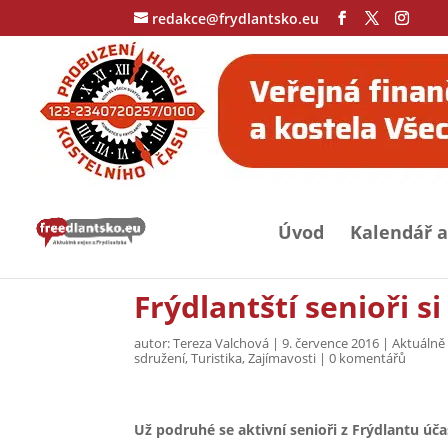
redakce@frydlantsko.eu
Úvod
Kalendář a
Frýdlantští senioři si
autor:
Tereza Valchová
|
9. července 2016
|
Aktuálně 
sdružení
,
Turistika
,
Zajímavosti
|
0 komentářů
Už podruhé se aktivní senioři z Frýdlantu úča