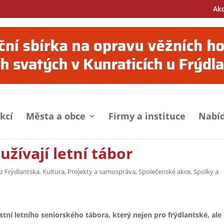
Ak
kcí
Města a obce
Firmy a instituce
Nabíd
 užívají letní tábor
z Frýdlantska
,
Kultura
,
Projekty a samospráva
,
Společenské akce
,
Spolky a
stní letního seniorského tábora, který nejen pro frýdlantské, ale 