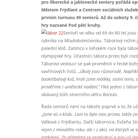
pro liberecké a jablonecké seniory pořádá op
Městem Frýdlant a Centrem sociálních služeb 
prvním turnusu 49 seniorů. Až do soboty 9. č
hry nazvané Pod pěti kruhy.
Senioři ve věku od 69 do 80 let jso
rybníka na Mladoboleslavsku. Táborový režim j
polední klid. Zatímco v loňském roce byla táb
olympijské hry. Účastníci tábora proto byli ro
Táboroví vedoucí se pak proměnili v řecké bohy,
vavřínových listů.
„Úkoly jsou různorodé. Napříkl
basketbalový koš, hráli jsme mölkky, stolní tenis, 
prověříme i umělecké nadání,“
říká jeden z tábo
obávaný bůh severního větru Boreás.
Řada seniorů není na táboře poprvé a to, že už 
„Jsme víc v klidu. Loni to bylo moc prima, takže j
Válková z Frýdlantu. Další tábornice, Evžeňa St
nejen z minulého roku, ale i z akcí, na kterých se 
potkávají. Ta přátelství se prohlubují a jsou už jin