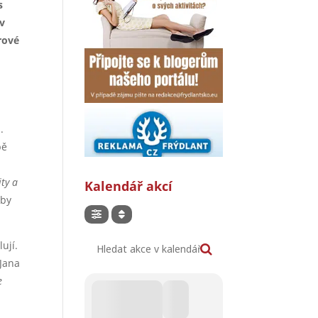
s
 v
rové
.
bě
a
ty a
Kalendář akcí
oby
Hledat akce v kalendáři
ují.
 Jana
e