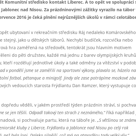
ět Komunitní středisko kontakt Liberec. A to opět ve spolupráci 
Jablonec nad Nisou. Za prázdninovými zážitky vyrazilo na tábor
ervence 2016 je čeká plnění nejrůznějších úkolů v rámci celotábo
u opět ubytovaní v rekreačním středisku Ráj nedaleko Komárovského
e stejný, jako u dětských táborů. Nechybí budíček, rozcvička nebo
orová hra zaměřená na středověk, tentokrát jsou hlavním motivem
zděleni do pěti družstev, každé má jednu z barev olympijských kruhů
 kteří rozdělují jednotlivé úkoly a také odměny za vítězství v podo
ad v pondělí jsme se zaměřili na sportovní výkony, plavalo se, házelo n
stolní fotbal, pétanque a minigolf.
Jindy ale zase potrápíme mozkové závi
rových vedoucích starosta Frýdlantu Dan Ramzer, který vystupuje c
dopředu věděli, v jakém prostředí týden prázdnin stráví, si pochval
sme se jen těšili. Odpadl takový ten strach z neznámého,“
říká například
rnadová, si pochvaluje partu, která na táboře je.
„S většinou se znám
seniorské kluby z Liberce, Frýdlantu a Jablonce nad Nisou po celý rok
á, než byla loni. Daleko silnější, což má na atmosféru tady velký vliv,“