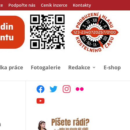
ce
Podpořte nás
Ceník inzerce
Kontakty
ka práce
Fotogalerie
Redakce
E-shop
facebook
twitter
instagram
flickr
youtube
i