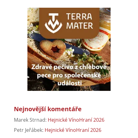
Nejnovější komentáře
Marek Strnad
:
Hejnické VínoHraní 2026
Petr Jeřábek
:
Hejnické VínoHraní 2026