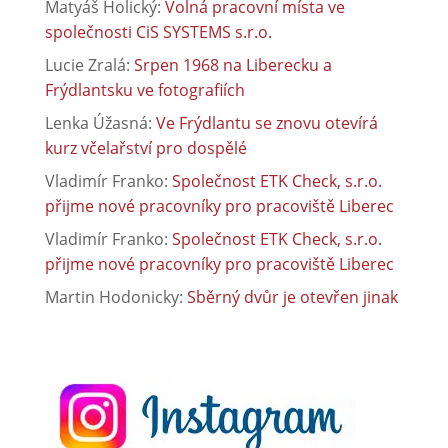
Matyáš Holický
:
Volná pracovní místa ve
společnosti CiS SYSTEMS s.r.o.
Lucie Zralá
:
Srpen 1968 na Liberecku a
Frýdlantsku ve fotografiích
Lenka Úžasná
:
Ve Frýdlantu se znovu otevírá
kurz včelařství pro dospělé
Vladimír Franko
:
Společnost ETK Check, s.r.o.
přijme nové pracovníky pro pracoviště Liberec
Vladimír Franko
:
Společnost ETK Check, s.r.o.
přijme nové pracovníky pro pracoviště Liberec
Martin Hodonicky
:
Sběrný dvůr je otevřen jinak