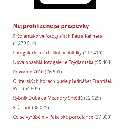
Nejprohlíženější příspěvky
Frýdlantsko ve fotografiích Petra Kellnera
(1 279 514)
Fotogalerie a virtuální prohlídky
(117 419)
Nová obsáhlá fotogalerie Frýdlantska
(95 464)
Povodně 2010
(76 591)
O Jizerských horách bude přednášet František
Pelc
(54 805)
Rybník Dubák a Meandry Smědé
(52 029)
Frýdlant
(38 025)
Co se vyrábělo v Pekelské porcelánce
(37 000)