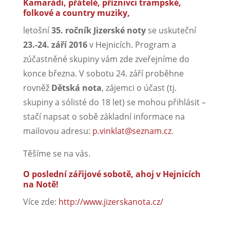
Kamarádi, přátelé, příznivci trampské,
folkové a country muziky,
letošní
35. ročník Jizerské noty
se uskuteční
23.-24. září 2016
v Hejnicích. Program a
zúčastněné skupiny vám zde zveřejníme do
konce března. V sobotu 24. září proběhne
rovněž
Dětská nota
, zájemci o účast (tj.
skupiny a sólisté do 18 let) se mohou přihlásit –
stačí napsat o sobě základní informace na
mailovou adresu:
p.vinklat@seznam.cz
.
Těšíme se na vás.
O poslední zářijové sobotě, ahoj v Hejnicích
na Notě!
Více zde:
http://www.jizerskanota.cz/