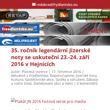
redakce@frydlantsko.eu
35. ročník legendární Jizerské
noty se uskuteční 23.-24. září
2016 v Hejnicích
autor:
Placená inzerce
|
17. července 2016
|
Aktuálně z Frýdlantska
,
Doporučujeme
,
Jizerské hory
,
Kultura
,
Společenské akce
,
Spolky a sdružení
,
Zábava
a noční život
,
Zvelebování obcí a měst
|
0 komentářů