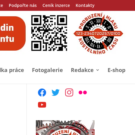
ce
Podpořte nás
Ceník inzerce
Kontakty
ka práce
Fotogalerie
Redakce
E-shop
facebook
twitter
instagram
flickr
youtube