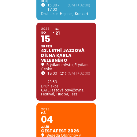
kraj
15.30 -
(GMT+02:00)
17.00
Druh akce
Hejnice,
Koncert
2026
PÁ
SO
21
15
SRPEN
43. LETNÍ JAZZOVÁ
DÍLNA KARLA
VELEBNÉHO
Frýdlant město
, Frýdlant,
Česko
18.00
(21)
(GMT+02:00)
-
23.59
Druh akce
CAFÉ Jazzová osvěžovna,
Festival,
Hudba,
Jazz
2026
PÁ
04
ZÁŘÍ
CESTAFEST 2026
Beseda Oldřichov v