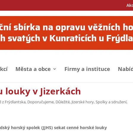
Ak
kcí
Města a obce
Firmy a instituce
Nabíd
 louky v Jizerkách
ě z Frýdlantska
,
Doporučujeme
,
Důležité
,
Jizerské hory
,
Spolky a sdružení
,
ědský horský spolek (JJHS) sekat cenné horské louky