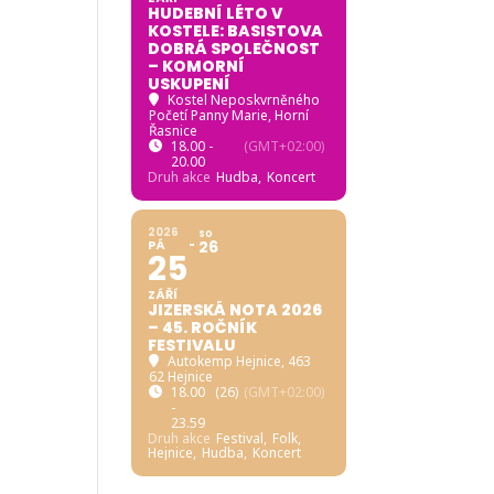
HUDEBNÍ LÉTO V
KOSTELE: BASISTOVA
DOBRÁ SPOLEČNOST
– KOMORNÍ
USKUPENÍ
Kostel Neposkvrněného
Početí Panny Marie, Horní
Řasnice
18.00 -
(GMT+02:00)
20.00
Druh akce
Hudba,
Koncert
2026
SO
PÁ
26
25
ZÁŘÍ
JIZERSKÁ NOTA 2026
– 45. ROČNÍK
FESTIVALU
Autokemp Hejnice
, 463
62 Hejnice
18.00
(26)
(GMT+02:00)
-
23.59
Druh akce
Festival,
Folk,
Hejnice,
Hudba,
Koncert