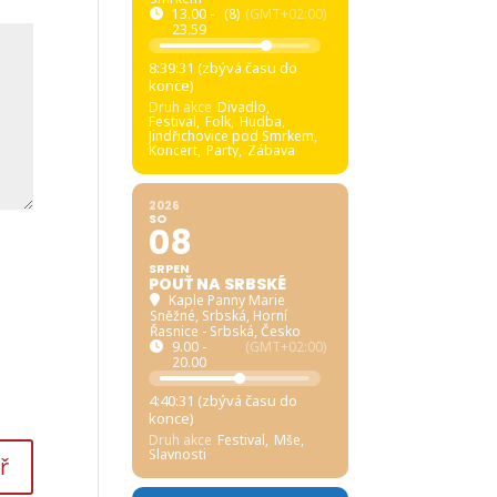
13.00 -
(8)
(GMT+02:00)
23.59
8:39:30 (zbývá času do
konce)
Druh akce
Divadlo,
Festival,
Folk,
Hudba,
Jindřichovice pod Smrkem,
Koncert,
Party,
Zábava
2026
SO
08
SRPEN
POUŤ NA SRBSKÉ
Kaple Panny Marie
Sněžné, Srbská
, Horní
Řasnice - Srbská, Česko
9.00 -
(GMT+02:00)
20.00
4:40:30 (zbývá času do
konce)
Druh akce
Festival,
Mše,
Slavnosti