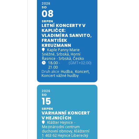
2026
SO
08
SRPEN
LETNÍ KONCERTY V
KAPLIČCE:
VLADIMÍRA SANVITO,
FRANTIŠEK
KREUZMANN
Kaple Panny Marie
Sněžné, Srbská
, Horní
Řasnice - Srbská, Česko
18.00 -
(GMT+02:00)
21.00
Druh akce
Hudba,
Koncert,
Koncert vážné hudby
2026
SO
15
SRPEN
VARHANNÍ KONCERT
V HEJNICÍCH
Klášter Hejnice -
Mezinárodní centrum
duchovní obnovy
, Klášterní
1 463 62 Hejnice Liberecký