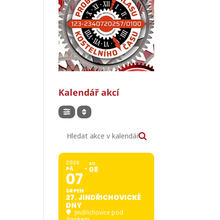
Kalendář akcí
Hledat akce v kalendáři
2026
SO
PÁ
08
07
SRPEN
27. JINDŘICHOVICKÉ
DNY
Jindřichovice pod
Smrkem