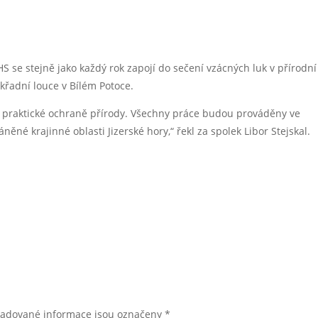
HS se stejně jako každý rok zapojí do sečení vzácných luk v přírodní
křadní louce v Bílém Potoce.
v praktické ochraně přírody. Všechny práce budou prováděny ve
né krajinné oblasti Jizerské hory,“ řekl za spolek Libor Stejskal.
žadované informace jsou označeny
*