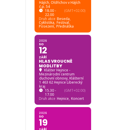
Hájích
, Oldřichov v Hájích
č.p. 54
18.00 -
(GMT+02:00)
22.00
Druh akce
Beseda,
Cyklistika,
Festival,
Posezení,
Přednáška
2026
SO
12
ZÁŘÍ
HLAS VROUCNÉ
MODLITBY
Klášter Hejnice -
Mezinárodní centrum
duchovní obnovy
, Klášterní
1 463 62 Hejnice Liberecký
kraj
15.30 -
(GMT+02:00)
17.00
Druh akce
Hejnice,
Koncert
2026
SO
19
ZÁŘÍ