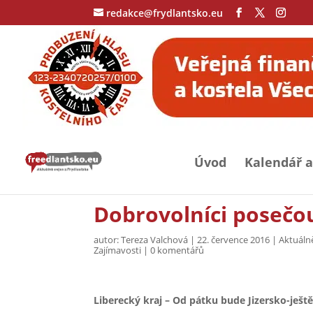
redakce@frydlantsko.eu
Úvod
Kalendář a
Dobrovolníci posečou
autor:
Tereza Valchová
|
22. července 2016
|
Aktuáln
Zajímavosti
|
0 komentářů
Liberecký kraj – Od pátku bude Jizersko-ješt