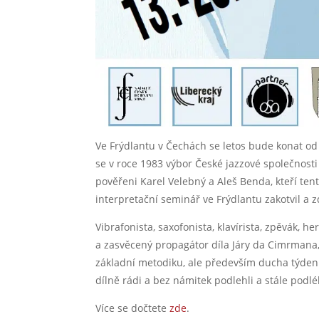
Ve Frýdlantu v Čechách se letos bude konat od 
se v roce 1983 výbor České jazzové společnosti
pověřeni Karel Velebný a Aleš Benda, kteří tent
interpretační seminář ve Frýdlantu zakotvil a 
Vibrafonista, saxofonista, klavírista, zpěvák, h
a zasvěcený propagátor díla Járy da Cimrmana,
základní metodiku, ale především ducha týden
dílně rádi a bez námitek podlehli a stále podléha
Více se dočtete
zde
.