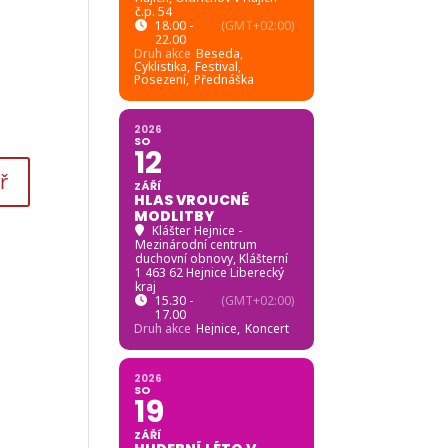
č.p. 54
18.00 -
(GMT+02:00)
22.00
Druh akce
Beseda,
Cyklistika,
Festival,
Posezení,
Přednáška
2026
SO
12
ZÁŘÍ
HLAS VROUCNÉ
MODLITBY
Klášter Hejnice -
Mezinárodní centrum
duchovní obnovy
, Klášterní
1 463 62 Hejnice Liberecký
kraj
15.30 -
(GMT+02:00)
17.00
Druh akce
Hejnice,
Koncert
2026
SO
19
ZÁŘÍ