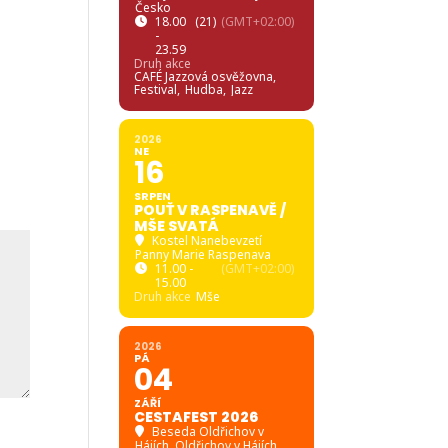
Česko
18.00
(21)
(GMT+02:00)
-
23.59
Druh akce
CAFÉ Jazzová osvěžovna,
Festival,
Hudba,
Jazz
2026
NE
16
SRPEN
POUŤ V RASPENAVĚ /
MŠE SVATÁ
Kostel Nanebevzetí
Panny Marie Raspenava
11.00 -
(GMT+02:00)
15.00
Druh akce
Mše
2026
PÁ
04
ZÁŘÍ
CESTAFEST 2026
Beseda Oldřichov v
Hájích
, Oldřichov v Hájích