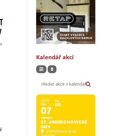
Kalendář akcí
Hledat akce v kalendáři
2026
SO
PÁ
08
07
SRPEN
27. JINDŘICHOVICKÉ
DNY
Jindřichovice pod
Smrkem