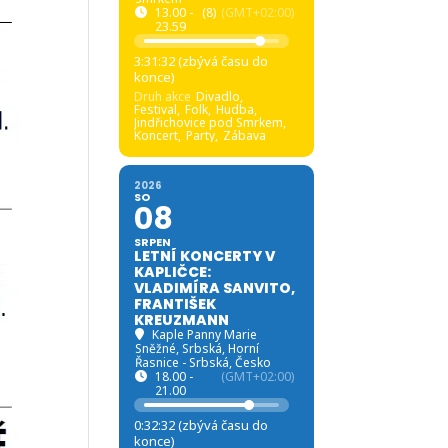
13.00 -
(8)
(GMT+02:00)
23.59
3:31:31 (zbývá času do
konce)
Druh akce
Divadlo,
Festival,
Folk,
Hudba,
Jindřichovice pod Smrkem,
Koncert,
Party,
Zábava
2026
SO
08
SRPEN
LETNÍ KONCERTY V
KAPLIČCE:
VLADIMÍRA SANVITO,
FRANTIŠEK
KREUZMANN
Kaple Panny Marie
Sněžné, Srbská
, Horní
Řasnice - Srbská, Česko
18.00 -
(GMT+02:00)
21.00
0:32:31 (zbývá času do
konce)