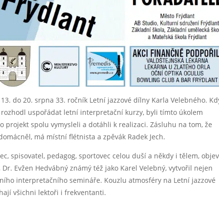
13. do 20. srpna 33. ročník Letní jazzové dílny Karla Velebného. Kd
 rozhodl uspořádat letní interpretační kurzy, byli tímto úkolem
o projekt spolu vymysleli a dotáhli k realizaci. Zásluhu na tom, že
zdomácněl, má místní flétnista a zpěvák Radek Jech.
erec, spisovatel, pedagog, sportovec celou duší a někdy i tělem, objev
 Dr. Evžen Hedvábný známý též jako Karel Velebný, vytvořil nejen
ního interpretačního semináře. Kouzlu atmosféry na Letní jazzové
jí všichni lektoři i frekventanti.