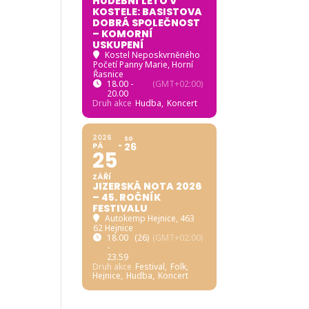
HUDEBNÍ LÉTO V
KOSTELE: BASISTOVA
DOBRÁ SPOLEČNOST
– KOMORNÍ
USKUPENÍ
Kostel Neposkvrněného
Početí Panny Marie, Horní
Řasnice
18.00 -
(GMT+02:00)
20.00
Druh akce
Hudba,
Koncert
2026
SO
PÁ
26
25
ZÁŘÍ
JIZERSKÁ NOTA 2026
– 45. ROČNÍK
FESTIVALU
Autokemp Hejnice
, 463
62 Hejnice
18.00
(26)
(GMT+02:00)
-
23.59
Druh akce
Festival,
Folk,
Hejnice,
Hudba,
Koncert