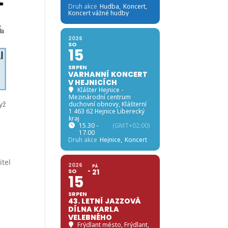
Druh akce
Hudba,
Koncert,
Koncert vážné hudby
2026
SO
15
SRPEN
VARHANNÍ KONCERT
V HEJNICÍCH
Klášter Hejnice -
Mezinárodní centrum
yž
duchovní obnovy
, Klášterní
1 463 62 Hejnice Liberecký
kraj
15.30 -
(GMT+02:00)
17.00
Druh akce
Hejnice,
Koncert
itel
2026
PÁ
SO
21
15
SRPEN
43. LETNÍ JAZZOVÁ
DÍLNA KARLA
VELEBNÉHO
Frýdlant město
, Frýdlant,