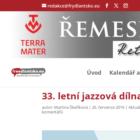
redakce@frydlantsko.eu
Úvod
Kalendář a
33. letní jazzová díl
autor:
Martina Škeříková
|
26. července 2016
|
Aktuá
komentářů