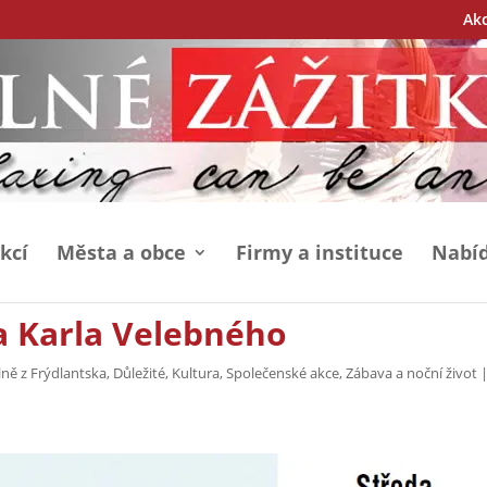
Ak
kcí
Města a obce
Firmy a instituce
Nabíd
na Karla Velebného
lně z Frýdlantska
,
Důležité
,
Kultura
,
Společenské akce
,
Zábava a noční život