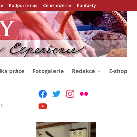
ce
Podpořte nás
Ceník inzerce
Kontakty
ka práce
Fotogalerie
Redakce
E-shop
facebook
twitter
instagram
flickr
|
0
youtube