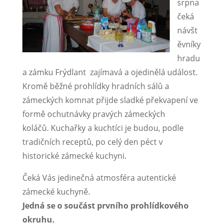
srpna
čeká
návšt
ěvníky
hradu
a zámku Frýdlant zajímavá a ojedinělá událost.
Kromě běžné prohlídky hradních sálů a
zámeckých komnat přijde sladké překvapení ve
formě ochutnávky pravých zámeckých
koláčů. Kuchařky a kuchtíci je budou, podle
tradičních receptů, po celý den péct v
historické zámecké kuchyni.
Čeká Vás jedinečná atmosféra autentické
zámecké kuchyně.
Jedná se o součást prvního prohlídkového
okruhu.