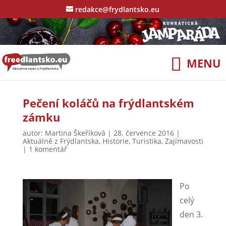
redakce@frydlantsko.eu
Pečení koláčů na frýdlantském
zámku
autor:
Martina Škeříková
|
28. července 2016
|
Aktuálně z Frýdlantska
,
Historie
,
Turistika
,
Zajímavosti
|
1 komentář
Po
celý
den 3.