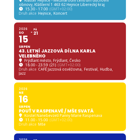
Klášter Hejnice - Mezinárodní centrum duchovní
obnovy
, Klášterní 1 463 62 Hejnice Liberecký kraj
15.30 - 17.00
(GMT+02:00)
Druh akce
Hejnice,
Koncert
2026
PÁ
SO
21
15
SRPEN
43. LETNÍ JAZZOVÁ DÍLNA KARLA
VELEBNÉHO
Frýdlant město
, Frýdlant, Česko
18.00 - 23.59
(21)
(GMT+02:00)
Druh akce
CAFÉ Jazzová osvěžovna,
Festival,
Hudba,
Jazz
2026
NE
16
SRPEN
POUŤ V RASPENAVĚ / MŠE SVATÁ
Kostel Nanebevzetí Panny Marie Raspenava
11.00 - 15.00
(GMT+02:00)
Druh akce
Mše
2026