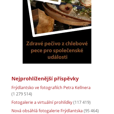
Nejprohlíženější příspěvky
Frýdlantsko ve fotografiích Petra Kellnera
(1 279 514)
Fotogalerie a virtuální prohlídky
(117 419)
Nová obsáhlá fotogalerie Frýdlantska
(95 464)