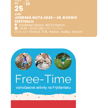
2026
SO
PÁ
26
25
ZÁŘÍ
JIZERSKÁ NOTA 2026 – 45. ROČNÍK
FESTIVALU
Autokemp Hejnice
, 463 62 Hejnice
18.00 - 23.59
(26)
(GMT+02:00)
Druh akce
Festival,
Folk,
Hejnice,
Hudba,
Koncert