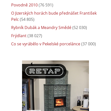
Povodně 2010
(76 591)
O Jizerských horách bude přednášet František
Pelc
(54 805)
Rybník Dubák a Meandry Smědé
(52 030)
Frýdlant
(38 027)
Co se vyrábělo v Pekelské porcelánce
(37 000)