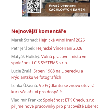
Nejnovější komentáře
Marek Strnad
:
Hejnické VínoHraní 2026
Petr Jeřábek
:
Hejnické VínoHraní 2026
Matyáš Holický
:
Volná pracovní místa ve
společnosti CiS SYSTEMS s.r.o.
Lucie Zralá
:
Srpen 1968 na Liberecku a
Frýdlantsku ve fotografiích
Lenka Úžasná
:
Ve Frýdlantu se znovu otevírá
kurz včelařství pro dospělé
Vladimír Franko
:
Společnost ETK Check, s.r.o.
přijme nové pracovníky pro pracoviště Liberec