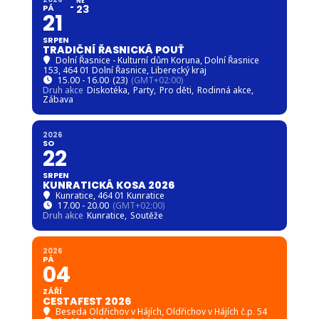
NE
PÁ
23
21
SRPEN
TRADIČNÍ ŘASNICKÁ POUŤ
Dolní Řasnice - Kulturní dům Koruna
, Dolní Řasnice
153, 464 01 Dolní Řasnice, Liberecký kraj
15.00 - 16.00
(23)
(GMT+02:00)
Druh akce
Diskotéka,
Party,
Pro děti,
Rodinná akce,
Zábava
2026
SO
22
SRPEN
KUNRATICKÁ KOSA 2026
Kunratice
, 464 01 Kunratice
17.00 - 20.00
(GMT+02:00)
Druh akce
Kunratice,
Soutěže
2026
PÁ
04
ZÁŘÍ
CESTAFEST 2026
Beseda Oldřichov v Hájích
, Oldřichov v Hájích č.p. 54