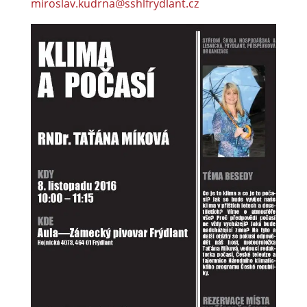
miroslav.kudrna@sshlfrydlant.cz