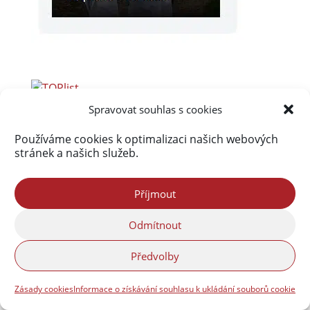
Spravovat souhlas s cookies
Používáme cookies k optimalizaci našich webových
Akismet
zablokoval
stránek a našich služeb.
290 043 spamů
Příjmout
Odmítnout
Předvolby
Zásady cookies
Informace o získávání souhlasu k ukládání souborů cookie