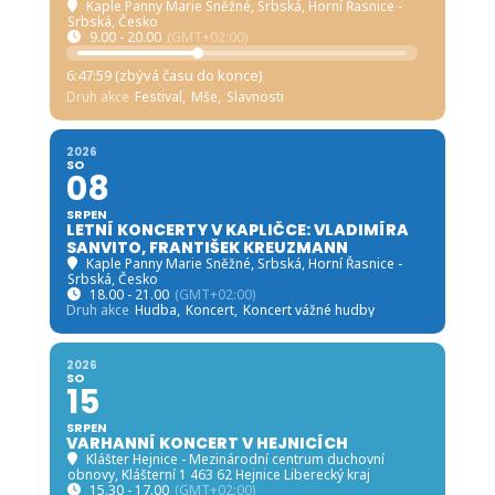
Kaple Panny Marie Sněžné, Srbská
, Horní Řasnice -
Srbská, Česko
9.00 - 20.00
(GMT+02:00)
6:47:58 (zbývá času do konce)
Druh akce
Festival,
Mše,
Slavnosti
2026
SO
08
SRPEN
LETNÍ KONCERTY V KAPLIČCE: VLADIMÍRA
SANVITO, FRANTIŠEK KREUZMANN
Kaple Panny Marie Sněžné, Srbská
, Horní Řasnice -
Srbská, Česko
18.00 - 21.00
(GMT+02:00)
Druh akce
Hudba,
Koncert,
Koncert vážné hudby
2026
SO
15
SRPEN
VARHANNÍ KONCERT V HEJNICÍCH
Klášter Hejnice - Mezinárodní centrum duchovní
obnovy
, Klášterní 1 463 62 Hejnice Liberecký kraj
15.30 - 17.00
(GMT+02:00)