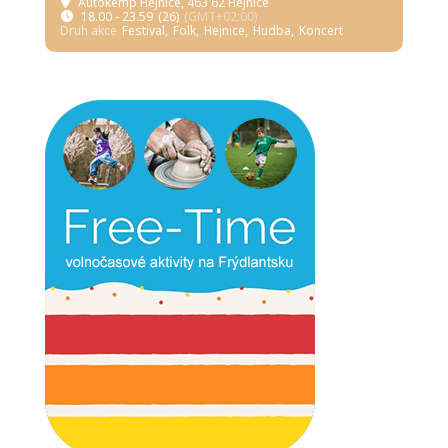
Autokemp Hejnice
, 463 62 Hejnice
18.00 - 23.59
(26)
(GMT+02:00)
Druh akce
Festival,
Folk,
Hejnice,
Hudba,
Koncert