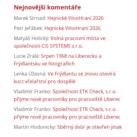
Nejnovější komentáře
Marek Strnad
:
Hejnické VínoHraní 2026
Petr Jeřábek
:
Hejnické VínoHraní 2026
Matyáš Holický
:
Volná pracovní místa ve
společnosti CiS SYSTEMS s.r.o.
Lucie Zralá
:
Srpen 1968 na Liberecku a
Frýdlantsku ve fotografiích
Lenka Úžasná
:
Ve Frýdlantu se znovu otevírá
kurz včelařství pro dospělé
Vladimír Franko
:
Společnost ETK Check, s.r.o.
přijme nové pracovníky pro pracoviště Liberec
Vladimír Franko
:
Společnost ETK Check, s.r.o.
přijme nové pracovníky pro pracoviště Liberec
Martin Hodonicky
:
Sběrný dvůr je otevřen jinak