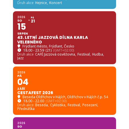
Druh akce
Hejnice,
Koncert
2026
PÁ
SO
21
15
SRPEN
43. LETNÍ JAZZOVÁ DÍLNA KARLA
VELEBNÉHO
Frýdlant město
, Frýdlant, Česko
18.00 - 23.59
(21)
(GMT+02:00)
Druh akce
CAFÉ Jazzová osvěžovna,
Festival,
Hudba,
Jazz
2026
PÁ
04
ZÁŘÍ
CESTAFEST 2026
Beseda Oldřichov v Hájích
, Oldřichov v Hájích č.p. 54
18.00 - 22.00
(GMT+02:00)
Druh akce
Beseda,
Cyklistika,
Festival,
Posezení,
Přednáška
2026
SO