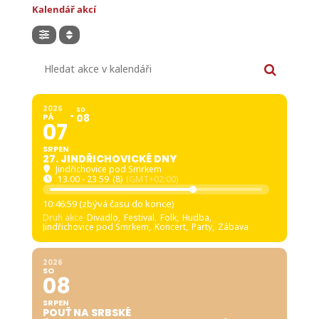
Kalendář akcí
Hledat akce v kalendáři
2026
SO
PÁ
08
07
SRPEN
27. JINDŘICHOVICKÉ DNY
Jindřichovice pod Smrkem
13.00 - 23.59
(8)
(GMT+02:00)
10:46:58 (zbývá času do konce)
Druh akce
Divadlo,
Festival,
Folk,
Hudba,
Jindřichovice pod Smrkem,
Koncert,
Party,
Zábava
2026
SO
08
SRPEN
POUŤ NA SRBSKÉ