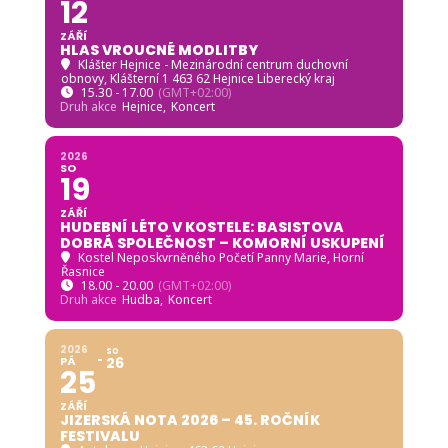
12
ZÁŘÍ
HLAS VROUCNÉ MODLITBY
Klášter Hejnice - Mezinárodní centrum duchovní
obnovy
, Klášterní 1 463 62 Hejnice Liberecký kraj
15.30 - 17.00
(GMT+02:00)
Druh akce
Hejnice,
Koncert
2026
SO
19
ZÁŘÍ
HUDEBNÍ LÉTO V KOSTELE: BASISTOVA
DOBRÁ SPOLEČNOST – KOMORNÍ USKUPENÍ
Kostel Neposkvrněného Početí Panny Marie, Horní
Řasnice
18.00 - 20.00
(GMT+02:00)
Druh akce
Hudba,
Koncert
2026
SO
PÁ
26
25
ZÁŘÍ
JIZERSKÁ NOTA 2026 – 45. ROČNÍK
FESTIVALU