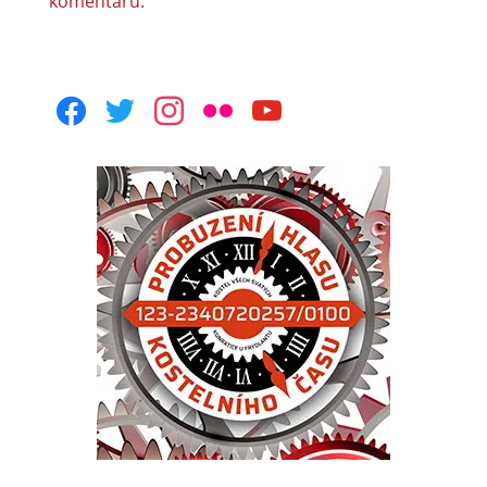
komentářů.
facebook
twitter
instagram
flickr
youtube