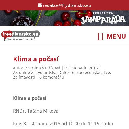
redakce@frydlantsko.eu
Klima a počasí
autor:
Martina Škeříková
|
2. listopadu 2016
|
Aktuálně z Frýdlantska
,
Důležité
,
Společenské akce
,
Zajímavosti
|
0 komentářů
Klima a počasí
RNDr. Taťána Míková
Kdy: 8. listopadu 2016 od 10.00 do 11.15 hodin