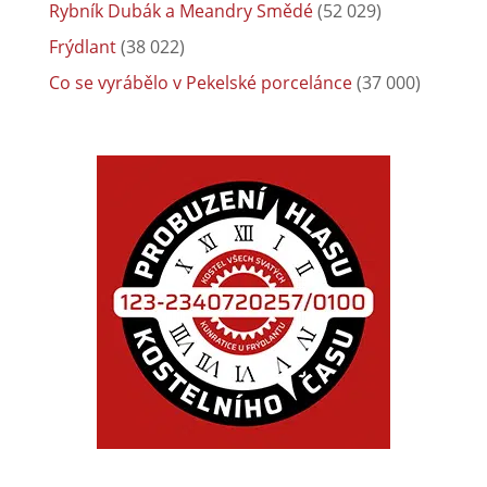
Rybník Dubák a Meandry Smědé
(52 029)
Frýdlant
(38 022)
Co se vyrábělo v Pekelské porcelánce
(37 000)