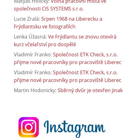
Matyáš Holický
:
Volná pracovní místa ve
společnosti CiS SYSTEMS s.r.o.
Lucie Zralá
:
Srpen 1968 na Liberecku a
Frýdlantsku ve fotografiích
Lenka Úžasná
:
Ve Frýdlantu se znovu otevírá
kurz včelařství pro dospělé
Vladimír Franko
:
Společnost ETK Check, s.r.o.
přijme nové pracovníky pro pracoviště Liberec
Vladimír Franko
:
Společnost ETK Check, s.r.o.
přijme nové pracovníky pro pracoviště Liberec
Martin Hodonicky
:
Sběrný dvůr je otevřen jinak