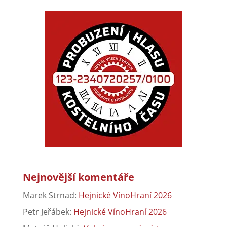
Nejnovější komentáře
Marek Strnad
:
Hejnické VínoHraní 2026
Petr Jeřábek
:
Hejnické VínoHraní 2026