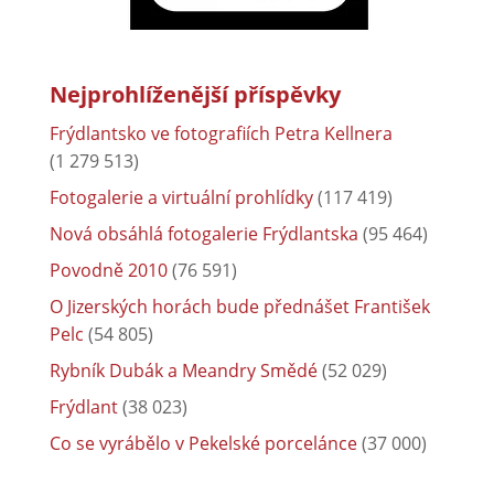
Nejprohlíženější příspěvky
Frýdlantsko ve fotografiích Petra Kellnera
(1 279 513)
Fotogalerie a virtuální prohlídky
(117 419)
Nová obsáhlá fotogalerie Frýdlantska
(95 464)
Povodně 2010
(76 591)
O Jizerských horách bude přednášet František
Pelc
(54 805)
Rybník Dubák a Meandry Smědé
(52 029)
Frýdlant
(38 023)
Co se vyrábělo v Pekelské porcelánce
(37 000)