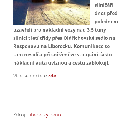
silničáři
dnes před
polednem
uzavřeli pro nákladní vozy nad 3,5 tuny
silnici třetí třídy přes Oldřichovské sedlo na
Raspenavu na Liberecku. Komunikace se
tam nesolí a při sněžení ve stoupání často
nákladní auta uvíznou a cestu zablokují.
Více se dočtete
zde
.
Zdroj:
Liberecký deník