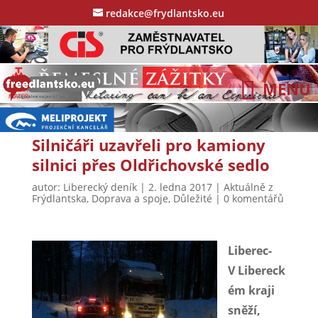
redakce@frydlantsko.eu
Silničáři uzavřeli pro kamiony
silnici přes Oldřichovské sedlo
autor:
Liberecký deník
|
2. ledna 2017
|
Aktuálně z
Frýdlantska
,
Doprava a spoje
,
Důležité
|
0 komentářů
Liberec-
V Libereck
ém kraji
sněží,