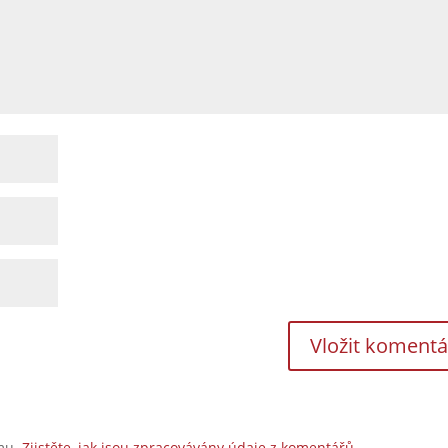
amu.
Zjistěte, jak jsou zpracovávány údaje z komentářů.