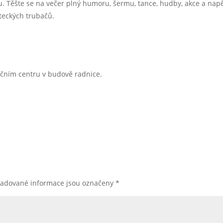
tu. Těšte se na večer plný humoru, šermu, tance, hudby, akce a napě
teckých trubačů.
ačním centru v budově radnice.
žadované informace jsou označeny
*