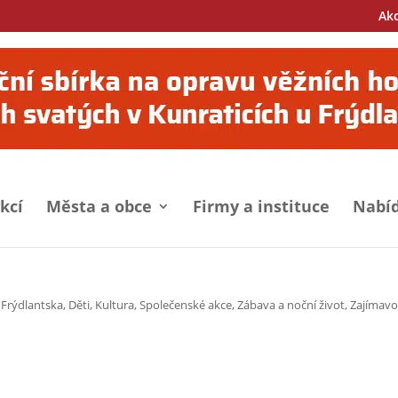
Ak
kcí
Města a obce
Firmy a instituce
Nabíd
 Frýdlantska
,
Děti
,
Kultura
,
Společenské akce
,
Zábava a noční život
,
Zajímavo