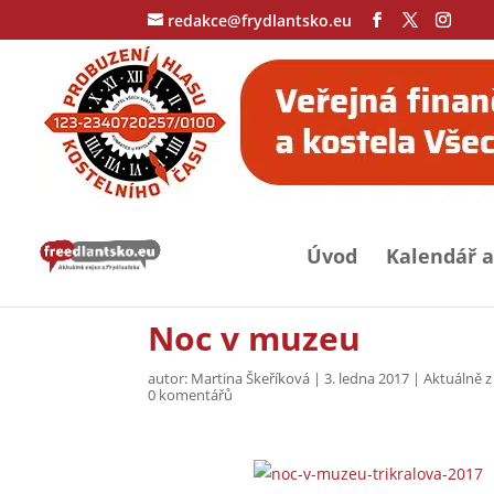
redakce@frydlantsko.eu
Úvod
Kalendář a
Noc v muzeu
autor:
Martina Škeříková
|
3. ledna 2017
|
Aktuálně z
0 komentářů