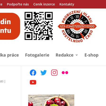
ce
Podpořte nás
Ceník inzerce
Kontakty
ka práce
Fotogalerie
Redakce
E-shop
facebook
twitter
instagram
flickr
sti
|
youtube