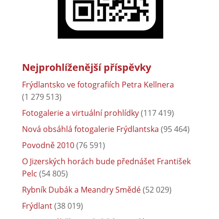
Nejprohlíženější příspěvky
Frýdlantsko ve fotografiích Petra Kellnera
(1 279 513)
Fotogalerie a virtuální prohlídky
(117 419)
Nová obsáhlá fotogalerie Frýdlantska
(95 464)
Povodně 2010
(76 591)
O Jizerských horách bude přednášet František
Pelc
(54 805)
Rybník Dubák a Meandry Smědé
(52 029)
Frýdlant
(38 019)