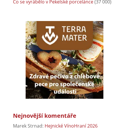
Co se vyrábělo v Pekelské porcelánce
(37 000)
Nejnovější komentáře
Marek Strnad
:
Hejnické VínoHraní 2026