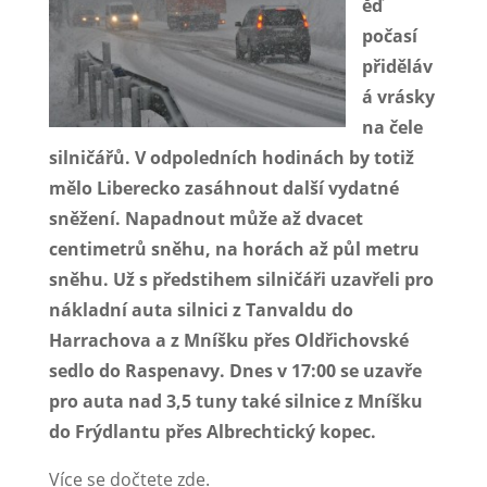
ěď
počasí
přiděláv
á vrásky
na čele
silničářů. V odpoledních hodinách by totiž
mělo Liberecko zasáhnout další vydatné
sněžení. Napadnout může až dvacet
centimetrů sněhu, na horách až půl metru
sněhu. Už s předstihem silničáři uzavřeli pro
nákladní auta silnici z Tanvaldu do
Harrachova a z Mníšku přes Oldřichovské
sedlo do Raspenavy. Dnes v 17:00 se uzavře
pro auta nad 3,5 tuny také silnice z Mníšku
do Frýdlantu přes Albrechtický kopec.
Více se dočtete zde.