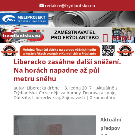
redakce@frydlantsko.eu
Liberecko zasáhne další sněžení.
Na horách napadne až půl
metru sněhu
autor:
Liberecká drbna
|
3. ledna 2017
|
Aktuálně z
Frýdlantska
,
Co se děje za humny
,
Doprava a spoje
,
Důležité
,
Liberecký kraj
,
Zajímavosti
|
0 komentářů
Aktuální
předpov