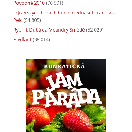
Povodně 2010
(76 591)
O Jizerských horách bude přednášet František
Pelc
(54 805)
Rybník Dubák a Meandry Smědé
(52 029)
Frýdlant
(38 014)