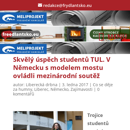
redakce@frydlantsko.eu
Skvělý úspěch studentů TUL. V
Německu s modelem mostu
ovládli mezinárodní soutěž
autor:
Liberecká drbna
|
3. ledna 2017
|
Co se děje
za humny
,
Liberec
,
Německo
,
Zajímavosti
|
0
komentářů
Trojice
studentů