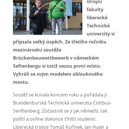
strojní
fakulty
liberecké
Technické
univerzity si
připsala velký úspěch. Ze třetího ročníku
mezinárodní soutěže
Brückenbauwettbewerb v německém
Seftenbergu si totiž vezou první místo.
Vyhráli se svým modelem obloukového
mostu.
Soutěž se konala koncem roku a pořádala ji
Brandenburská Technická univerzita Cottbus-
Senftenberg. Zúčastnili se jí jak němečtí, tak
polští a online dokonce čínští studenti.
Liberecká trojice Tomáš Kořínek, Jan Hujer a