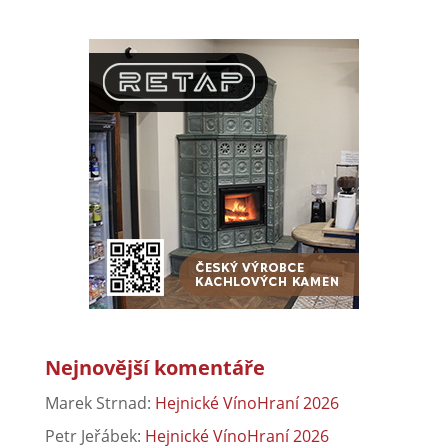
Nejnovější komentáře
Marek Strnad
:
Hejnické VínoHraní 2026
Petr Jeřábek
:
Hejnické VínoHraní 2026