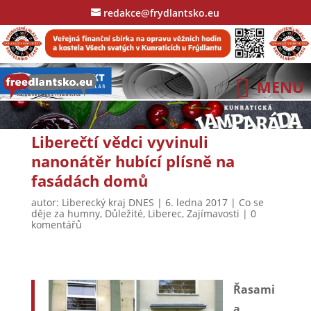
redakce@frydlantsko.eu
Liberečtí vědci vyvinuli
nanonátěr hubící plísně na
fasádách domů
autor:
Liberecký kraj DNES
|
6. ledna 2017
|
Co se
děje za humny
,
Důležité
,
Liberec
,
Zajímavosti
|
0
komentářů
Řasami
a