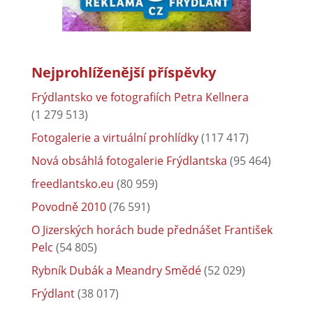
Nejprohlíženější příspěvky
Frýdlantsko ve fotografiích Petra Kellnera
(1 279 513)
Fotogalerie a virtuální prohlídky
(117 417)
Nová obsáhlá fotogalerie Frýdlantska
(95 464)
freedlantsko.eu
(80 959)
Povodně 2010
(76 591)
O Jizerských horách bude přednášet František
Pelc
(54 805)
Rybník Dubák a Meandry Smědé
(52 029)
Frýdlant
(38 017)