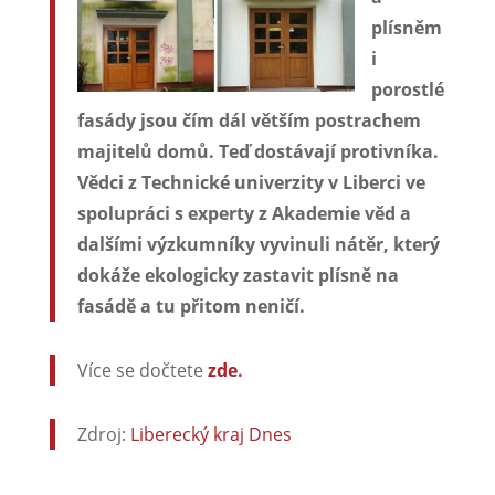
plísněm
i
porostlé
fasády jsou čím dál větším postrachem
majitelů domů. Teď dostávají protivníka.
Vědci z Technické univerzity v Liberci ve
spolupráci s experty z Akademie věd a
dalšími výzkumníky vyvinuli nátěr, který
dokáže ekologicky zastavit plísně na
fasádě a tu přitom neničí.
Více se dočtete
zde.
Zdroj:
Liberecký kraj Dnes