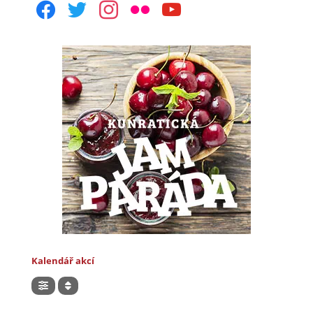
facebook
twitter
instagram
flickr
youtube
Kalendář akcí
Hledat akce v kalendáři