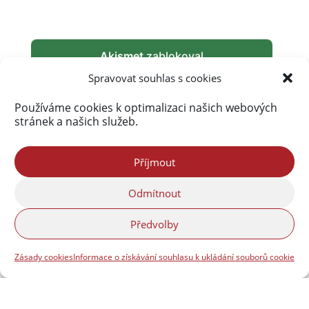
Akismet
zablokoval
289 947 spamů
Spravovat souhlas s cookies
Používáme cookies k optimalizaci našich webových
stránek a našich služeb.
Příjmout
Odmítnout
Předvolby
Zásady cookies
Informace o získávání souhlasu k ukládání souborů cookie