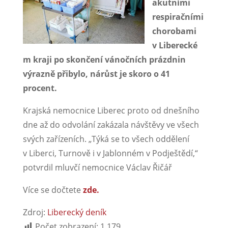
akutními
respiračními
chorobami
v Liberecké
m kraji po skončení vánočních prázdnin
výrazně přibylo, nárůst je skoro o 41
procent.
Krajská nemocnice Liberec proto od dnešního
dne až do odvolání zakázala návštěvy ve všech
svých zařízeních. „Týká se to všech oddělení
v Liberci, Turnově i v Jablonném v Podještědí,“
potvrdil mluvčí nemocnice Václav Řičář
Více se dočtete
zde.
Zdroj:
Liberecký deník
Počet zobrazení:
1 179