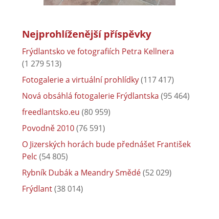
Nejprohlíženější příspěvky
Frýdlantsko ve fotografiích Petra Kellnera
(1 279 513)
Fotogalerie a virtuální prohlídky
(117 417)
Nová obsáhlá fotogalerie Frýdlantska
(95 464)
freedlantsko.eu
(80 959)
Povodně 2010
(76 591)
O Jizerských horách bude přednášet František
Pelc
(54 805)
Rybník Dubák a Meandry Smědé
(52 029)
Frýdlant
(38 014)