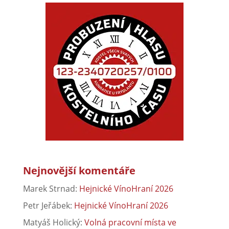
Nejnovější komentáře
Marek Strnad
:
Hejnické VínoHraní 2026
Petr Jeřábek
:
Hejnické VínoHraní 2026
Matyáš Holický
:
Volná pracovní místa ve