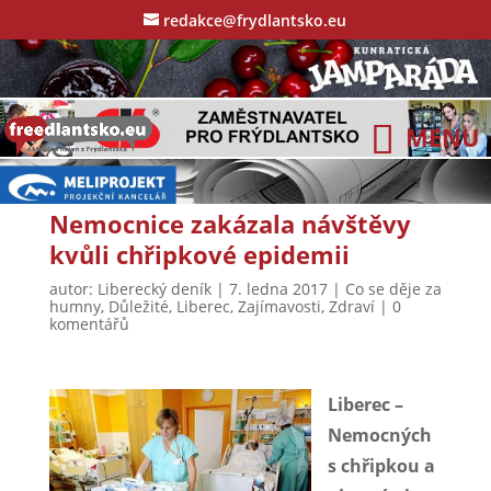
redakce@frydlantsko.eu
Nemocnice zakázala návštěvy
kvůli chřipkové epidemii
autor:
Liberecký deník
|
7. ledna 2017
|
Co se děje za
humny
,
Důležité
,
Liberec
,
Zajímavosti
,
Zdraví
|
0
komentářů
Liberec –
Nemocných
s chřipkou a