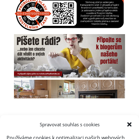
Spravovat souhlas s cookies
Používáme cookies k optimalizaci našich webových