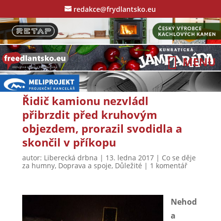
redakce@frydlantsko.eu
Řidič kamionu nezvládl
přibrzdit před kruhovým
objezdem, prorazil svodidla a
skončil v příkopu
autor:
Liberecká drbna
|
13. ledna 2017
|
Co se děje
za humny
,
Doprava a spoje
,
Důležité
|
1 komentář
Nehod
a