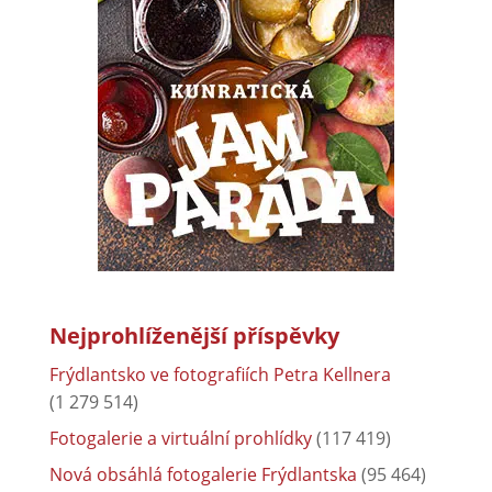
Nejprohlíženější příspěvky
Frýdlantsko ve fotografiích Petra Kellnera
(1 279 514)
Fotogalerie a virtuální prohlídky
(117 419)
Nová obsáhlá fotogalerie Frýdlantska
(95 464)