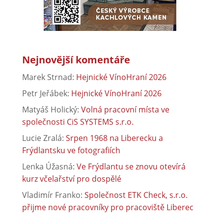
Nejnovější komentáře
Marek Strnad
:
Hejnické VínoHraní 2026
Petr Jeřábek
:
Hejnické VínoHraní 2026
Matyáš Holický
:
Volná pracovní místa ve
společnosti CiS SYSTEMS s.r.o.
Lucie Zralá
:
Srpen 1968 na Liberecku a
Frýdlantsku ve fotografiích
Lenka Úžasná
:
Ve Frýdlantu se znovu otevírá
kurz včelařství pro dospělé
Vladimír Franko
:
Společnost ETK Check, s.r.o.
přijme nové pracovníky pro pracoviště Liberec