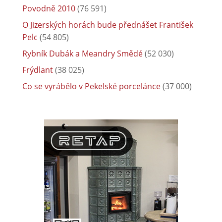
Povodně 2010
(76 591)
O Jizerských horách bude přednášet František
Pelc
(54 805)
Rybník Dubák a Meandry Smědé
(52 030)
Frýdlant
(38 025)
Co se vyrábělo v Pekelské porcelánce
(37 000)