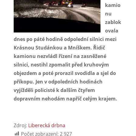
kamio
nu
zablok
ovala
dnes po páté hodině odpolední silnici mezi
Krásnou Studánkou a Mníškem. Řidič
kamionu nezvládl řízení na zasněžené
silnici, nestihl zpomalit před kruhovým
objezdem a poté prorazil svodidla a sjel do
příkopu. Jen v odpoledních hodinách
vyjížděli policisté k dalším čtyřem
dopravním nehodám napříč celým krajem.
Zdroj:
Liberecká drbna
Počet zobrazení:
2 927