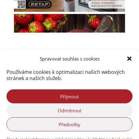
Spravovat souhlas s cookies
Používáme cookies k optimalizaci našich webových
Úvod
Obsah webu
Aktuálně
stránek a našich služeb.
Kalendář akcí na Frýdlantsku
Ceník inzerce
Kontakty & Redakce
Zásady cookies (EU)
Příjmout
Odmítnout
Portál Freedlantsko.eu provozuje společnost
Předvolby
Freedlantsko.group s.r.o. Webdesign© Reklama