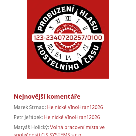
Nejnovější komentáře
Marek Strnad
:
Hejnické VínoHraní 2026
Petr Jeřábek
:
Hejnické VínoHraní 2026
Matyáš Holický
:
Volná pracovní místa ve
společnosti CiS SYSTEMS s.r.o.