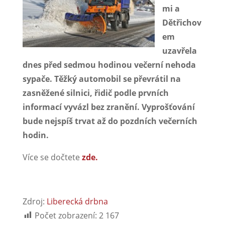
mi a
Dětřichov
em
uzavřela
dnes před sedmou hodinou večerní nehoda
sypače. Těžký automobil se převrátil na
zasněžené silnici, řidič podle prvních
informací vyvázl bez zranění. Vyprošťování
bude nejspíš trvat až do pozdních večerních
hodin.
Více se dočtete
zde.
Zdroj:
Liberecká drbna
Počet zobrazení:
2 167