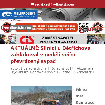
redakce@frydlantsko.eu
AKTUÁLNĚ: Silnici u Dětřichova
zablokoval v neděli večer
převrácený sypač
autor:
Liberecká drbna
|
15. ledna 2017
|
Aktuálně z
Frýdlantska
,
Doprava a spoje
,
Důležité
|
0 komentářů
Silnici
mezi
Kunratice