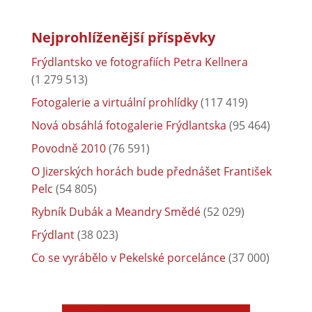
Nejprohlíženější příspěvky
Frýdlantsko ve fotografiích Petra Kellnera
(1 279 513)
Fotogalerie a virtuální prohlídky
(117 419)
Nová obsáhlá fotogalerie Frýdlantska
(95 464)
Povodně 2010
(76 591)
O Jizerských horách bude přednášet František
Pelc
(54 805)
Rybník Dubák a Meandry Smědé
(52 029)
Frýdlant
(38 023)
Co se vyrábělo v Pekelské porcelánce
(37 000)