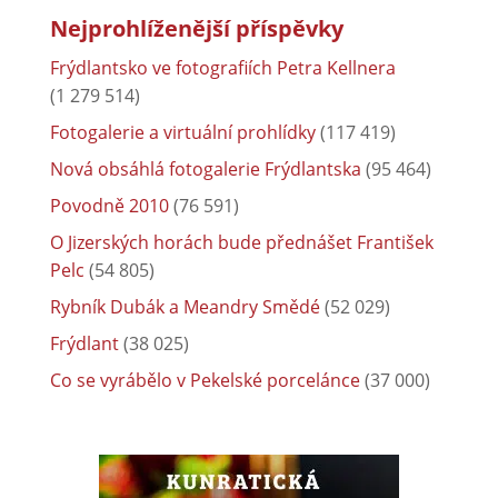
Nejprohlíženější příspěvky
Frýdlantsko ve fotografiích Petra Kellnera
(1 279 514)
Fotogalerie a virtuální prohlídky
(117 419)
Nová obsáhlá fotogalerie Frýdlantska
(95 464)
Povodně 2010
(76 591)
O Jizerských horách bude přednášet František
Pelc
(54 805)
Rybník Dubák a Meandry Smědé
(52 029)
Frýdlant
(38 025)
Co se vyrábělo v Pekelské porcelánce
(37 000)