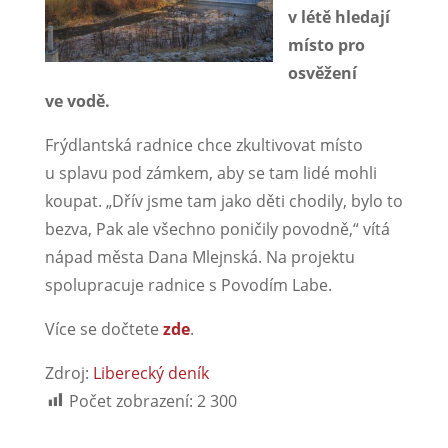
v létě hledají
místo pro
osvěžení
ve vodě.
Frýdlantská radnice chce zkultivovat místo
u splavu pod zámkem, aby se tam lidé mohli
koupat. „Dřív jsme tam jako děti chodily, bylo to
bezva, Pak ale všechno poničily povodně,“ vítá
nápad města Dana Mlejnská. Na projektu
spolupracuje radnice s Povodím Labe.
Více se dočtete
zde
.
Zdroj:
Liberecký deník
Počet zobrazení:
2 300