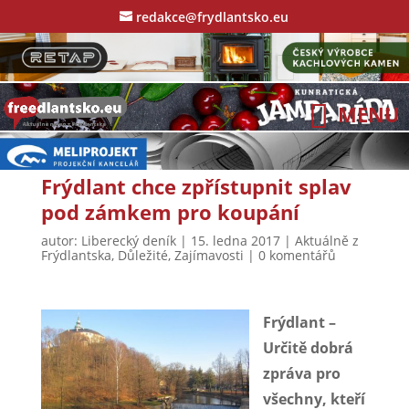
redakce@frydlantsko.eu
Frýdlant chce zpřístupnit splav
pod zámkem pro koupání
autor:
Liberecký deník
|
15. ledna 2017
|
Aktuálně z
Frýdlantska
,
Důležité
,
Zajímavosti
|
0 komentářů
Frýdlant –
Určitě dobrá
zpráva pro
všechny, kteří