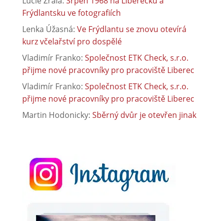
Lucie Zralá
:
Srpen 1968 na Liberecku a
Frýdlantsku ve fotografiích
Lenka Úžasná
:
Ve Frýdlantu se znovu otevírá
kurz včelařství pro dospělé
Vladimír Franko
:
Společnost ETK Check, s.r.o.
přijme nové pracovníky pro pracoviště Liberec
Vladimír Franko
:
Společnost ETK Check, s.r.o.
přijme nové pracovníky pro pracoviště Liberec
Martin Hodonicky
:
Sběrný dvůr je otevřen jinak