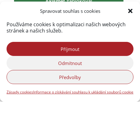
Akismet
zablokoval
290 092 spamů
Spravovat souhlas s cookies
Používáme cookies k optimalizaci našich webových
stránek a našich služeb.
Příjmout
Odmítnout
Předvolby
Zásady cookies
Informace o získávání souhlasu k ukládání souborů cookie