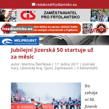
redakce@frydlantsko.eu
Jubilejní Jizerská 50 startuje už
za měsíc
autor:
Martina Škeříková
|
17. ledna 2017
|
Jizerské
hory
,
Liberecký kraj
,
Sport
,
Zajímavosti
|
0 komentářů
Do
zaháje
ní 50.
Jizersk