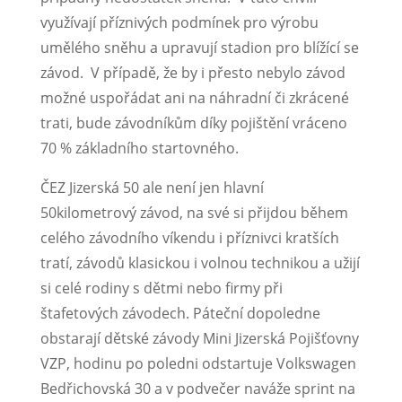
využívají příznivých podmínek pro výrobu
umělého sněhu a upravují stadion pro blížící se
závod. V případě, že by i přesto nebylo závod
možné uspořádat ani na náhradní či zkrácené
trati, bude závodníkům díky pojištění vráceno
70 % základního startovného.
ČEZ Jizerská 50 ale není jen hlavní
50kilometrový závod, na své si přijdou během
celého závodního víkendu i příznivci kratších
tratí, závodů klasickou i volnou technikou a užijí
si celé rodiny s dětmi nebo firmy při
štafetových závodech. Páteční dopoledne
obstarají dětské závody Mini Jizerská Pojišťovny
VZP, hodinu po poledni odstartuje Volkswagen
Bedřichovská 30 a v podvečer naváže sprint na