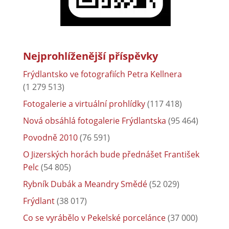
Nejprohlíženější příspěvky
Frýdlantsko ve fotografiích Petra Kellnera
(1 279 513)
Fotogalerie a virtuální prohlídky
(117 418)
Nová obsáhlá fotogalerie Frýdlantska
(95 464)
Povodně 2010
(76 591)
O Jizerských horách bude přednášet František
Pelc
(54 805)
Rybník Dubák a Meandry Smědé
(52 029)
Frýdlant
(38 017)
Co se vyrábělo v Pekelské porcelánce
(37 000)