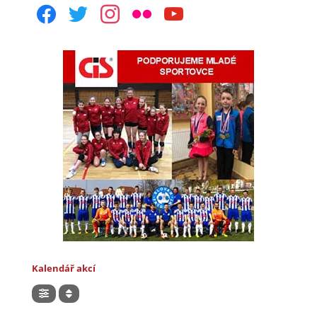
facebook
twitter
instagram
flickr
youtube
Kalendář akcí