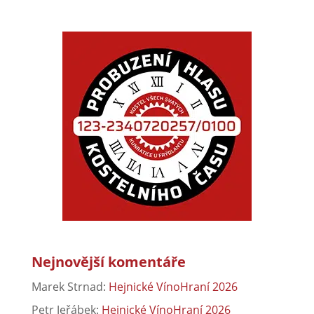
Nejnovější komentáře
Marek Strnad
:
Hejnické VínoHraní 2026
Petr Jeřábek
:
Hejnické VínoHraní 2026