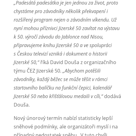
„Padesátá padesátka je jen jednou za život, proto
chystáme pro závodníky několik překvapení i
rozšířený program nejen o závodním víkendu. Už
nyní mohou příznivci Jizerské 50 zavítat na výstavu
k 50. výročí závodu do Jablonce nad Nisou,
připravujeme knihu Jizerské 50 a ve spolupráci
s Českou televizí vzniká i dokument o historii
Jizerské 50,“
říká David Douša z organizačního
týmu ČEZ Jizerské 50.
„Abychom potěšili
závodníky, každý běžec se může těšit v rámci
startovního balíčku na funkční čepici, kalendář
Jizerské 50 nebo křišťálovou medaili v cíli,“
dodává
Douša.
Nový únorový termín nabízí statisticky lepší
sněhové podmínky, ale organizátoři myslí i na
případný nedostatek sněhu. V tuto chvíli