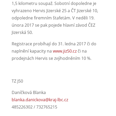
1,5 kilometru soupaž. Sobotní dopoledne je
vyhrazeno Hervis Jizerské 25 a ČT Jizerské 10,
odpoledne firemním štafetám. V neděli 19.
února 2017 se pak pojede hlavní závod ČEZ
Jizerská 50.
Registrace probíhají do 31. ledna 2017 či do
naplnění kapacity na
www.jiz50.cz
či na
prodejnách Hervis se zvýhodněním 10 %.
TZ J50
Daníčková Blanka
blanka.danickova@kraj-lbc.cz
485226302 / 732765215