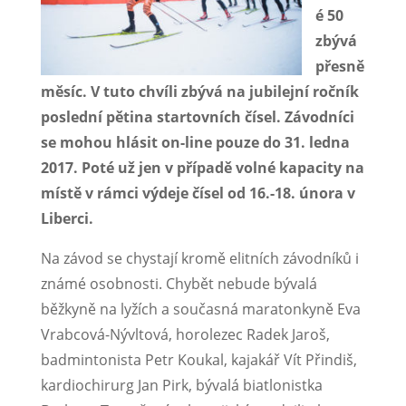
é 50
zbývá
přesně
měsíc. V tuto chvíli zbývá na jubilejní ročník
poslední pětina startovních čísel. Závodníci
se mohou hlásit on-line pouze do 31. ledna
2017. Poté už jen v případě volné kapacity na
místě v rámci výdeje čísel od 16.-18. února v
Liberci.
Na závod se chystají kromě elitních závodníků i
známé osobnosti. Chybět nebude bývalá
běžkyně na lyžích a současná maratonkyně Eva
Vrabcová-Nývltová, horolezec Radek Jaroš,
badmintonista Petr Koukal, kajakář Vít Přindiš,
kardiochirurg Jan Pirk, bývalá biatlonistka