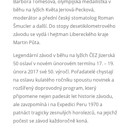
Barbora Tomešová, olympijská medailistka v
běhu na lyžích Květa Jeriová-Pecková,
moderátor a přední český stomatolog Roman
Šmucler a další. Do stopy desetikilometrového
závodu se vydá i hejtman Libereckého kraje
Martin Půta.
Legendární závod v běhu na lyžích ČEZ Jizerská
50 oslaví v novém únorovém termínu 17. – 19.
února 2017 své 50. výročí. Pořadatelé chystají
na oslavu kulatého ročníku spoustu novinek a
rozšířený doprovodný program, který
připomene nejen padesát let historie závodu,
ale zavzpomíná i na Expedici Peru 1970 a
patnáct tragicky zesnulých horolezců, na jejichž
počest se závod každoročně koná.