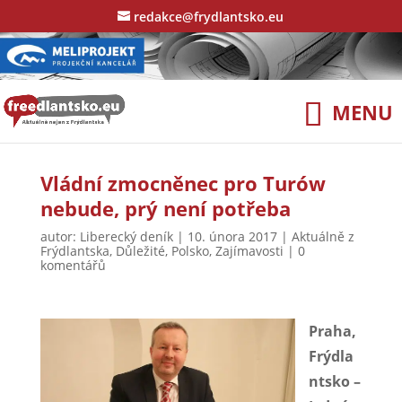
redakce@frydlantsko.eu
Vládní zmocněnec pro Turów
nebude, prý není potřeba
autor:
Liberecký deník
|
10. února 2017
|
Aktuálně z
Frýdlantska
,
Důležité
,
Polsko
,
Zajímavosti
|
0
komentářů
Praha,
Frýdla
ntsko –