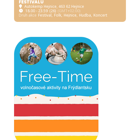
FESTIVALU
Autokemp Hejnice
, 463 62 Hejnice
18.00 - 23.59
(26)
(GMT+02:00)
Druh akce
Festival,
Folk,
Hejnice,
Hudba,
Koncert