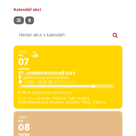
Kalendář akcí
Hledat akce v kalendáři
2026
SO
PÁ
08
07
SRPEN
27. JINDŘICHOVICKÉ DNY
Jindřichovice pod Smrkem
13.00 - 23.59
(8)
(GMT+02:00)
6:28:21 (zbývá času do konce)
Druh akce
Divadlo,
Festival,
Folk,
Hudba,
Jindřichovice pod Smrkem,
Koncert,
Party,
Zábava
2026
SO
08
SRPEN