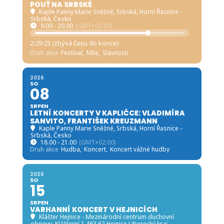
POUŤ NA SRBSKÉ
Kaple Panny Marie Sněžné, Srbská
, Horní Řasnice -
Srbská, Česko
9.00 - 20.00
(GMT+02:00)
2:29:22 (zbývá času do konce)
Druh akce
Festival,
Mše,
Slavnosti
2026
SO
08
SRPEN
LETNÍ KONCERTY V KAPLIČCE: VLADIMÍRA
SANVITO, FRANTIŠEK KREUZMANN
Kaple Panny Marie Sněžné, Srbská
, Horní Řasnice -
Srbská, Česko
18.00 - 21.00
(GMT+02:00)
Druh akce
Hudba,
Koncert,
Koncert vážné hudby
2026
SO
15
SRPEN
VARHANNÍ KONCERT V HEJNICÍCH
Klášter Hejnice - Mezinárodní centrum duchovní
obnovy
, Klášterní 1 463 62 Hejnice Liberecký kraj