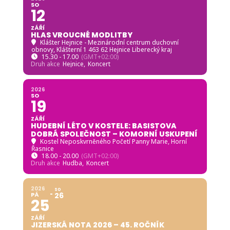
SO
12
ZÁŘÍ
HLAS VROUCNÉ MODLITBY
Klášter Hejnice - Mezinárodní centrum duchovní
obnovy
, Klášterní 1 463 62 Hejnice Liberecký kraj
15.30 - 17.00
(GMT+02:00)
Druh akce
Hejnice,
Koncert
2026
SO
19
ZÁŘÍ
HUDEBNÍ LÉTO V KOSTELE: BASISTOVA
DOBRÁ SPOLEČNOST – KOMORNÍ USKUPENÍ
Kostel Neposkvrněného Početí Panny Marie, Horní
Řasnice
18.00 - 20.00
(GMT+02:00)
Druh akce
Hudba,
Koncert
2026
SO
PÁ
26
25
ZÁŘÍ
JIZERSKÁ NOTA 2026 – 45. ROČNÍK