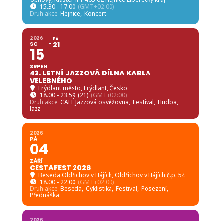
15.30 - 17.00
(GMT+02:00)
Druh akce
Hejnice,
Koncert
2026
PÁ
SO
21
15
SRPEN
43. LETNÍ JAZZOVÁ DÍLNA KARLA
VELEBNÉHO
Frýdlant město
, Frýdlant, Česko
18.00 - 23.59
(21)
(GMT+02:00)
Druh akce
CAFÉ Jazzová osvěžovna,
Festival,
Hudba,
Jazz
2026
PÁ
04
ZÁŘÍ
CESTAFEST 2026
Beseda Oldřichov v Hájích
, Oldřichov v Hájích č.p. 54
18.00 - 22.00
(GMT+02:00)
Druh akce
Beseda,
Cyklistika,
Festival,
Posezení,
Přednáška
2026