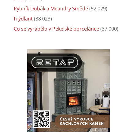
Rybník Dubák a Meandry Smědé
(52 029)
Frýdlant
(38 023)
Co se vyrábělo v Pekelské porcelánce
(37 000)