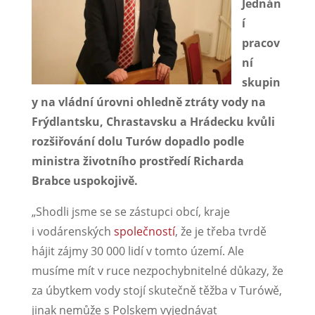
Jednán
í
pracov
ní
skupin
y na vládní úrovni ohledně ztráty vody na
Frýdlantsku, Chrastavsku a Hrádecku kvůli
rozšiřování dolu Turów dopadlo podle
ministra životního prostředí Richarda
Brabce uspokojivě.
„Shodli jsme se se zástupci obcí, kraje
i vodárenských
společností
, že je třeba tvrdě
hájit zájmy 30 000 lidí v tomto území. Ale
musíme mít v ruce nezpochybnitelné důkazy, že
za úbytkem vody stojí skutečně těžba v Turówě,
jinak nemůže s Polskem vyjednávat