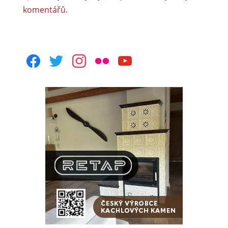
komentářů.
facebook
twitter
instagram
flickr
youtube