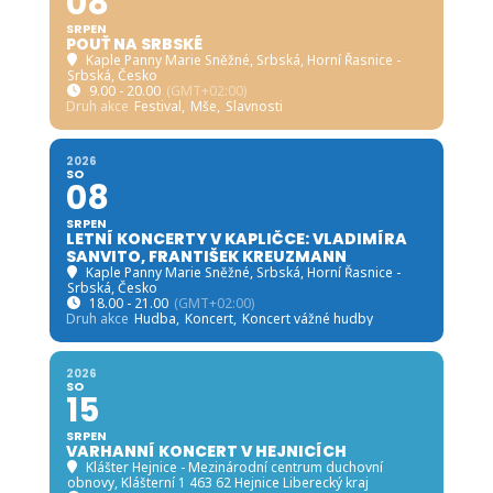
08
SRPEN
POUŤ NA SRBSKÉ
Kaple Panny Marie Sněžné, Srbská
, Horní Řasnice -
Srbská, Česko
9.00 - 20.00
(GMT+02:00)
Druh akce
Festival,
Mše,
Slavnosti
2026
SO
08
SRPEN
LETNÍ KONCERTY V KAPLIČCE: VLADIMÍRA
SANVITO, FRANTIŠEK KREUZMANN
Kaple Panny Marie Sněžné, Srbská
, Horní Řasnice -
Srbská, Česko
18.00 - 21.00
(GMT+02:00)
Druh akce
Hudba,
Koncert,
Koncert vážné hudby
2026
SO
15
SRPEN
VARHANNÍ KONCERT V HEJNICÍCH
Klášter Hejnice - Mezinárodní centrum duchovní
obnovy
, Klášterní 1 463 62 Hejnice Liberecký kraj