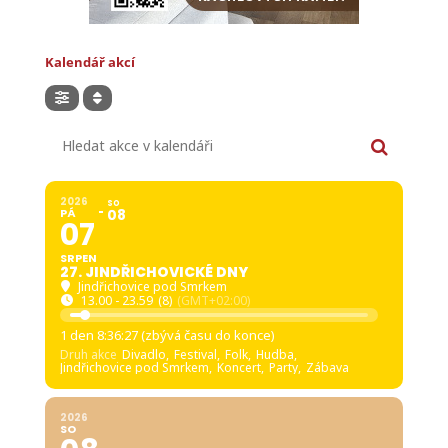
Kalendář akcí
Hledat akce v kalendáři
2026
SO
PÁ
08
07
SRPEN
27. JINDŘICHOVICKÉ DNY
Jindřichovice pod Smrkem
13.00 - 23.59
(8)
(GMT+02:00)
1 den 8:36:26 (zbývá času do konce)
Druh akce
Divadlo,
Festival,
Folk,
Hudba,
Jindřichovice pod Smrkem,
Koncert,
Party,
Zábava
2026
SO