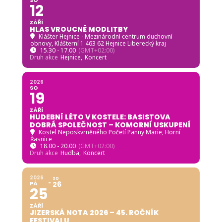
12
ZÁŘÍ
HLAS VROUCNÉ MODLITBY
Klášter Hejnice - Mezinárodní centrum duchovní
obnovy
, Klášterní 1 463 62 Hejnice Liberecký kraj
15.30 - 17.00
(GMT+02:00)
Druh akce
Hejnice,
Koncert
2026
SO
19
ZÁŘÍ
HUDEBNÍ LÉTO V KOSTELE: BASISTOVA
DOBRÁ SPOLEČNOST – KOMORNÍ USKUPENÍ
Kostel Neposkvrněného Početí Panny Marie, Horní
Řasnice
18.00 - 20.00
(GMT+02:00)
Druh akce
Hudba,
Koncert
2026
SO
PÁ
26
25
ZÁŘÍ
JIZERSKÁ NOTA 2026 – 45. ROČNÍK
FESTIVALU