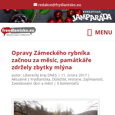
redakce@frydlantsko.eu
Opravy Zámeckého rybníka
začnou za měsíc, památkáře
zdržely zbytky mlýna
autor:
Liberecký kraj DNES
|
11. února 2017
|
Aktuálně z Frýdlantska
,
Důležité
,
Historie
,
Zajímavosti
,
Zvelebování obcí a měst
|
0 komentářů