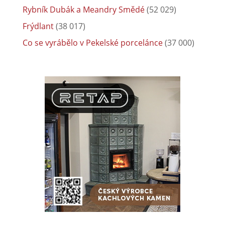
Rybník Dubák a Meandry Smědé
(52 029)
Frýdlant
(38 017)
Co se vyrábělo v Pekelské porcelánce
(37 000)