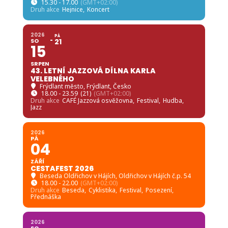
15.30 - 17.00
(GMT+02:00)
Druh akce
Hejnice,
Koncert
2026
PÁ
SO
21
15
SRPEN
43. LETNÍ JAZZOVÁ DÍLNA KARLA
VELEBNÉHO
Frýdlant město
, Frýdlant, Česko
18.00 - 23.59
(21)
(GMT+02:00)
Druh akce
CAFÉ Jazzová osvěžovna,
Festival,
Hudba,
Jazz
2026
PÁ
04
ZÁŘÍ
CESTAFEST 2026
Beseda Oldřichov v Hájích
, Oldřichov v Hájích č.p. 54
18.00 - 22.00
(GMT+02:00)
Druh akce
Beseda,
Cyklistika,
Festival,
Posezení,
Přednáška
2026
SO