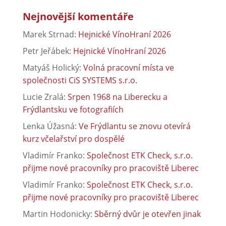
Nejnovější komentáře
Marek Strnad
:
Hejnické VínoHraní 2026
Petr Jeřábek
:
Hejnické VínoHraní 2026
Matyáš Holický
:
Volná pracovní místa ve
společnosti CiS SYSTEMS s.r.o.
Lucie Zralá
:
Srpen 1968 na Liberecku a
Frýdlantsku ve fotografiích
Lenka Úžasná
:
Ve Frýdlantu se znovu otevírá
kurz včelařství pro dospělé
Vladimír Franko
:
Společnost ETK Check, s.r.o.
přijme nové pracovníky pro pracoviště Liberec
Vladimír Franko
:
Společnost ETK Check, s.r.o.
přijme nové pracovníky pro pracoviště Liberec
Martin Hodonicky
:
Sběrný dvůr je otevřen jinak