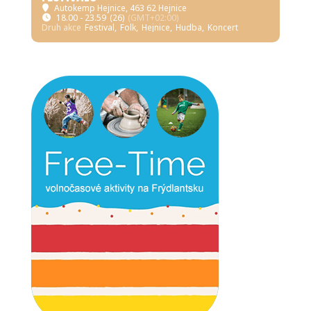
Autokemp Hejnice
, 463 62 Hejnice
18.00 - 23.59
(26)
(GMT+02:00)
Druh akce
Festival,
Folk,
Hejnice,
Hudba,
Koncert