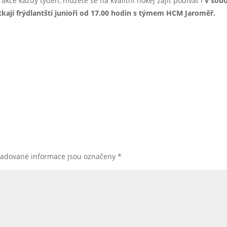
akce každý týden, můžete se na kvalitní hokej zajít podívat i
v sob
utkají frýdlantští junioři od 17.00 hodin s týmem HCM Jaroměř.
žadované informace jsou označeny
*