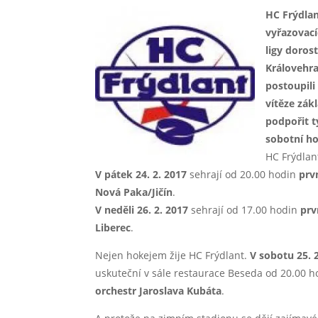
HC Frýdlan
vyřazovací
ligy dorost
Královehra
postoupili
vítěze zák
podpořit t
sobotní h
HC Frýdlan
V pátek 24. 2. 2017
sehrají od 20.00 hodin
prv
Nová Paka/Jičín
.
V neděli 26. 2. 2017
sehrají od 17.00 hodin
prv
Liberec
.
Nejen hokejem žije HC Frýdlant.
V sobotu 25. 
uskuteční v sále restaurace Beseda od 20.00 h
orchestr Jaroslava Kubáta
.