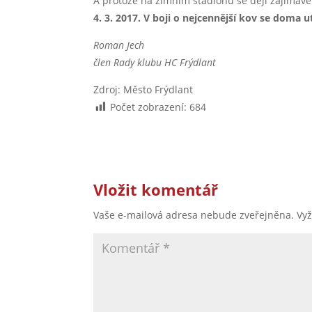
A protože na zimním stadionu se dějí zajímavé 
4. 3. 2017. V boji o nejcennější kov se doma 
Roman Jech
člen Rady klubu HC Frýdlant
Zdroj: Město Frýdlant
Počet zobrazení:
684
Vložit komentář
Vaše e-mailová adresa nebude zveřejněna.
Vy