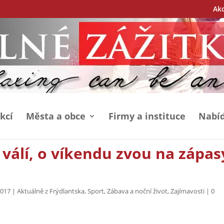
Ak
kcí
Města a obce
Firmy a instituce
Nabíd
 válí, o víkendu zvou na zápas
2017
|
Aktuálně z Frýdlantska
,
Sport
,
Zábava a noční život
,
Zajímavosti
|
0