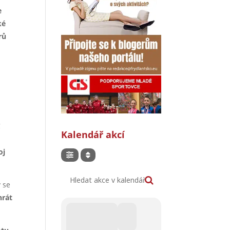
e
ké
rů
C
Kalendář akcí
oj
Hledat akce v kalendáři
ý se
hrát