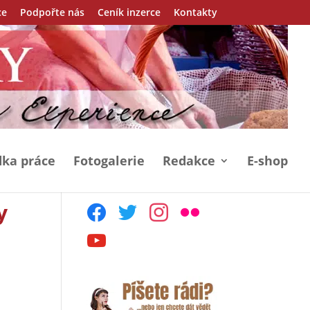
ce
Podpořte nás
Ceník inzerce
Kontakty
ka práce
Fotogalerie
Redakce
E-shop
y
facebook
twitter
instagram
flickr
youtube