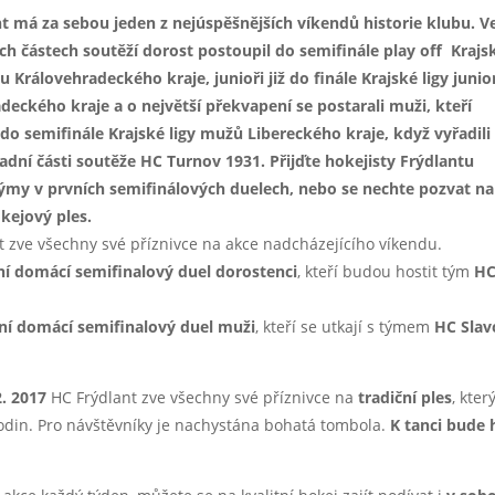
t má za sebou jeden z nejúspěšnějších víkendů historie klubu. V
ch částech soutěží dorost postoupil do semifinále play off Krajs
u Královehradeckého kraje, junioři již do finále Krajské ligy junio
deckého kraje a o největší překvapení se postarali muži, kteří
 do semifinále Krajské ligy mužů Libereckého kraje, když vyřadili
ladní části soutěže HC Turnov 1931. Přijďte hokejisty Frýdlantu
ýmy v prvních semifinálových duelech, nebo se nechte pozvat na
okejový ples.
t zve všechny své příznivce na akce nadcházejícího víkendu.
ní domácí semifinalový duel dorostenci
, kteří budou hostit tým
H
ní domácí semifinalový duel muži
, kteří se utkají s týmem
HC Slav
2. 2017
HC Frýdlant zve všechny své příznivce na
tradiční ples
, kter
odin. Pro návštěvníky je nachystána bohatá tombola.
K tanci bude 