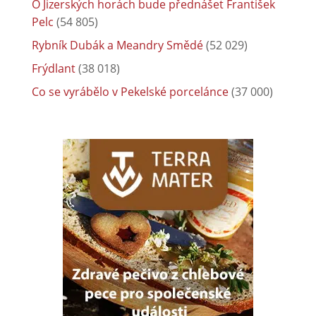
O Jizerských horách bude přednášet František
Pelc
(54 805)
Rybník Dubák a Meandry Smědé
(52 029)
Frýdlant
(38 018)
Co se vyrábělo v Pekelské porcelánce
(37 000)