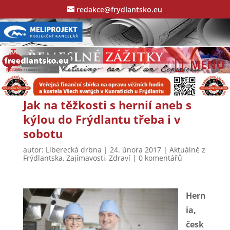
redakce@frydlantsko.eu
Jak na těžkosti s hernií aneb s
kýlou do Frýdlantu třeba i v
sobotu
autor:
Liberecká drbna
|
24. února 2017
|
Aktuálně z
Frýdlantska
,
Zajímavosti
,
Zdraví
|
0 komentářů
Hern
ia,
česk