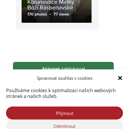
Akismet
zablokoval
289 990 spamů
Spravovat souhlas s cookies
Používáme cookies k optimalizaci našich webových
stránek a našich služeb.
Příjmout
Odmítnout