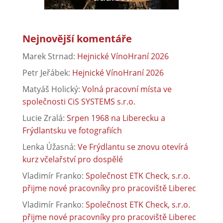
Nejnovější komentáře
Marek Strnad
:
Hejnické VínoHraní 2026
Petr Jeřábek
:
Hejnické VínoHraní 2026
Matyáš Holický
:
Volná pracovní místa ve
společnosti CiS SYSTEMS s.r.o.
Lucie Zralá
:
Srpen 1968 na Liberecku a
Frýdlantsku ve fotografiích
Lenka Úžasná
:
Ve Frýdlantu se znovu otevírá
kurz včelařství pro dospělé
Vladimír Franko
:
Společnost ETK Check, s.r.o.
přijme nové pracovníky pro pracoviště Liberec
Vladimír Franko
:
Společnost ETK Check, s.r.o.
přijme nové pracovníky pro pracoviště Liberec