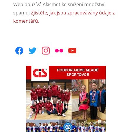
Web používá Akismet ke snížení množství
spamu.
Zjistěte, jak jsou zpracovávány údaje z
komentářů.
facebook
twitter
instagram
flickr
youtube