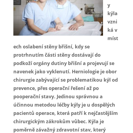
y
kýla
vzni
ká v
míst
ech oslabení stěny břišní, kdy se
protrhnutím části stěny dostávají do
podkoží orgány dutiny břišní a projevují se
navenek jako vyklenutí. Herniologie je obor
chirurgie zabývající se problematikou kýl od
prevence, přes operační řešení až po
pooperační stavy. Jedinou správnou a
účinnou metodou léčby kýly je u dospělých
pacientů operace, která patří k nejčastějším
chirurgickým zákrokům vůbec. Kýla je
poměrně závažný zdravotní stav, který