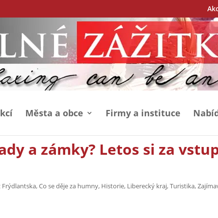
Ak
kcí
Města a obce
Firmy a instituce
Nabíd
ady a zámky? Letos si za vstu
z Frýdlantska
,
Co se děje za humny
,
Historie
,
Liberecký kraj
,
Turistika
,
Zajíma