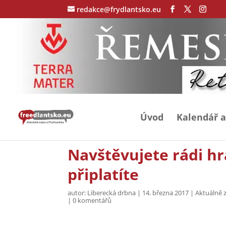
redakce@frydlantsko.eu
Úvod
Kalendář a
Navštěvujete rádi hr
připlatíte
autor:
Liberecká drbna
|
14. března 2017
|
Aktuálně 
|
0 komentářů