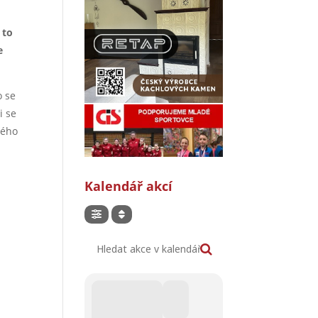
 to
e
o se
i se
vého
Kalendář akcí
Hledat akce v kalendáři