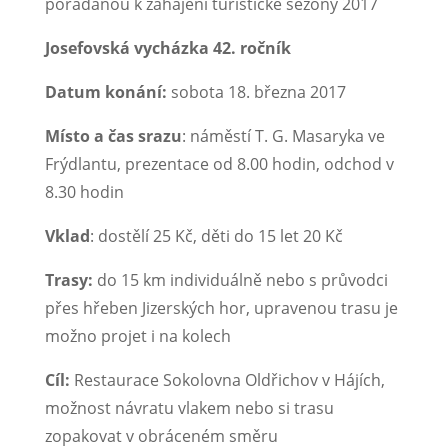
pořádanou k zahájení turistické sezóny 2017
Josefovská vycházka 42. ročník
Datum konání:
sobota 18. března 2017
Místo a čas srazu
: náměstí T. G. Masaryka ve
Frýdlantu, prezentace od 8.00 hodin, odchod v
8.30 hodin
Vklad
: dostělí 25 Kč, děti do 15 let 20 Kč
Trasy:
do 15 km individuálně nebo s průvodci
přes hřeben Jizerských hor, upravenou trasu je
možno projet i na kolech
Cíl:
Restaurace Sokolovna Oldřichov v Hájích,
možnost návratu vlakem nebo si trasu
zopakovat v obráceném směru