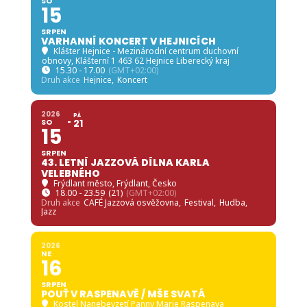
SO
15
SRPEN
VARHANNÍ KONCERT V HEJNICÍCH
Klášter Hejnice - Mezinárodní centrum duchovní
obnovy
, Klášterní 1 463 62 Hejnice Liberecký kraj
15.30 - 17.00
(GMT+02:00)
Druh akce
Hejnice,
Koncert
2026
PÁ
SO
21
15
SRPEN
43. LETNÍ JAZZOVÁ DÍLNA KARLA
VELEBNÉHO
Frýdlant město
, Frýdlant, Česko
18.00 - 23.59
(21)
(GMT+02:00)
Druh akce
CAFÉ Jazzová osvěžovna,
Festival,
Hudba,
Jazz
2026
NE
16
SRPEN
POUŤ V RASPENAVĚ / MŠE SVATÁ
Kostel Nanebevzetí Panny Marie Raspenava