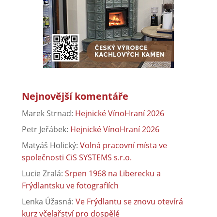
Nejnovější komentáře
Marek Strnad
:
Hejnické VínoHraní 2026
Petr Jeřábek
:
Hejnické VínoHraní 2026
Matyáš Holický
:
Volná pracovní místa ve
společnosti CiS SYSTEMS s.r.o.
Lucie Zralá
:
Srpen 1968 na Liberecku a
Frýdlantsku ve fotografiích
Lenka Úžasná
:
Ve Frýdlantu se znovu otevírá
kurz včelařství pro dospělé