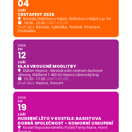
04
ZÁŘÍ
CESTAFEST 2026
Beseda Oldřichov v Hájích
, Oldřichov v Hájích č.p. 54
18.00 - 22.00
(GMT+02:00)
Druh akce
Beseda,
Cyklistika,
Festival,
Posezení,
Přednáška
2026
SO
12
ZÁŘÍ
HLAS VROUCNÉ MODLITBY
Klášter Hejnice - Mezinárodní centrum duchovní
obnovy
, Klášterní 1 463 62 Hejnice Liberecký kraj
15.30 - 17.00
(GMT+02:00)
Druh akce
Hejnice,
Koncert
2026
SO
19
ZÁŘÍ
HUDEBNÍ LÉTO V KOSTELE: BASISTOVA
DOBRÁ SPOLEČNOST – KOMORNÍ USKUPENÍ
Kostel Neposkvrněného Početí Panny Marie, Horní
Řasnice