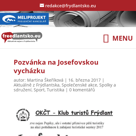
redakce@frydlantsko.eu
Pozvánka na Josefovskou
vycházku
autor:
Martina Škeříková
|
16. března 2017
|
Aktuálně z Frýdlantska
,
Společenské akce
,
Spolky a
sdružení
,
Sport
,
Turistika
|
0 komentářů