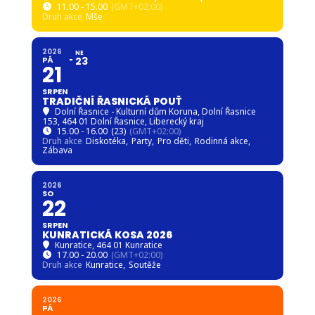
11.00 - 15.00
(GMT+02:00)
Druh akce
Mše
2026
NE
PÁ
23
21
SRPEN
TRADIČNÍ ŘASNICKÁ POUŤ
Dolní Řasnice - Kulturní dům Koruna
, Dolní Řasnice
153, 464 01 Dolní Řasnice, Liberecký kraj
15.00 - 16.00
(23)
(GMT+02:00)
Druh akce
Diskotéka,
Party,
Pro děti,
Rodinná akce,
Zábava
2026
SO
22
SRPEN
KUNRATICKÁ KOSA 2026
Kunratice
, 464 01 Kunratice
17.00 - 20.00
(GMT+02:00)
Druh akce
Kunratice,
Soutěže
2026
PÁ