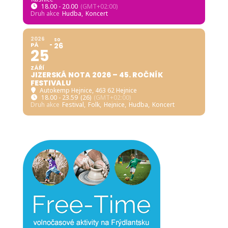
18.00 - 20.00
(GMT+02:00)
Druh akce
Hudba,
Koncert
2026
SO
PÁ
26
25
ZÁŘÍ
JIZERSKÁ NOTA 2026 – 45. ROČNÍK
FESTIVALU
Autokemp Hejnice
, 463 62 Hejnice
18.00 - 23.59
(26)
(GMT+02:00)
Druh akce
Festival,
Folk,
Hejnice,
Hudba,
Koncert