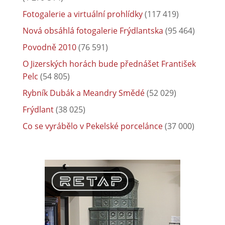
Fotogalerie a virtuální prohlídky
(117 419)
Nová obsáhlá fotogalerie Frýdlantska
(95 464)
Povodně 2010
(76 591)
O Jizerských horách bude přednášet František
Pelc
(54 805)
Rybník Dubák a Meandry Smědé
(52 029)
Frýdlant
(38 025)
Co se vyrábělo v Pekelské porcelánce
(37 000)